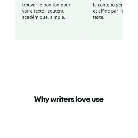
trouver le bon ton pour
le contenu généré
par
votre texte : soutenu,
et affiné par l'IA dans
académique, simple...
texte.
Why writers love use