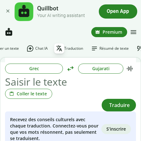
Quillbot
Open App
Your AI writing assistant
Premium
r un texte
Chat IA
Traduction
Résumé de texte
Grec
Gujarati
Coller le texte
Traduire
Recevez des conseils culturels avec
chaque traduction. Connectez-vous pour
S’inscrire
que vos mots résonnent, pas seulement
se traduisent.