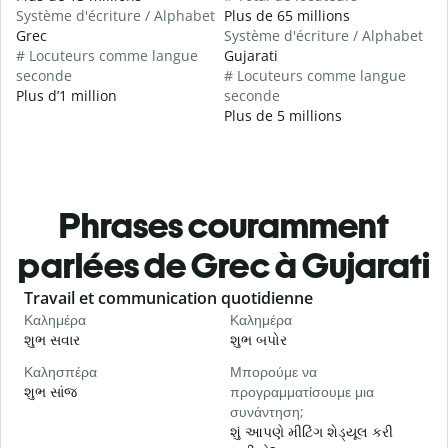
Système d'écriture / Alphabet
Plus de 65 millions
Grec
Système d'écriture / Alphabet
# Locuteurs comme langue
Gujarati
seconde
# Locuteurs comme langue
Plus d’1 million
seconde
Plus de 5 millions
Phrases couramment
parlées de Grec à Gujarati
Slide 1 of 6
Travail et communication quotidienne
S
Καλημέρα
Καλημέρα
Γ
શુભ સવાર
શુભ બપોર
હ
Καλησπέρα
Μπορούμε να
Τ
શુભ સાંજ
προγραμματίσουμε μια
મ
συνάντηση;
Κ
શું આપણે મીટિંગ શેડ્યૂલ કરી
શ