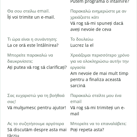
Putem programa o întâlnire?
B
Θα σου στείλω email.
Παρακαλώ ενημερώστε με αν
s
Îți voi trimite un e-mail.
χρειάζεστε κάτι
Κ
Vă rog să-mi spuneți dacă
C
aveți nevoie de ceva
Ν
Τι ώρα είναι η συνάντηση;
Το δουλεύω
La ce oră este întâlnirea?
Lucrez la el
Α
Μπορείτε παρακαλώ να
Χρειάζομαι περισσότερο χρόνο
L
διευκρινίσετε;
για να ολοκληρώσω αυτήν την
Ați putea vă rog să clarificați?
εργασία
Π
Am nevoie de mai mult timp
ξ
pentru a finaliza această
U
sarcină
h
Σας ευχαριστώ για τη βοήθειά
Παρακαλώ στείλτε μου ένα
σας!
email
Vă mulţumesc pentru ajutor!
Vă rog să-mi trimiteți un e-
mail
Ας το συζητήσουμε αργότερα
Μπορείτε να το επαναλάβετε;
Să discutăm despre asta mai
Poți repeta asta?
târziu