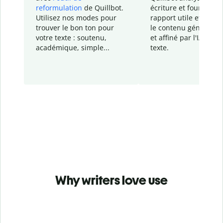
reformulation
de Quillbot.
écriture et fournit un
Utilisez nos modes pour
rapport
utile et détail
trouver le bon ton pour
le contenu généré
par
votre texte : soutenu,
et affiné par l'IA dans
académique, simple...
texte.
Why writers love use