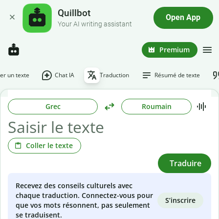
Quillbot
Open App
Your AI writing assistant
Premium
r un texte
Chat IA
Traduction
Résumé de texte
Grec
Roumain
Coller le texte
Traduire
Recevez des conseils culturels avec
chaque traduction. Connectez-vous pour
S’inscrire
que vos mots résonnent, pas seulement
se traduisent.