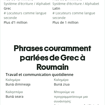
Système d'écriture / Alphabet
Système d'écriture / Alphabet
Grec
Latin
# Locuteurs comme langue
# Locuteurs comme langue
seconde
seconde
Plus d’1 million
Plus de 1 million
Phrases couramment
parlées de Grec à
Roumain
Slide 1 of 6
Travail et communication quotidienne
S
Καλημέρα
Καλημέρα
Γ
Bună dimineaţa
Bună ziua
S
Καλησπέρα
Μπορούμε να
Τ
Bună seara
προγραμματίσουμε μια
N
συνάντηση;
Κ