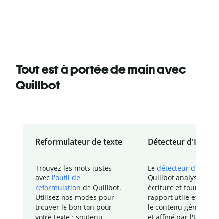
Tout est à portée de main avec
Quillbot
Reformulateur de texte
Détecteur d'IA
Trouvez les mots justes
Le
détecteur d'IA
de
avec
l'outil de
Quillbot analyse votr
reformulation
de Quillbot.
écriture et fournit un
Utilisez nos modes pour
rapport
utile et détail
trouver le bon ton pour
le contenu généré
par
votre texte : soutenu,
et affiné par l'IA dans