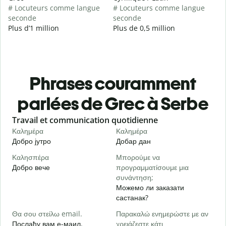
# Locuteurs comme langue
# Locuteurs comme langue
seconde
seconde
Plus d’1 million
Plus de 0,5 million
Phrases couramment
parlées de Grec à Serbe
Slide 1 of 6
Travail et communication quotidienne
S
Καλημέρα
Καλημέρα
Γ
Добро јутро
Добар дан
З
Καλησπέρα
Μπορούμε να
Τ
Добро вече
προγραμματίσουμε μια
З
συνάντηση;
Κ
Можемо ли заказати
Д
састанак?
Κ
Θα σου στείλω email.
Παρακαλώ ενημερώστε με αν
Н
Послаћу вам е-маил.
χρειάζεστε κάτι