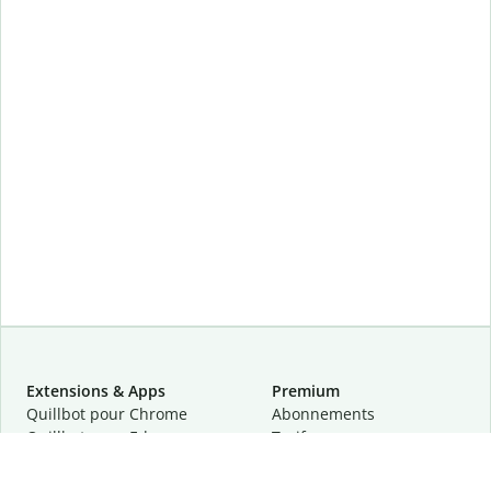
Extensions & Apps
Premium
Quillbot pour Chrome
Abonnements
Quillbot pour Edge
Tarifs
Quillbot pour Safari
Pour les entreprises
Quillbot pour Android
Affiliation