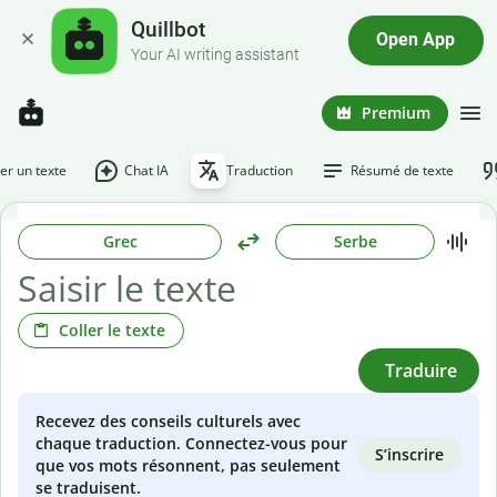
Quillbot
Open App
Your AI writing assistant
Premium
r un texte
Chat IA
Traduction
Résumé de texte
Grec
Serbe
Coller le texte
Traduire
Recevez des conseils culturels avec
chaque traduction. Connectez-vous pour
S’inscrire
que vos mots résonnent, pas seulement
se traduisent.