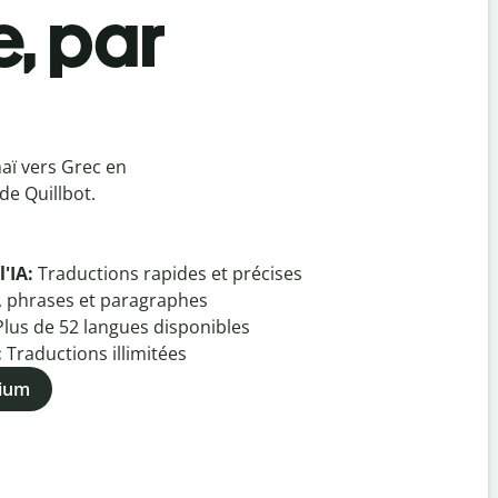
e, par
aï vers Grec en
de Quillbot.
l'IA:
Traductions rapides et précises
, phrases et paragraphes
Plus de
52
langues disponibles
:
Traductions illimitées
mium