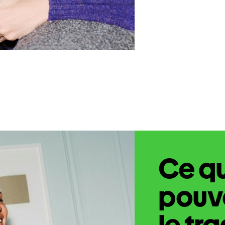
Ce q
pouve
le tr