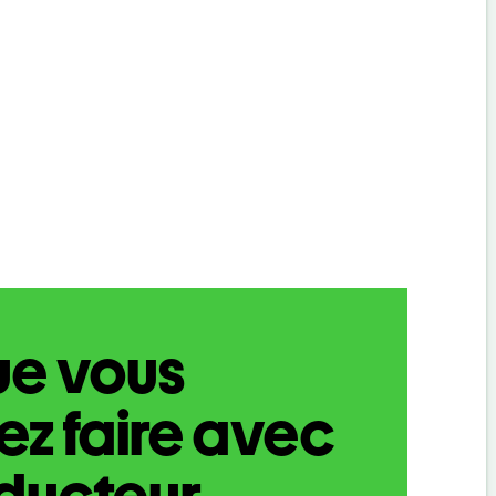
ue vous
z faire avec
aducteur