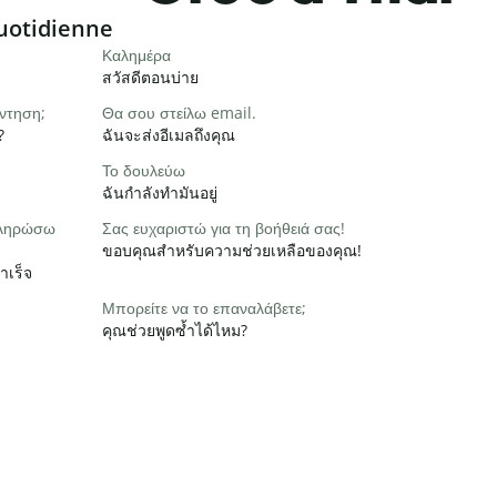
uotidienne
Καλημέρα
สวัสดีตอนบ่าย
ντηση;
Θα σου στείλω email.
?
ฉันจะส่งอีเมลถึงคุณ
Το δουλεύω
ฉันกำลังทำมันอยู่
οκληρώσω
Σας ευχαριστώ για τη βοήθειά σας!
ขอบคุณสำหรับความช่วยเหลือของคุณ!
ำเร็จ
Μπορείτε να το επαναλάβετε;
คุณช่วยพูดซ้ำได้ไหม?