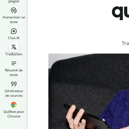
plagiat
qu
Humaniser un
texte
Chat IA
Tra
Traduction
Résumé de
texte
Générateur
de sources
Quillbot pour
Chrome