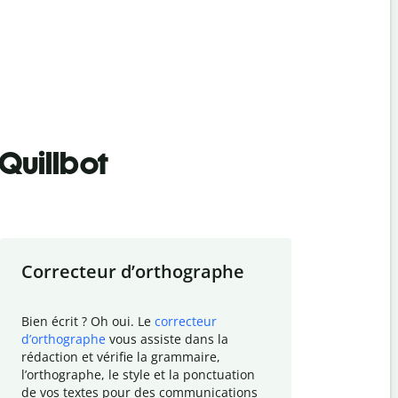
Quillbot
Correcteur d
’
orthographe
Résumer
Bien écrit ? Oh oui. Le
correcteur
Besoin de r
d
’
orthographe
vous assiste dans la
simplifier v
rédaction et vérifie la grammaire,
vos travaux
l
’
orthographe, le style et la ponctuation
résumé de t
de vos textes pour des communications
tâche et vo