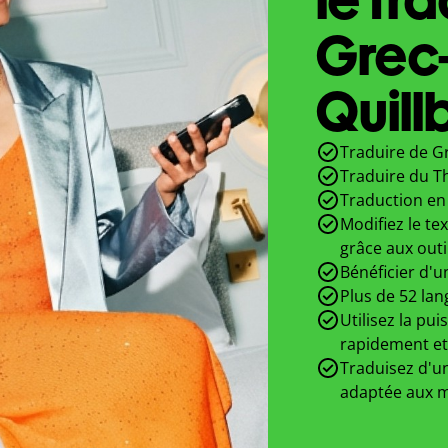
Grec-
Quill
Traduire de Gr
Traduire du T
Traduction en 
Modifiez le te
grâce aux outi
Bénéficier d'u
Plus de 52 lan
Utilisez la pui
rapidement et
Traduisez d'un
adaptée aux m