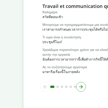
Slide 1 of 6
Travail et communication q
Καλημέρα
สวัสดีตอนเช้า
Μπορούμε να προγραμματίσουμε μια συνά
เราสามารถกำหนดเวลาการประชุมได้หรือไม่
Τι ώρα είναι η συνάντηση;
ประชุมกี่โมง?
Χρειάζομαι περισσότερο χρόνο για να ολ
αυτήν την εργασία
ฉันต้องการเวลามากกว่านี้เพื่อทำภารกิจนี้ให้ส
Ας το συζητήσουμε αργότερα
มาหารือเรื่องนี้ในภายหลัง