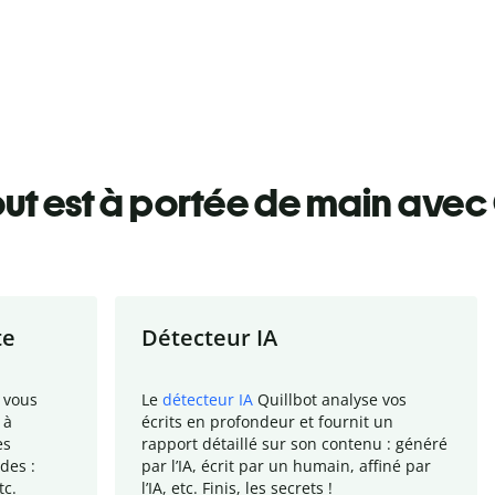
ut est à portée de main avec 
te
Détecteur IA
 vous
Le
détecteur IA
Quillbot analyse vos
 à
écrits en profondeur et fournit un
es
rapport
détaillé sur son contenu : généré
des :
par l
’
IA, écrit par un humain, affiné par
tc.
l
’
IA, etc. Finis, les secrets !