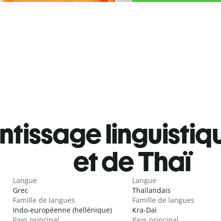
tissage linguistiq
et de Thaï
Langue
Langue
Grec
Thaïlandais
Famille de langues
Famille de langues
Indo-européenne (hellénique)
Kra-Dai
Pays principal
Pays principal