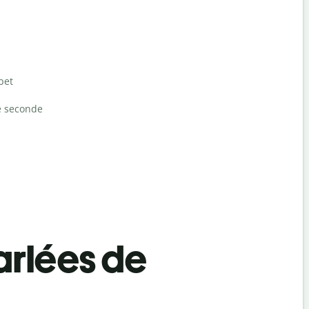
bet
e seconde
rlées de