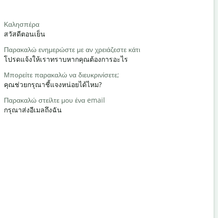
Salutat
Καλησπέρα
Γεια / Γεια
สวัสดีตอนเย็น
สวัสดี/สวัสด
Παρακαλώ ενημερώστε με αν χρειάζεστε κάτι
Τι κάνετε;
โปรดแจ้งให้เราทราบหากคุณต้องการอะไร
คุณเป็นอย่า
Μπορείτε παρακαλώ να διευκρινίσετε;
Καλώς ήρθ
คุณช่วยกรุณาชี้แจงหน่อยได้ไหม?
ด้วยความยิ
Παρακαλώ στείλτε μου ένα email
Με συγχωρε
กรุณาส่งอีเมลถึงฉัน
ขอโทษ/ขอ
Πού είναι τ
โรงแรมที่ใกล้