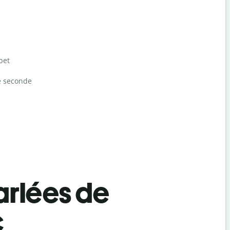
bet
e seconde
rlées de
c