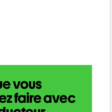
ue vous
z faire avec
aducteur