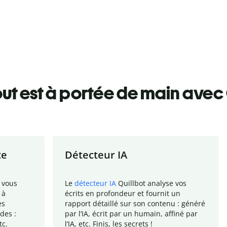
ut est à portée de main avec 
te
Détecteur IA
 vous
Le
détecteur IA
Quillbot analyse vos
 à
écrits en profondeur et fournit un
es
rapport
détaillé sur son contenu : généré
des :
par l
’
IA, écrit par un humain, affiné par
tc.
l
’
IA, etc. Finis, les secrets !