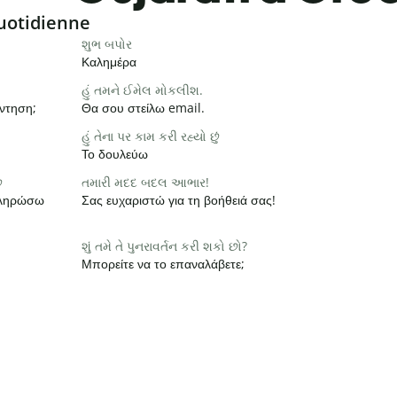
uotidienne
શુભ બપોર
Καλημέρα
હું તમને ઈમેલ મોકલીશ.
ντηση;
Θα σου στείλω email.
હું તેના પર કામ કરી રહ્યો છું
Το δουλεύω
ે
તમારી મદદ બદલ આભાર!
οκληρώσω
Σας ευχαριστώ για τη βοήθειά σας!
શું તમે તે પુનરાવર્તન કરી શકો છો?
Μπορείτε να το επαναλάβετε;