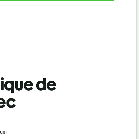
tique de
rec
ue)