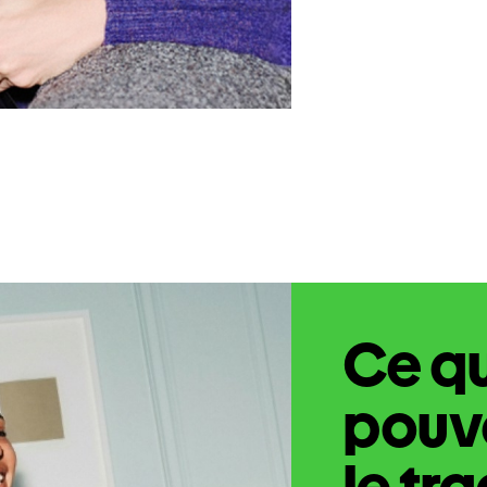
Ce q
pouve
le tr