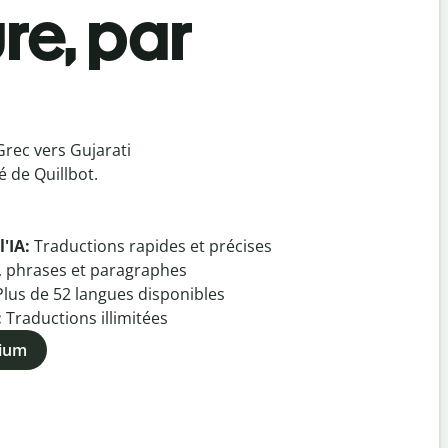
re, par
Grec vers Gujarati
 de Quillbot.
l'IA:
Traductions rapides et précises
, phrases et paragraphes
Plus de
52
langues disponibles
:
Traductions illimitées
mium