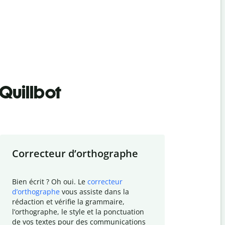
Quillbot
Correcteur d
’
orthographe
Résumer
Bien écrit ? Oh oui. Le
correcteur
Besoin de r
d
’
orthographe
vous assiste dans la
simplifier v
rédaction et vérifie la grammaire,
vos travaux
l
’
orthographe, le style et la ponctuation
résumé de t
de vos textes pour des communications
tâche et vo