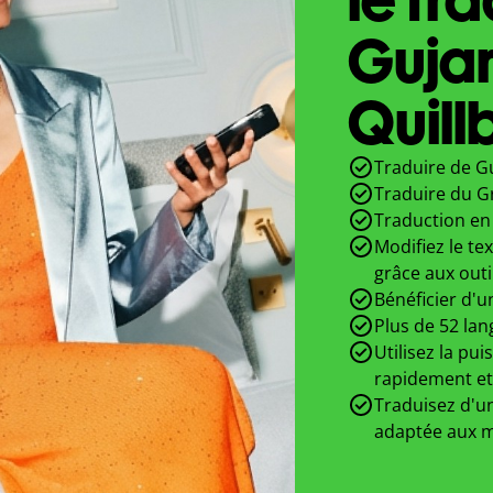
Gujar
Quill
Traduire de Gu
Traduire du Gr
Traduction en 
Modifiez le te
grâce aux outi
Bénéficier d'u
Plus de 52 lan
Utilisez la pui
rapidement et
Traduisez d'un
adaptée aux m