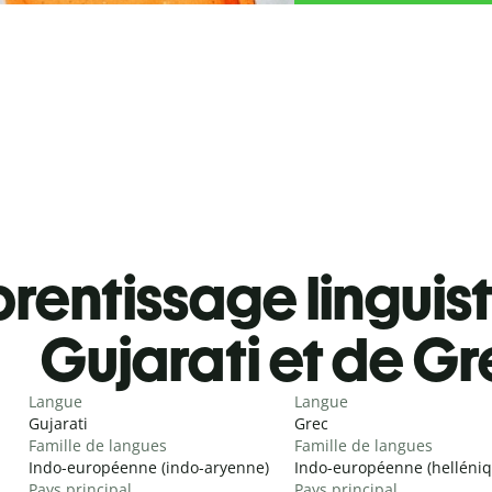
rentissage linguis
Gujarati et de G
Langue
Langue
Gujarati
Grec
Famille de langues
Famille de langues
Indo-européenne (indo-aryenne)
Indo-européenne (helléniq
Pays principal
Pays principal