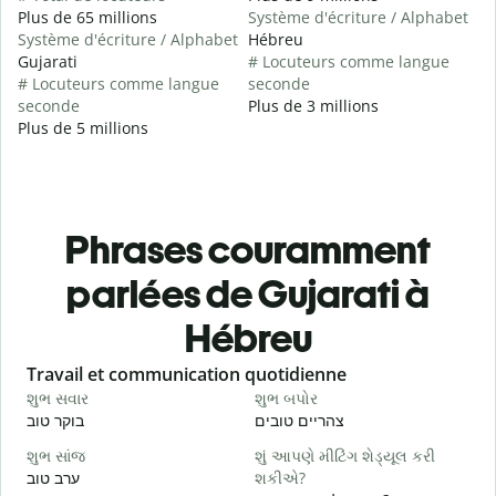
Plus de 65 millions
Système d'écriture / Alphabet
Système d'écriture / Alphabet
Hébreu
Gujarati
# Locuteurs comme langue
# Locuteurs comme langue
seconde
seconde
Plus de 3 millions
Plus de 5 millions
Phrases couramment
parlées de Gujarati à
Hébreu
Slide 1 of 6
Travail et communication quotidienne
S
શુભ સવાર
શુભ બપોર
હ
י
צהריים טובים
בוקר טוב
શુભ સાંજ
શું આપણે મીટિંગ શેડ્યૂલ કરી
મ
ערב טוב
શકીએ?
א