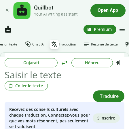
Quillbot
Open App
Your AI writing assistant
Premium
r un texte
Chat IA
Traduction
Résumé de texte
Gujarati
Hébreu
Coller le texte
Traduire
Recevez des conseils culturels avec
chaque traduction. Connectez-vous pour
S’inscrire
que vos mots résonnent, pas seulement
se traduisent.