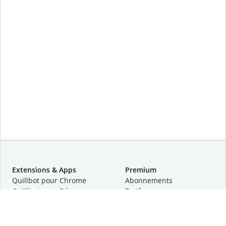
Extensions & Apps
Premium
Quillbot pour Chrome
Abonnements
Quillbot pour Edge
Tarifs
Quillbot pour Safari
Pour les entreprises
Quillbot pour Android
Affiliation
Quillbot
pour
iOS
Demander une démo