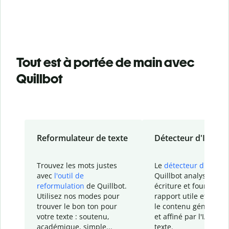
Tout est à portée de main avec
Quillbot
Reformulateur de texte
Détecteur d'IA
Trouvez les mots justes
Le
détecteur d'IA
de
avec
l'outil de
Quillbot analyse votr
reformulation
de Quillbot.
écriture et fournit un
Utilisez nos modes pour
rapport
utile et détail
trouver le bon ton pour
le contenu généré
par
votre texte : soutenu,
et affiné par l'IA dans
académique, simple...
texte.