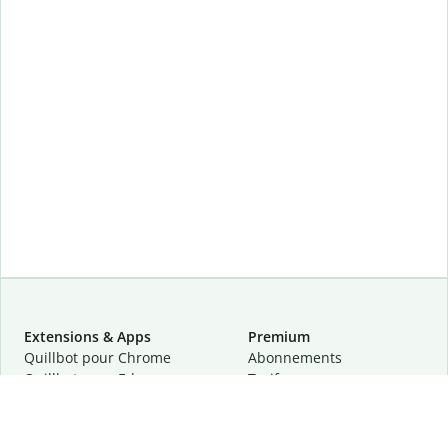
Extensions & Apps
Premium
Quillbot pour Chrome
Abonnements
Quillbot pour Edge
Tarifs
Quillbot pour Safari
Pour les entreprises
Quillbot pour Android
Affiliation
Quillbot
pour
iOS
Demander une démo