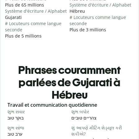
Plus de 65 millions
Système d'écriture / Alphabet
Système d'écriture / Alphabet
Hébreu
Gujarati
# Locuteurs comme langue
# Locuteurs comme langue
seconde
seconde
Plus de 3 millions
Plus de 5 millions
Phrases couramment
parlées de Gujarati à
Hébreu
Slide 1 of 6
Travail et communication quotidienne
S
શુભ સવાર
શુભ બપોર
હ
י
צהריים טובים
בוקר טוב
શુભ સાંજ
શું આપણે મીટિંગ શેડ્યૂલ કરી
મ
ערב טוב
શકીએ?
א