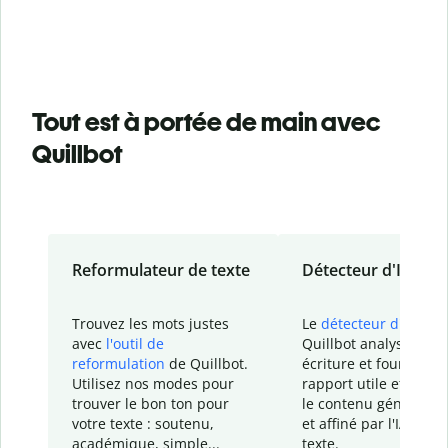
Tout est à portée de main avec
Quillbot
Reformulateur de texte
Détecteur d'IA
Trouvez les mots justes
Le
détecteur d'IA
de
avec
l'outil de
Quillbot analyse votr
reformulation
de Quillbot.
écriture et fournit un
Utilisez nos modes pour
rapport
utile et détail
trouver le bon ton pour
le contenu généré
par
votre texte : soutenu,
et affiné par l'IA dans
académique, simple...
texte.