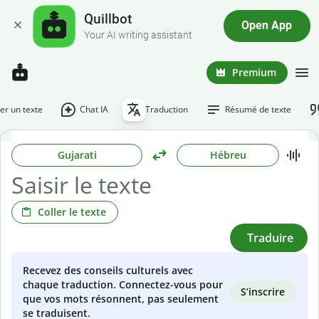
Quillbot
Open App
Your AI writing assistant
Premium
r un texte
Chat IA
Traduction
Résumé de texte
Gujarati
Hébreu
Coller le texte
Traduire
Recevez des conseils culturels avec
chaque traduction. Connectez-vous pour
S’inscrire
que vos mots résonnent, pas seulement
se traduisent.