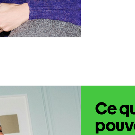
Ce q
pouve