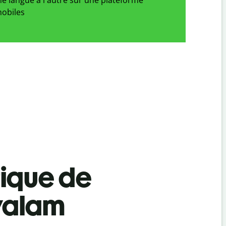
obiles
tique de
ayalam