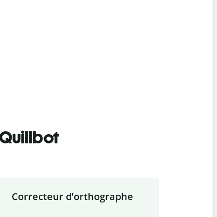
Quillbot
Correcteur d
’
orthographe
Résumer