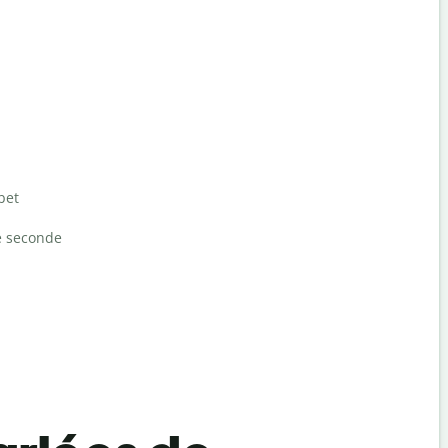
bet
e seconde