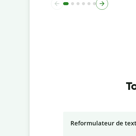
To
Slide 1 of 7
Reformulateur de tex