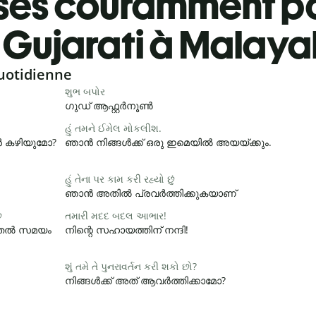
ses couramment pa
Gujarati à Malay
uotidienne
શુભ બપોર
ഗുഡ് ആഫ്റ്റർനൂൺ
હું તમને ઈમેલ મોકલીશ.
ാൻ കഴിയുമോ?
ഞാൻ നിങ്ങൾക്ക് ഒരു ഇമെയിൽ അയയ്ക്കും.
હું તેના પર કામ કરી રહ્યો છું
ഞാൻ അതിൽ പ്രവർത്തിക്കുകയാണ്
ે
તમારી મદદ બદલ આભાર!
ൂടുതൽ സമയം
നിന്റെ സഹായത്തിന് നന്ദി!
શું તમે તે પુનરાવર્તન કરી શકો છો?
നിങ്ങൾക്ക് അത് ആവർത്തിക്കാമോ?