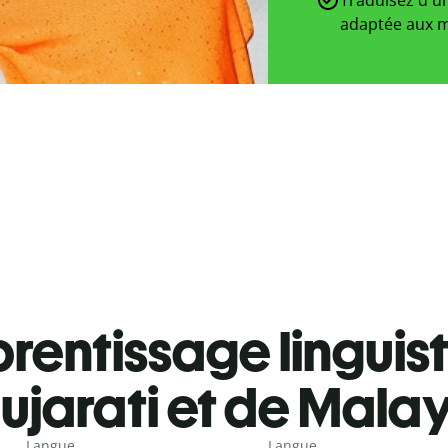
adaptée aux m
rentissage linguis
ujarati et de Mal
Langue
Langue