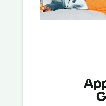
App
G