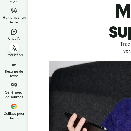
plagiat
M
Humaniser un
su
texte
Chat IA
Trad
ver
Traduction
Résumé de
texte
Générateur
de sources
Quillbot pour
Chrome