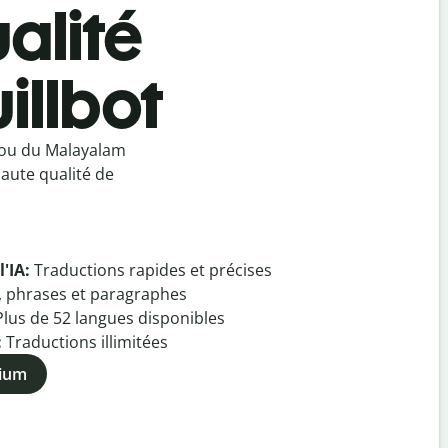
alité
illbot
 ou du Malayalam
haute qualité de
l'IA:
Traductions rapides et précises
, phrases et paragraphes
Plus de
52
langues disponibles
:
Traductions illimitées
mium