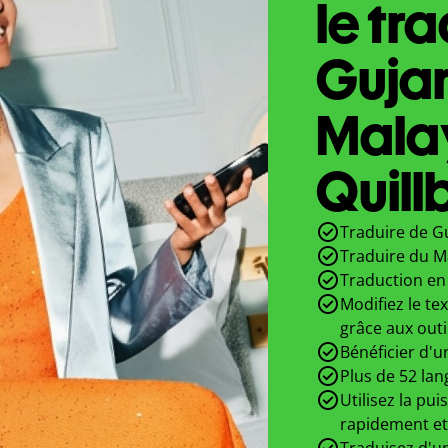
le tr
Gujar
Mala
Quill
Traduire de Gu
Traduire du M
Traduction en 
Modifiez le te
grâce aux outi
Bénéficier d'u
Plus de 52 lan
Utilisez la pui
rapidement et
Traduisez d'un