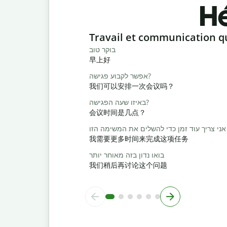
Hé
Slide 1 of 6
Travail et communication q
בוקר טוב
早上好
אפשר לקבוע פגישה?
我们可以安排一次会议吗？
באיזו שעה הפגישה?
会议时间是几点？
אני צריך עוד זמן כדי להשלים את המשימה הזו
我需要更多时间来完成这项任务
בואו נדון בזה מאוחר יותר
我们稍后再讨论这个问题