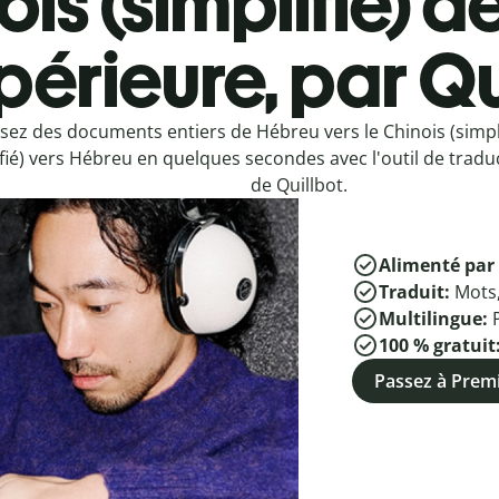
is (simplifié) d
périeure, par Qu
sez des documents entiers de Hébreu vers le Chinois (simpli
ifié) vers Hébreu en quelques secondes avec l'outil de tradu
de Quillbot.
Alimenté par 
Traduit:
Mots
Multilingue:
100 % gratuit
Passez à Pre