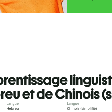
rentissage linguis
eu et de Chinois (s
Langue
Langue
Hébreu
Chinois (simplifié)