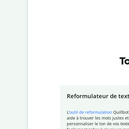
To
Slide 1 of 7
Reformulateur de tex
L
’
outil de reformulation
Quillbot
aide à trouver les mots justes et
personnaliser le ton de vos text