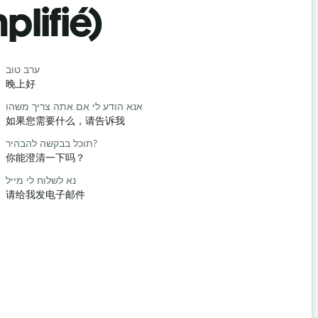
plifié)
Salutat
שלום / היי
ערב טוב
晚上好
你好/嗨
מה שלומך?
אנא הודע לי אם אתה צריך משהו
如果您需要什么，请告诉我
你好吗？
אתה מוזמן
תוכל בבקשה להבהיר?
你能澄清一下吗？
不客气
חה / סליחה
נא לשלוח לי מייל
请给我发电子邮件
对不起/对
最近的酒店