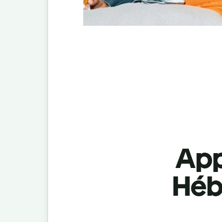
App
Hébr