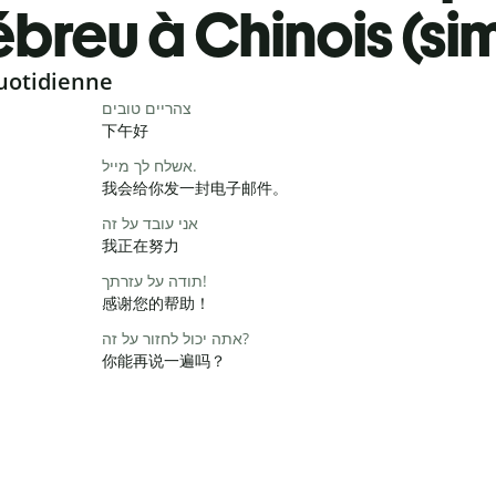
breu à Chinois (sim
uotidienne
צהריים טובים
下午好
אשלח לך מייל.
我会给你发一封电子邮件。
אני עובד על זה
我正在努力
תודה על עזרתך!
感谢您的帮助！
אתה יכול לחזור על זה?
你能再说一遍吗？