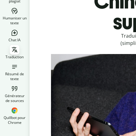
Chino
plagiat
su
Humaniser un
texte
Tradui
Chat IA
(simpl
Traduction
Résumé de
texte
Générateur
de sources
Quillbot pour
Chrome