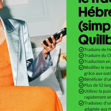
Hébr
(simpl
Quill
Traduire de Hé
Traduire du Ch
Traduction en 
Modifiez le te
grâce aux outi
Bénéficier d'u
Plus de 52 lan
Utilisez la pui
rapidement et
Traduisez d'un
adaptée aux m