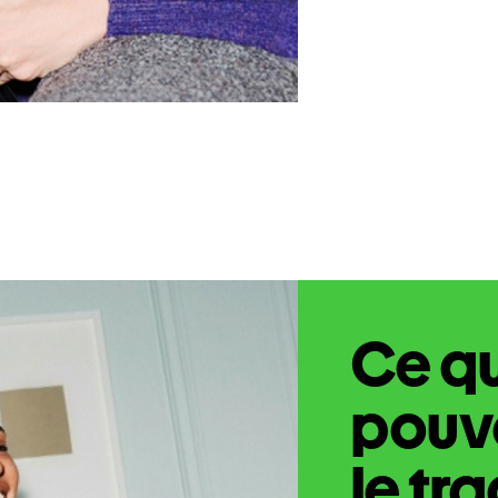
Ce q
pouve
le tr