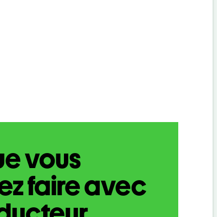
ue vous
z faire avec
aducteur