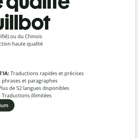
e qualité
illbot
fié) ou du Chinois
ction haute qualité
l'IA:
Traductions rapides et précises
, phrases et paragraphes
Plus de
52
langues disponibles
:
Traductions illimitées
mium