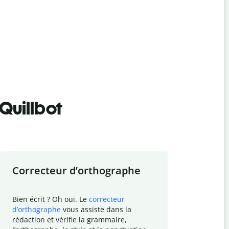
Quillbot
Correcteur d
’
orthographe
Résumer
Bien écrit ? Oh oui. Le
correcteur
Besoin de r
d
’
orthographe
vous assiste dans la
simplifier v
rédaction et vérifie la grammaire,
vos travaux