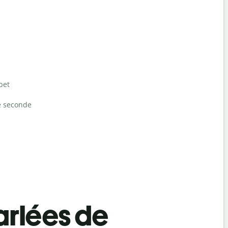
bet
e seconde
rlées de