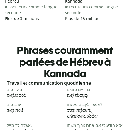
Hébreu
Kannada
# Locuteurs comme langue
# Locuteurs comme langue
seconde
seconde
Plus de 3 millions
Plus de 15 millions
Phrases couramment
parlées de Hébreu à
Kannada
Slide 1 of 6
Travail et communication quotidienne
S
י
צהריים טובים
בוקר טוב
ಶುಭೋದಯ
ಶುಭ ಮಧ್ಯಾಹ್ನ
א
אפשר לקבוע פגישה?
ערב טוב
ಶುಭ ಸಂಜೆ
ನಾವು ಸಭೆಯನ್ನು
ನ
ನಿಗದಿಪಡಿಸಬಹುದೇ?
ב
אנא הודע לי אם אתה צריך משהו
אשלח לך מייל.