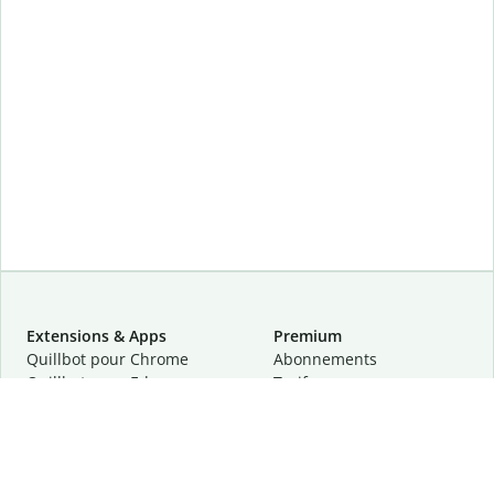
Extensions & Apps
Premium
Quillbot pour Chrome
Abonnements
Quillbot pour Edge
Tarifs
Quillbot pour Safari
Pour les entreprises
Quillbot pour Android
Affiliation
Quillbot
pour
iOS
Demander une démo
Quillbot pour Windows