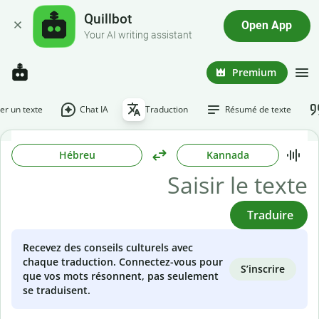
Quillbot
Open App
Your AI writing assistant
Premium
r un texte
Chat IA
Traduction
Résumé de texte
Hébreu
Kannada
Traduire
Recevez des conseils culturels avec
chaque traduction. Connectez-vous pour
S’inscrire
que vos mots résonnent, pas seulement
se traduisent.