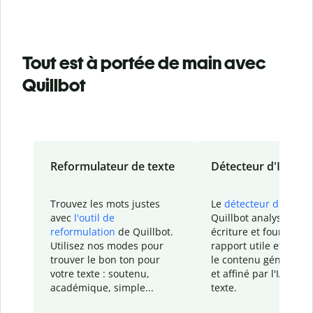
Tout est à portée de main avec
Quillbot
Reformulateur de texte
Détecteur d'IA
Trouvez les mots justes
Le
détecteur d'IA
de
avec
l'outil de
Quillbot analyse votr
reformulation
de Quillbot.
écriture et fournit un
Utilisez nos modes pour
rapport
utile et détail
trouver le bon ton pour
le contenu généré
par
votre texte : soutenu,
et affiné par l'IA dans
académique, simple...
texte.