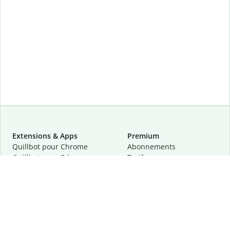
Extensions & Apps
Premium
Quillbot pour Chrome
Abonnements
Quillbot pour Edge
Tarifs
Quillbot pour Safari
Pour les entreprises
Quillbot pour Android
Affiliation
Quillbot
pour
iOS
Demander une démo
Quillbot pour Windows
Quillbot pour macOS
Quillbot pour Word