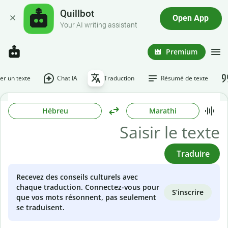
Quillbot
Open App
Your AI writing assistant
Premium
r un texte
Chat IA
Traduction
Résumé de texte
Hébreu
Marathi
Traduire
Recevez des conseils culturels avec
chaque traduction. Connectez-vous pour
S’inscrire
que vos mots résonnent, pas seulement
se traduisent.