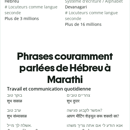
Hébreu
Système d'écriture / Alphabet
# Locuteurs comme langue
Devanagari
seconde
# Locuteurs comme langue
Plus de 3 millions
seconde
Plus de 16 millions
Phrases couramment
parlées de Hébreu à
Marathi
Slide 1 of 6
Travail et communication quotidienne
S
י
צהריים טובים
בוקר טוב
शुभ सकाळ
शुभ दुपार
न
א
אפשר לקבוע פגישה?
ערב טוב
शुभ संध्याकाळ
आपण मीटिंग शेड्यूल करू शकतो का?
म
ב
אנא הודע לי אם אתה צריך משהו
אשלח לך מייל.