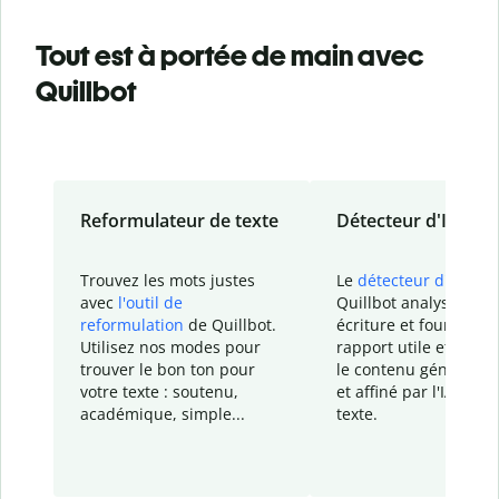
Tout est à portée de main avec
Quillbot
Reformulateur de texte
Détecteur d'IA
Trouvez les mots justes
Le
détecteur d'IA
de
avec
l'outil de
Quillbot analyse votr
reformulation
de Quillbot.
écriture et fournit un
Utilisez nos modes pour
rapport
utile et détail
trouver le bon ton pour
le contenu généré
par
votre texte : soutenu,
et affiné par l'IA dans
académique, simple...
texte.