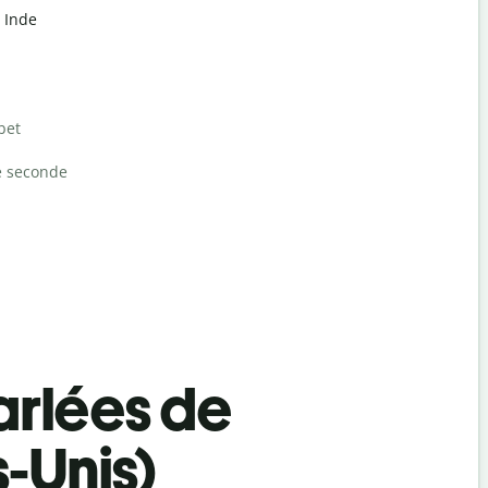
 Inde
bet
e seconde
rlées de
s-Unis)