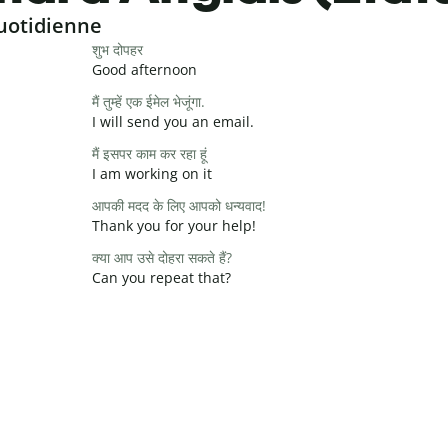
uotidienne
शुभ दोपहर
Good afternoon
मैं तुम्हें एक ईमेल भेजूंगा.
I will send you an email.
मैं इसपर काम कर रहा हूं
I am working on it
आपकी मदद के लिए आपको धन्यवाद!
Thank you for your help!
क्या आप उसे दोहरा सकते हैं?
Can you repeat that?