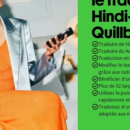
Hindi
Quill
Traduire de Hi
Traduire du An
Traduction en 
Modifiez le te
grâce aux outi
Bénéficier d'u
Plus de 52 lan
Utilisez la pui
rapidement et
Traduisez d'un
adaptée aux m