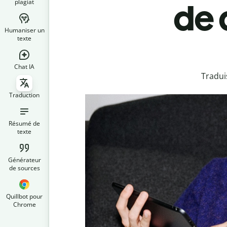
plagiat
de 
Humaniser un
texte
Chat IA
Tradui
Traduction
Résumé de
texte
Générateur
de sources
Quillbot pour
Chrome