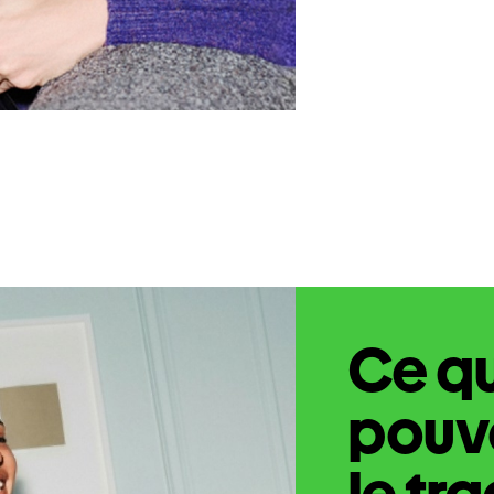
Ce q
pouve
le tr