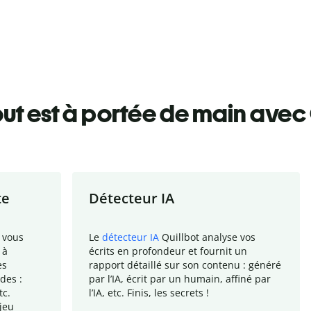
ut est à portée de main avec 
te
Détecteur IA
 vous
Le
détecteur IA
Quillbot analyse vos
 à
écrits en profondeur et fournit un
es
rapport
détaillé sur son contenu : généré
des :
par l
’
IA, écrit par un humain, affiné par
tc.
l
’
IA, etc. Finis, les secrets !
jeu