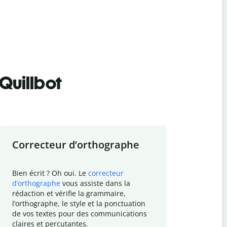
Quillbot
Correcteur d
’
orthographe
Résumer
Bien écrit ? Oh oui. Le
correcteur
Besoin de r
d
’
orthographe
vous assiste dans la
simplifier v
rédaction et vérifie la grammaire,
vos travaux
l
’
orthographe, le style et la ponctuation
résumé de t
de vos textes pour des communications
tâche et vo
claires et percutantes.
claire des 