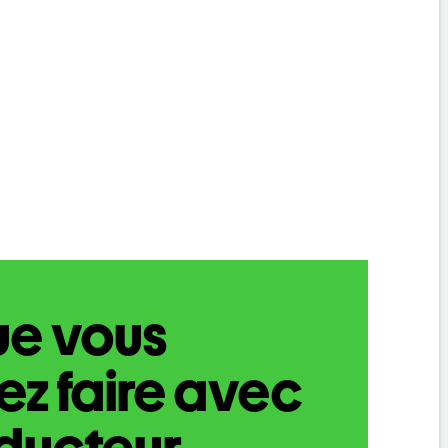
ue vous
z faire avec
aducteur