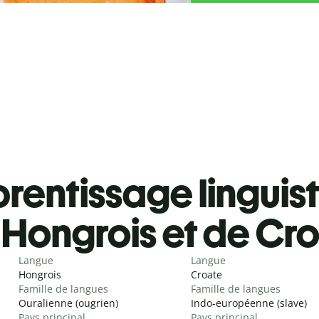
rentissage linguis
Hongrois et de Cr
Langue
Langue
Hongrois
Croate
Famille de langues
Famille de langues
Ouralienne (ougrien)
Indo-européenne (slave)
Pays principal
Pays principal