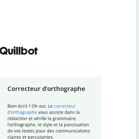
Quillbot
Correcteur d
’
orthographe
Résumer
Bien écrit ? Oh oui. Le
correcteur
Besoin de r
d
’
orthographe
vous assiste dans la
simplifier v
rédaction et vérifie la grammaire,
vos travaux
l
’
orthographe, le style et la ponctuation
résumé de t
de vos textes pour des communications
tâche et vo
claires et percutantes.
claire des 