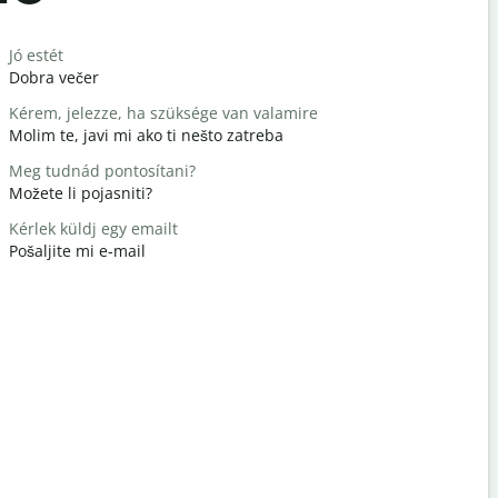
Salutat
Jó estét
Hello / Szi
Dobra večer
Bok/Bok
Kérem, jelezze, ha szüksége van valamire
Hogy vagy
Molim te, javi mi ako ti nešto zatreba
Kako ste?
Meg tudnád pontosítani?
Szívesen
Možete li pojasniti?
Nema na 
Kérlek küldj egy emailt
Elnézést /
Pošaljite mi e-mail
Oprostite /
Hol van a 
Gdje je naj