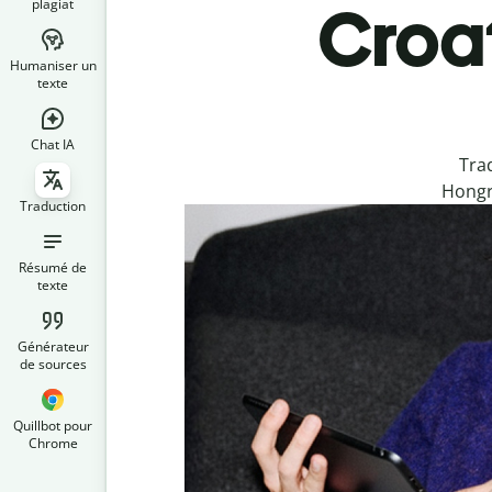
plagiat
Croat
Humaniser un
texte
Chat IA
Tra
Hongro
Traduction
Résumé de
texte
Générateur
de sources
Quillbot pour
Chrome