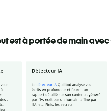
ut est à portée de main avec 
te
Détecteur IA
 vous
Le
détecteur IA
Quillbot analyse vos
 à
écrits en profondeur et fournit un
es
rapport
détaillé sur son contenu : généré
des :
par l
’
IA, écrit par un humain, affiné par
tc.
l
’
IA, etc. Finis, les secrets !
jeu