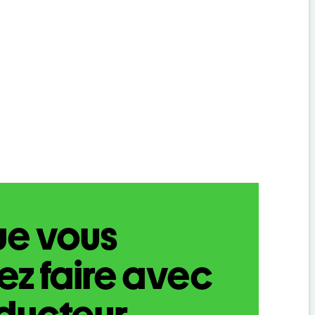
ue vous
z faire avec
aducteur