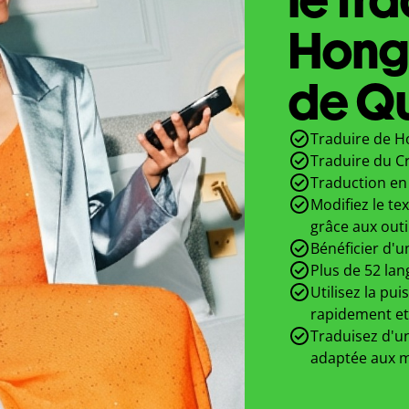
Hong
de Qu
Traduire de Ho
Traduire du C
Traduction en 
Modifiez le te
grâce aux outi
Bénéficier d'u
Plus de 52 lan
Utilisez la pui
rapidement et
Traduisez d'un
adaptée aux m