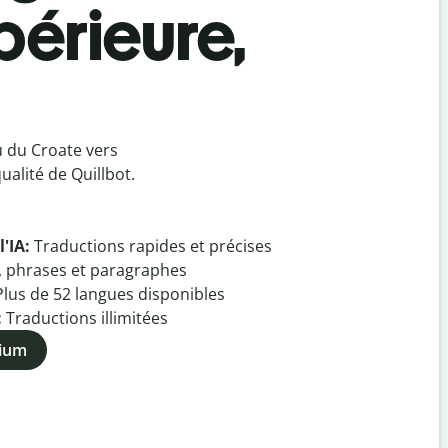
périeure,
u du Croate vers
alité de Quillbot.
l'IA:
Traductions rapides et précises
, phrases et paragraphes
Plus de
52
langues disponibles
:
Traductions illimitées
mium