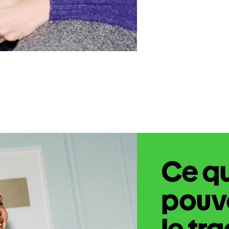
Ce q
pouve
le tr