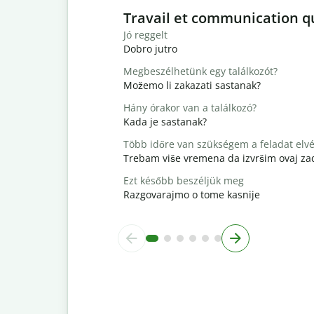
Slide 1 of 6
Travail et communication q
Jó reggelt
Dobro jutro
Megbeszélhetünk egy találkozót?
Možemo li zakazati sastanak?
Hány órakor van a találkozó?
Kada je sastanak?
Több időre van szükségem a feladat elv
Trebam više vremena da izvršim ovaj za
Ezt később beszéljük meg
Razgovarajmo o tome kasnije