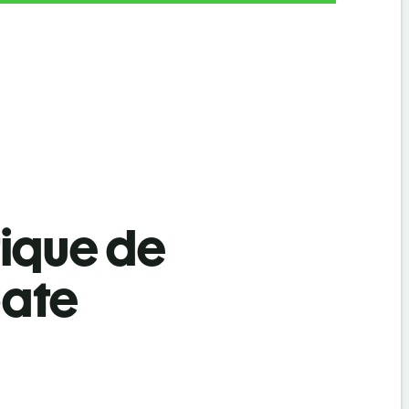
tique de
oate