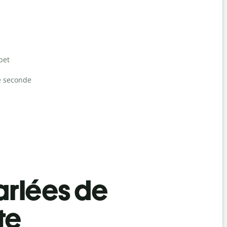
bet
e seconde
rlées de
te