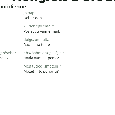
uotidienne
Jó napot
Dobar dan
küldök egy emailt.
Poslat ću vam e-mail.
dolgozom rajta
Radim na tome
égzéséhez
Köszönöm a segítséget!
datak
Hvala vam na pomoći!
Meg tudod ismételni?
Možeš li to ponoviti?