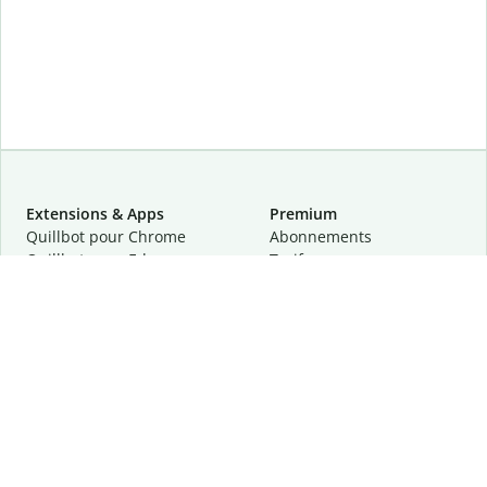
Extensions & Apps
Premium
Quillbot pour Chrome
Abonnements
Quillbot pour Edge
Tarifs
Quillbot pour Safari
Pour les entreprises
Quillbot pour Android
Affiliation
Quillbot
pour
iOS
Demander une démo
Quillbot pour Windows
Quillbot pour macOS
Quillbot pour Word
Outils
Entreprise
Outils de rédaction
À propos
Correction linguistique
Confidentialité
Citation et originalité
Carrière