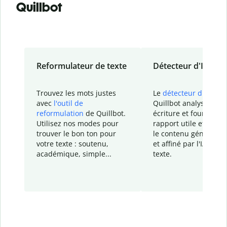
Quillbot
Reformulateur de texte
Détecteur d'IA
Trouvez les mots justes
Le
détecteur d'IA
de
avec
l'outil de
Quillbot analyse votr
reformulation
de Quillbot.
écriture et fournit un
Utilisez nos modes pour
rapport
utile et détail
trouver le bon ton pour
le contenu généré
par
votre texte : soutenu,
et affiné par l'IA dans
académique, simple...
texte.