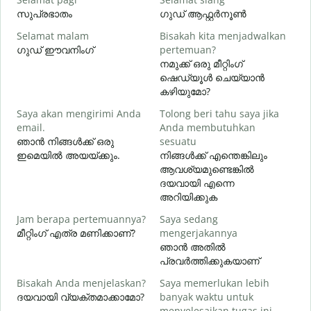
സുപ്രഭാതം
ഗുഡ് ആഫ്റ്റർനൂൺ
Selamat malam
Bisakah kita menjadwalkan
N
ഗുഡ് ഈവനിംഗ്
pertemuan?
എ
നമുക്ക് ഒരു മീറ്റിംഗ്
S
ഷെഡ്യൂൾ ചെയ്യാൻ
കഴിയുമോ?
Saya akan mengirimi Anda
Tolong beri tahu saya jika
email.
Anda membutuhkan
T
ഞാൻ നിങ്ങൾക്ക് ഒരു
sesuatu
ന
ഇമെയിൽ അയയ്ക്കും.
നിങ്ങൾക്ക് എന്തെങ്കിലും
ആവശ്യമുണ്ടെങ്കിൽ
Y
ദയവായി എന്നെ
അറിയിക്കുക
S
Jam berapa pertemuannya?
Saya sedang
വ
മീറ്റിംഗ് എത്ര മണിക്കാണ്?
mengerjakannya
ഞാൻ അതിൽ
പ്രവർത്തിക്കുകയാണ്
D
Bisakah Anda menjelaskan?
Saya memerlukan lebih
ദയവായി വ്യക്തമാക്കാമോ?
banyak waktu untuk
ഹ
menyelesaikan tugas ini