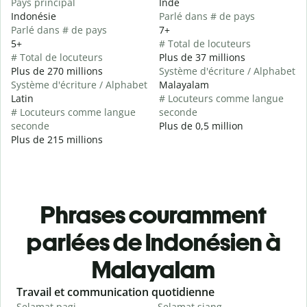
Pays principal
Inde
Indonésie
Parlé dans # de pays
Parlé dans # de pays
7+
5+
# Total de locuteurs
# Total de locuteurs
Plus de 37 millions
Plus de 270 millions
Système d'écriture / Alphabet
Système d'écriture / Alphabet
Malayalam
Latin
# Locuteurs comme langue
# Locuteurs comme langue
seconde
seconde
Plus de 0,5 million
Plus de 215 millions
Phrases couramment
parlées de Indonésien à
Malayalam
Slide 1 of 6
Travail et communication quotidienne
S
Selamat pagi
Selamat siang
H