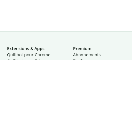
Extensions & Apps
Premium
Quillbot pour Chrome
Abonnements
Quillbot pour Edge
Tarifs
Quillbot pour Safari
Pour les entreprises
Quillbot pour Android
Affiliation
Quillbot
pour
iOS
Demander une démo
Quillbot pour Windows
Quillbot pour macOS
Quillbot pour Word
Outils
Entreprise
Outils de rédaction
À propos
Correction linguistique
Confidentialité
Citation et originalité
Carrière
Outils d'IA
Centre d'aide