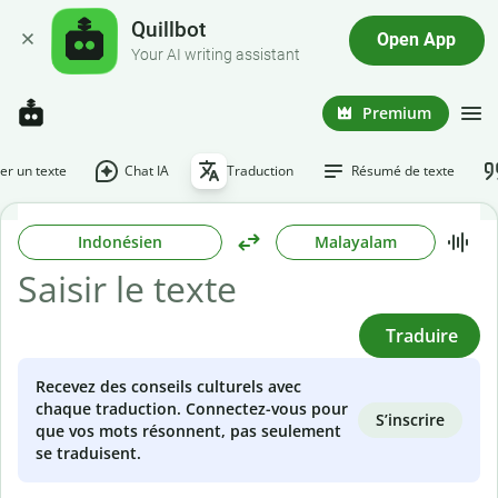
Quillbot
Open App
Your AI writing assistant
Premium
r un texte
Chat IA
Traduction
Résumé de texte
Indonésien
Malayalam
Traduire
Recevez des conseils culturels avec
chaque traduction. Connectez-vous pour
S’inscrire
que vos mots résonnent, pas seulement
se traduisent.