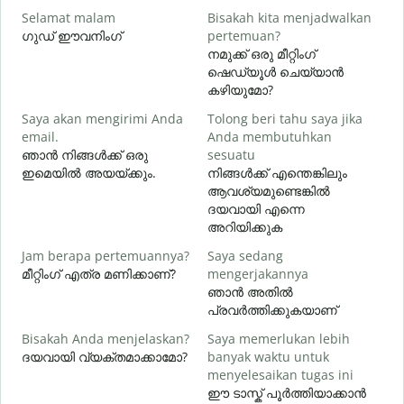
Selamat malam
Bisakah kita menjadwalkan
N
ഗുഡ് ഈവനിംഗ്
pertemuan?
എ
നമുക്ക് ഒരു മീറ്റിംഗ്
S
ഷെഡ്യൂൾ ചെയ്യാൻ
കഴിയുമോ?
Saya akan mengirimi Anda
Tolong beri tahu saya jika
email.
Anda membutuhkan
T
ഞാൻ നിങ്ങൾക്ക് ഒരു
sesuatu
ന
ഇമെയിൽ അയയ്ക്കും.
നിങ്ങൾക്ക് എന്തെങ്കിലും
ആവശ്യമുണ്ടെങ്കിൽ
Y
ദയവായി എന്നെ
അറിയിക്കുക
S
Jam berapa pertemuannya?
Saya sedang
വ
മീറ്റിംഗ് എത്ര മണിക്കാണ്?
mengerjakannya
ഞാൻ അതിൽ
പ്രവർത്തിക്കുകയാണ്
D
Bisakah Anda menjelaskan?
Saya memerlukan lebih
ദയവായി വ്യക്തമാക്കാമോ?
banyak waktu untuk
ഹ
menyelesaikan tugas ini
ഈ ടാസ്ക് പൂർത്തിയാക്കാൻ