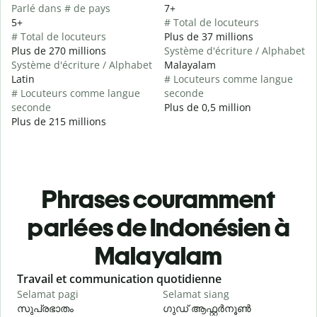
Parlé dans # de pays
7+
5+
# Total de locuteurs
# Total de locuteurs
Plus de 37 millions
Plus de 270 millions
Système d'écriture / Alphabet
Système d'écriture / Alphabet
Malayalam
Latin
# Locuteurs comme langue
# Locuteurs comme langue
seconde
seconde
Plus de 0,5 million
Plus de 215 millions
Phrases couramment
parlées de Indonésien à
Malayalam
Slide 1 of 6
Travail et communication quotidienne
S
Selamat pagi
Selamat siang
H
സുപ്രഭാതം
ഗുഡ് ആഫ്റ്റർനൂൺ