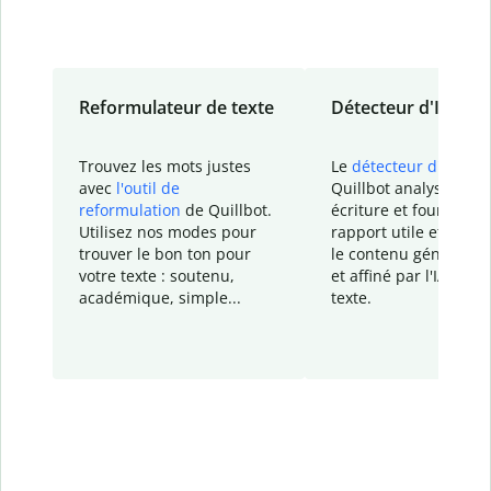
Reformulateur de texte
Détecteur d'IA
Trouvez les mots justes
Le
détecteur d'IA
de
avec
l'outil de
Quillbot analyse votr
reformulation
de Quillbot.
écriture et fournit un
Utilisez nos modes pour
rapport
utile et détail
trouver le bon ton pour
le contenu généré
par
votre texte : soutenu,
et affiné par l'IA dans
académique, simple...
texte.