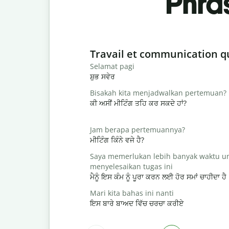
Phra
Slide 1 of 6
Travail et communication q
Selamat pagi
ਸ਼ੁਭ ਸਵੇਰ
Bisakah kita menjadwalkan pertemuan?
ਕੀ ਅਸੀਂ ਮੀਟਿੰਗ ਤਹਿ ਕਰ ਸਕਦੇ ਹਾਂ?
Jam berapa pertemuannya?
ਮੀਟਿੰਗ ਕਿੰਨੇ ਵਜੇ ਹੈ?
Saya memerlukan lebih banyak waktu u
menyelesaikan tugas ini
ਮੈਨੂੰ ਇਸ ਕੰਮ ਨੂੰ ਪੂਰਾ ਕਰਨ ਲਈ ਹੋਰ ਸਮਾਂ ਚਾਹੀਦਾ ਹੈ
Mari kita bahas ini nanti
ਇਸ ਬਾਰੇ ਬਾਅਦ ਵਿੱਚ ਚਰਚਾ ਕਰੀਏ