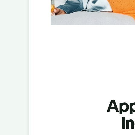
App
I