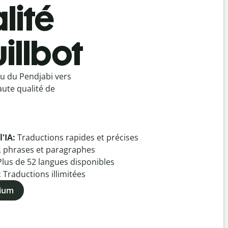
lité
illbot
u du Pendjabi vers
aute qualité de
l'IA:
Traductions rapides et précises
, phrases et paragraphes
Plus de
52
langues disponibles
:
Traductions illimitées
mium