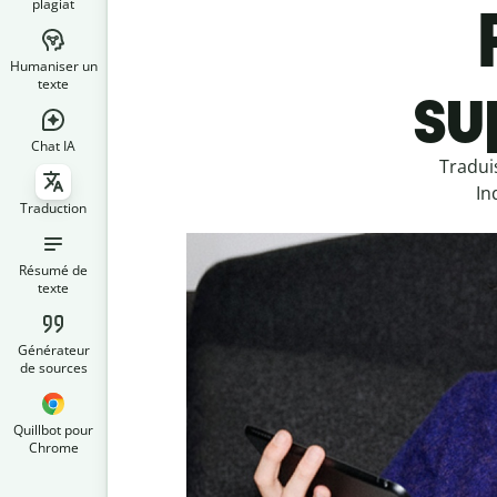
plagiat
Humaniser un
su
texte
Chat IA
Tradui
In
Traduction
Résumé de
texte
Générateur
de sources
Quillbot pour
Chrome