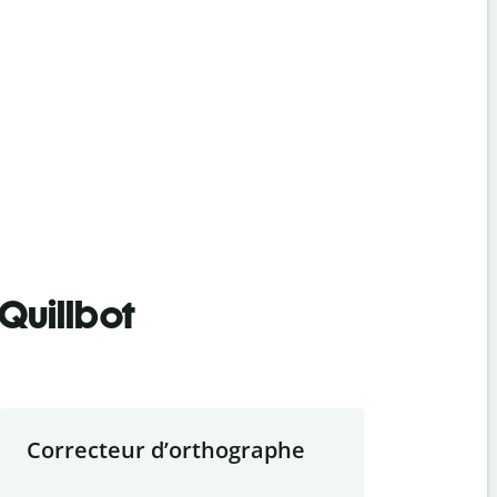
Quillbot
Correcteur d
’
orthographe
Résumer