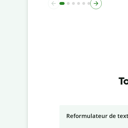
To
Slide 1 of 7
Reformulateur de tex