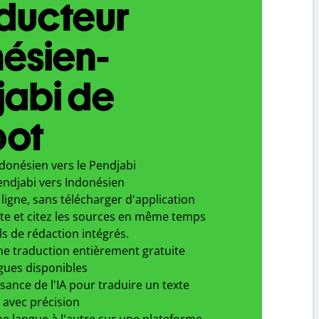
aducteur
ésien-
jabi de
bot
donésien vers le Pendjabi
endjabi vers Indonésien
ligne, sans télécharger d'application
xte et citez les sources en même temps
ls de rédaction intégrés.
ne traduction entièrement gratuite
gues disponibles
ssance de l'IA pour traduire un texte
 avec précision
e langue à l'autre sur une plateforme