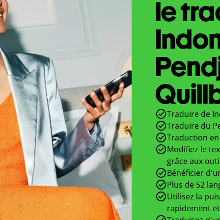
le tr
Indon
Pend
Quill
Traduire de In
Traduire du P
Traduction en 
Modifiez le te
grâce aux outi
Bénéficier d'u
Plus de 52 lan
Utilisez la pui
rapidement et
Traduisez d'un