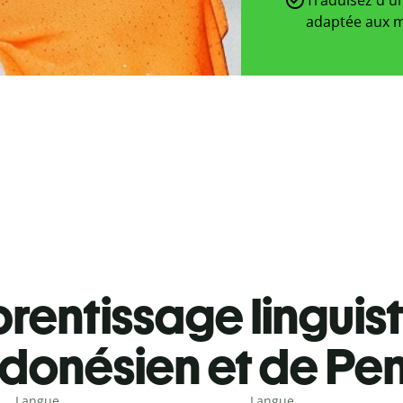
adaptée aux m
rentissage linguis
ndonésien et de Pe
Langue
Langue