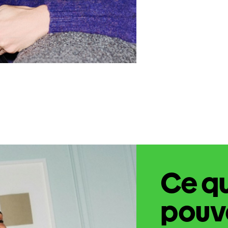
Ce q
pouve