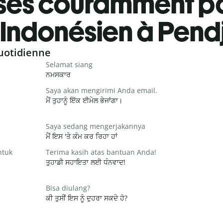
ses couramment pa
Indonésien à Pend
uotidienne
Selamat siang
ਨਮਸਕਾਰ
Saya akan mengirimi Anda email.
ਮੈਂ ਤੁਹਾਨੂੰ ਇੱਕ ਈਮੇਲ ਭੇਜਾਂਗਾ।
Saya sedang mengerjakannya
ਮੈਂ ਇਸ 'ਤੇ ਕੰਮ ਕਰ ਰਿਹਾ ਹਾਂ
ntuk
Terima kasih atas bantuan Anda!
ਤੁਹਾਡੀ ਸਹਾਇਤਾ ਲਈ ਧੰਨਵਾਦ!
Bisa diulang?
ਕੀ ਤੁਸੀਂ ਇਸ ਨੂੰ ਦੁਹਰਾ ਸਕਦੇ ਹੋ?