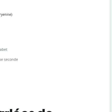
ryenne)
habet
ue seconde