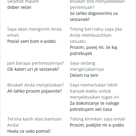
Selamat malam
Bisakah kita menjadwalkan
N
dober večer
pertemuan?
m
Se lahko dogovorimo za
S
sestanek?
Saya akan mengirimi Anda
Tolong beri tahu saya jika
D
email.
Anda membutuhkan
T
Poslal vam bom e-pošto.
sesuatu
V
Prosim, povej mi, če kaj
potrebuješ
Y
d
Jam berapa pertemuannya?
Saya sedang
Ob kateri uri je sestanek?
mengerjakannya
S
Delam na tem
A
Bisakah Anda menjelaskan?
Saya memerlukan lebih
Ali lahko prosim pojasnite?
banyak waktu untuk
D
menyelesaikan tugas ini
K
Za dokončanje te naloge
potrebujem več časa
Terima kasih atas bantuan
Tolong kirimkan saya email
Anda!
Prosim, pošljite mi e-pošto
Hvala za vašo pomoč!