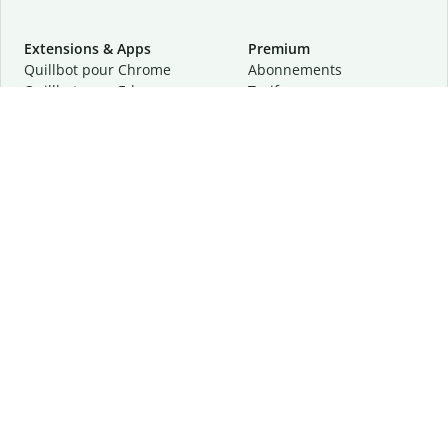
Extensions & Apps
Premium
Quillbot pour Chrome
Abonnements
Quillbot pour Edge
Tarifs
Quillbot pour Safari
Pour les entreprises
Quillbot pour Android
Affiliation
Quillbot
pour
iOS
Demander une démo
Quillbot pour Windows
Quillbot pour macOS
Quillbot pour Word
Outils
Entreprise
Outils de rédaction
À propos
Correction linguistique
Confidentialité
Citation et originalité
Carrière
Outils d'IA
Centre d'aide
Outils PDF
Contactez-nous
Outils d'image
Ressources
Autres outils
Outils PDF