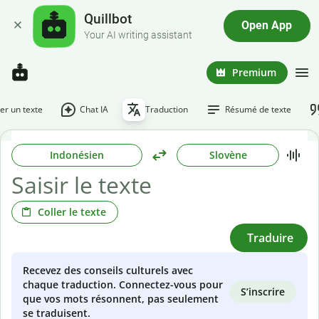
Quillbot
Open App
Your AI writing assistant
Premium
r un texte
Chat IA
Traduction
Résumé de texte
Indonésien
Slovène
Coller le texte
Traduire
Recevez des conseils culturels avec
chaque traduction. Connectez-vous pour
S’inscrire
que vos mots résonnent, pas seulement
se traduisent.