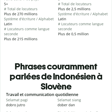
5+
# Total de locuteurs
# Total de locuteurs
Plus de 2,5 millions
Plus de 270 millions
Système d'écriture / Alphabet
Système d'écriture / Alphabet
Latin
Latin
# Locuteurs comme langue
# Locuteurs comme langue
seconde
seconde
Plus de 0,5 million
Plus de 215 millions
Phrases couramment
parlées de Indonésien à
Slovène
Slide 1 of 6
Travail et communication quotidienne
S
Selamat pagi
Selamat siang
H
dobro jutro
dober dan
Ž