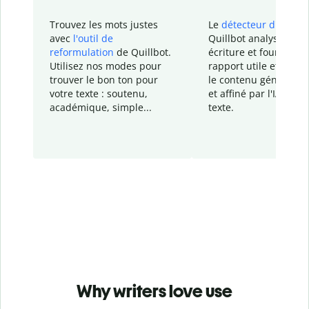
Trouvez les mots justes
Le
détecteur d'IA
de
avec
l'outil de
Quillbot analyse votr
reformulation
de Quillbot.
écriture et fournit un
Utilisez nos modes pour
rapport
utile et détail
trouver le bon ton pour
le contenu généré
par
votre texte : soutenu,
et affiné par l'IA dans
académique, simple...
texte.
Why writers love use