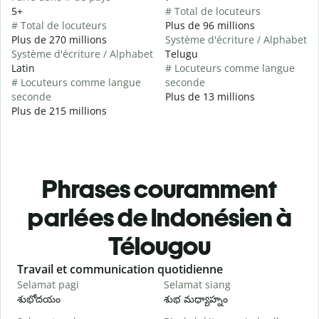
5+
# Total de locuteurs
# Total de locuteurs
Plus de 96 millions
Plus de 270 millions
Système d'écriture / Alphabet
Système d'écriture / Alphabet
Telugu
Latin
# Locuteurs comme langue
# Locuteurs comme langue
seconde
seconde
Plus de 13 millions
Plus de 215 millions
Phrases couramment
parlées de Indonésien à
Télougou
Slide 1 of 6
Travail et communication quotidienne
S
Selamat pagi
Selamat siang
H
శుభోదయం
శుభ మధ్యాహ్నం
హ