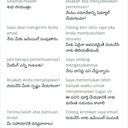
Selamat malam
Bisakah kita menjadwalkan
N
శుభ సాయంత్రం
pertemuan?
న
మేము సమావేశాన్ని షెడ్యూల్
S
చేయగలమా?
Saya akan mengirimi Anda
Tolong beri tahu saya jika
శ
email.
Anda membutuhkan
T
నేను మీకు ఇమెయిల్ పంపుతాను.
sesuatu
మ
మీకు ఏదైనా అవసరమైతే దయచేసి
నాకు తెలియజేయండి
Y
అ
Jam berapa pertemuannya?
Saya sedang
మీటింగ్ ఎన్ని గంటలకు?
mengerjakannya
S
నేను దానిపై పని చేస్తున్నాను
వ
Bisakah Anda menjelaskan?
Saya memerlukan lebih
దయచేసి మీరు స్పష్టం చేయగలరా?
banyak waktu untuk
D
menyelesaikan tugas ini
స
ఈ పనిని పూర్తి చేయడానికి నాకు
మరింత సమయం కావాలి
Terima kasih atas bantuan
Tolong kirimkan saya email
Anda!
దయచేసి నాకు ఇమెయిల్ పంపండి
మీ సహాయానికి ధన్యవాదాలు!