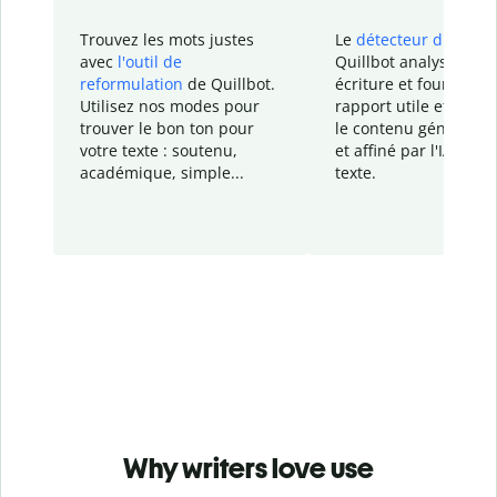
Trouvez les mots justes
Le
détecteur d'IA
de
avec
l'outil de
Quillbot analyse votr
reformulation
de Quillbot.
écriture et fournit un
Utilisez nos modes pour
rapport
utile et détail
trouver le bon ton pour
le contenu généré
par
votre texte : soutenu,
et affiné par l'IA dans
académique, simple...
texte.
Why writers love use