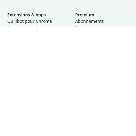
Extensions & Apps
Premium
Quillbot pour Chrome
Abonnements
Quillbot pour Edge
Tarifs
Quillbot pour Safari
Pour les entreprises
Quillbot pour Android
Affiliation
Quillbot
pour
iOS
Demander une démo
Quillbot pour Windows
Quillbot pour macOS
Quillbot pour Word
Outils
Entreprise
Outils de rédaction
À propos
Correction linguistique
Confidentialité
Citation et originalité
Carrière
Outils d'IA
Centre d'aide
Outils PDF
Contactez-nous
Outils d'image
Ressources
Autres outils
Outils PDF