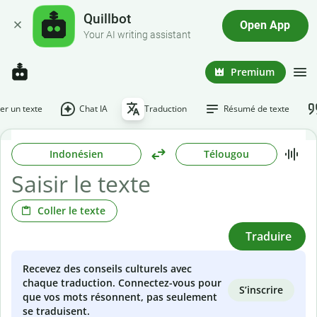
Quillbot
Open App
Your AI writing assistant
Premium
r un texte
Chat IA
Traduction
Résumé de texte
Indonésien
Télougou
Coller le texte
Traduire
Recevez des conseils culturels avec
chaque traduction. Connectez-vous pour
S’inscrire
que vos mots résonnent, pas seulement
se traduisent.