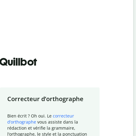
Quillbot
Correcteur d
’
orthographe
Résumer
Bien écrit ? Oh oui. Le
correcteur
Besoin de r
d
’
orthographe
vous assiste dans la
simplifier v
rédaction et vérifie la grammaire,
vos travaux
l
’
orthographe, le style et la ponctuation
résumé de t