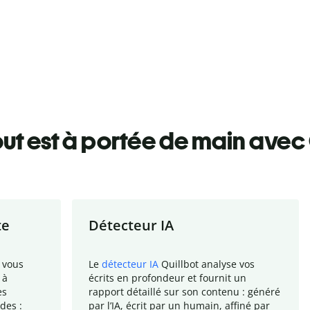
ut est à portée de main avec 
te
Détecteur IA
 vous
Le
détecteur IA
Quillbot analyse vos
 à
écrits en profondeur et fournit un
es
rapport
détaillé sur son contenu : généré
des :
par l
’
IA, écrit par un humain, affiné par