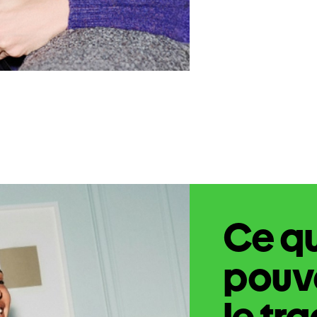
Ce q
pouve
le tr