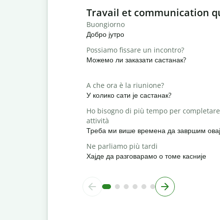
Slide 1 of 6
Travail et communication q
Buongiorno
Добро јутро
Possiamo fissare un incontro?
Можемо ли заказати састанак?
A che ora è la riunione?
У колико сати је састанак?
Ho bisogno di più tempo per completare
attività
Треба ми више времена да завршим овај
Ne parliamo più tardi
Хајде да разговарамо о томе касније