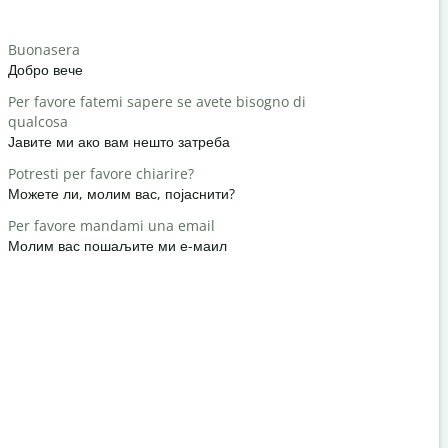
Salutat
Buonasera
Ciao/Ciao
Добро вече
Здраво / З
Per favore fatemi sapere se avete bisogno di
Come stai?
qualcosa
како си?
Јавите ми ако вам нешто затреба
Prego
Potresti per favore chiarire?
Нема на ч
Можете ли, молим вас, појаснити?
Scusatemi
Per favore mandami una email
Извините /
Молим вас пошаљите ми е-маил
Dove si tro
Где је нај