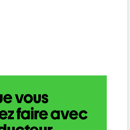
ue vous
z faire avec
aducteur