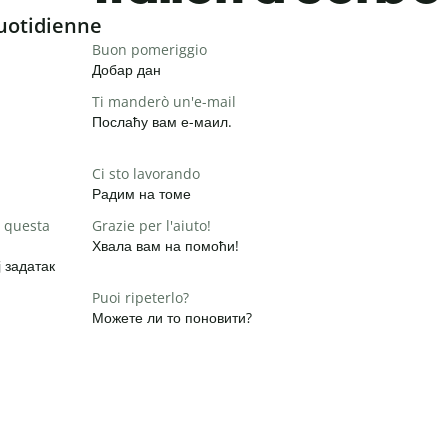
uotidienne
Buon pomeriggio
Добар дан
Ti manderò un'e-mail
Послаћу вам е-маил.
Ci sto lavorando
Радим на томе
 questa
Grazie per l'aiuto!
Хвала вам на помоћи!
 задатак
Puoi ripeterlo?
Можете ли то поновити?