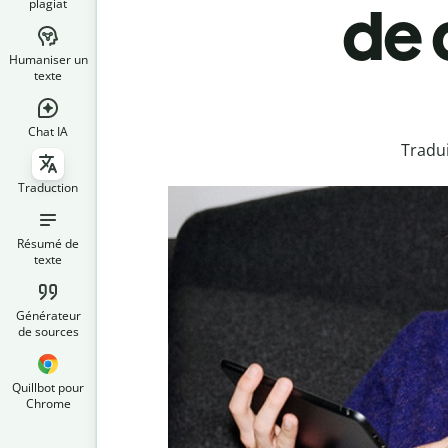
plagiat
de 
Humaniser un
texte
Chat IA
Tradui
Traduction
Résumé de
texte
Générateur
de sources
Quillbot pour
Chrome