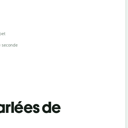
bet
e seconde
rlées de