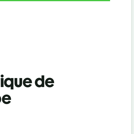
tique de
be