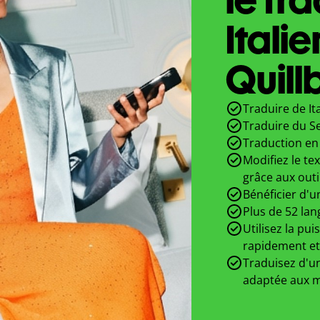
Itali
Quill
Traduire de It
Traduire du Se
Traduction en 
Modifiez le te
grâce aux outi
Bénéficier d'u
Plus de 52 lan
Utilisez la pui
rapidement et
Traduisez d'un
adaptée aux m