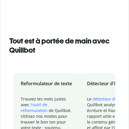
Tout est à portée de main avec
Quillbot
Reformulateur de texte
Détecteur d'IA
Trouvez les mots justes
Le
détecteur d'IA
de
avec
l'outil de
Quillbot analyse votr
reformulation
de Quillbot.
écriture et fournit un
Utilisez nos modes pour
rapport
utile et détail
trouver le bon ton pour
le contenu généré
par
votre texte : soutenu,
et affiné par l'IA dans