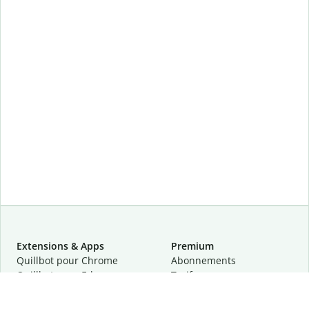
Extensions & Apps
Premium
Quillbot pour Chrome
Abonnements
Quillbot pour Edge
Tarifs
Quillbot pour Safari
Pour les entreprises
Quillbot pour Android
Affiliation