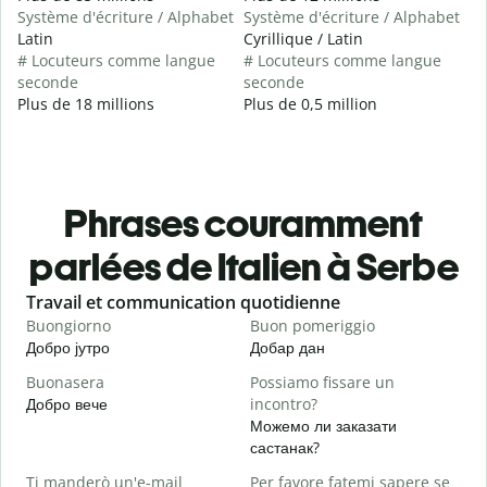
Système d'écriture / Alphabet
Système d'écriture / Alphabet
Latin
Cyrillique / Latin
# Locuteurs comme langue
# Locuteurs comme langue
seconde
seconde
Plus de 18 millions
Plus de 0,5 million
Phrases couramment
parlées de Italien à Serbe
Slide 1 of 6
Travail et communication quotidienne
S
Buongiorno
Buon pomeriggio
C
Добро јутро
Добар дан
З
Buonasera
Possiamo fissare un
M
Добро вече
incontro?
З
Можемо ли заказати
B
састанак?
Д
Ti manderò un'e-mail
Per favore fatemi sapere se