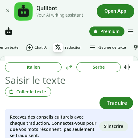
Quillbot
Open App
Your AI writing assistant
Premium
r un texte
Chat IA
Traduction
Résumé de texte
Italien
Serbe
Coller le texte
Traduire
Recevez des conseils culturels avec
chaque traduction. Connectez-vous pour
S’inscrire
que vos mots résonnent, pas seulement
se traduisent.