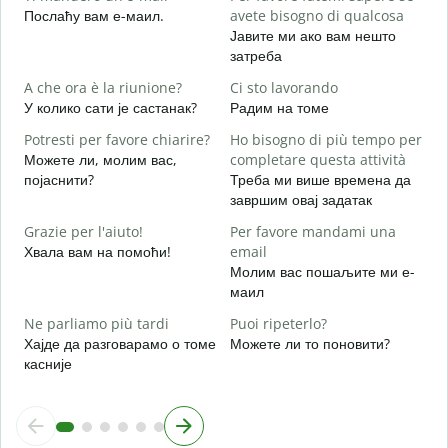
P
Послаћу вам е-маил.
avete bisogno di qualcosa
Н
Јавите ми ако вам нешто
затреба
S
Д
A che ora è la riunione?
Ci sto lavorando
У колико сати је састанак?
Радим на томе
A
Potresti per favore chiarire?
Ho bisogno di più tempo per
Можете ли, молим вас,
completare questa attività
појаснити?
Треба ми више времена да
D
завршим овај задатак
v
Г
Grazie per l'aiuto!
Per favore mandami una
Хвала вам на помоћи!
email
Молим вас пошаљите ми е-
маил
Ne parliamo più tardi
Puoi ripeterlo?
Хајде да разговарамо о томе
Можете ли то поновити?
касније