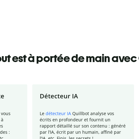
ut est à portée de main avec 
te
Détecteur IA
 vous
Le
détecteur IA
Quillbot analyse vos
 à
écrits en profondeur et fournit un
es
rapport
détaillé sur son contenu : généré
des :
par l
’
IA, écrit par un humain, affiné par
tc.
l
’
IA, etc. Finis, les secrets !