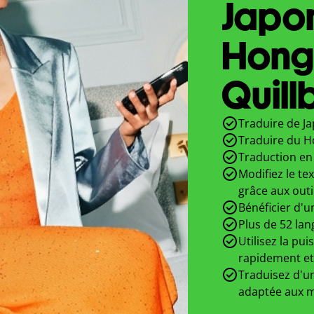
Japon
Hong
Quill
Traduire de Ja
Traduire du H
Traduction en 
Modifiez le te
grâce aux outi
Bénéficier d'u
Plus de 52 lan
Utilisez la pui
rapidement et
Traduisez d'un
adaptée aux m