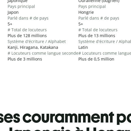
Japonique
Ouralienne (ougrien)
Pays principal
Pays principal
Japon
Hongrie
Parlé dans # de pays
Parlé dans # de pays
5+
5+
# Total de locuteurs
# Total de locuteurs
Plus de 128 millions
Plus de 13 millions
Système d'écriture / Alphabet
Système d'écriture / Alpha
Kanji, Hiragana, Katakana
Latin
# Locuteurs comme langue seconde
# Locuteurs comme langu
Plus de 3 millions
Plus de 0,5 million
ses couramment pa