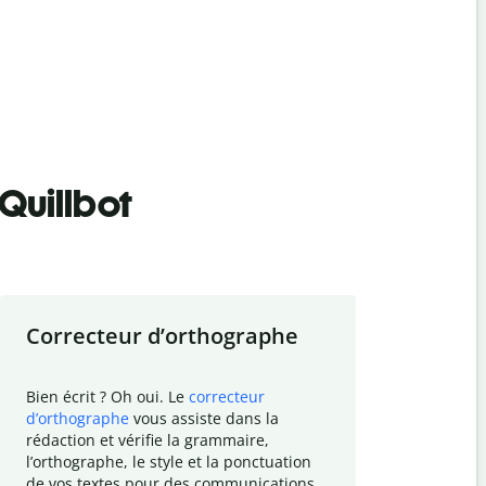
Quillbot
Correcteur d
’
orthographe
Résumer
Bien écrit ? Oh oui. Le
correcteur
Besoin de r
d
’
orthographe
vous assiste dans la
simplifier v
rédaction et vérifie la grammaire,
vos travaux
l
’
orthographe, le style et la ponctuation
résumé de t
de vos textes pour des communications
tâche et vo