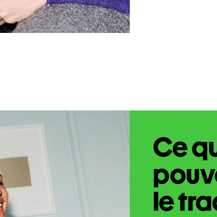
Ce q
pouve
le tr