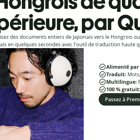
Hongrois de qua
périeure, par Qu
isez des documents entiers de Japonais vers le Hongrois o
ais en quelques secondes avec l'outil de traduction haute qu
Alimenté par 
Traduit:
Mots
Multilingue:
100 % gratuit
Passez à Pre