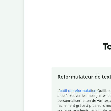
To
Slide 1 of 7
Reformulateur de tex
L
’
outil de reformulation
Quillbot
aide à trouver les mots justes et
personnaliser le ton de vos text
facilement grâce à plusieurs mo
soutenu, académique, simple, e