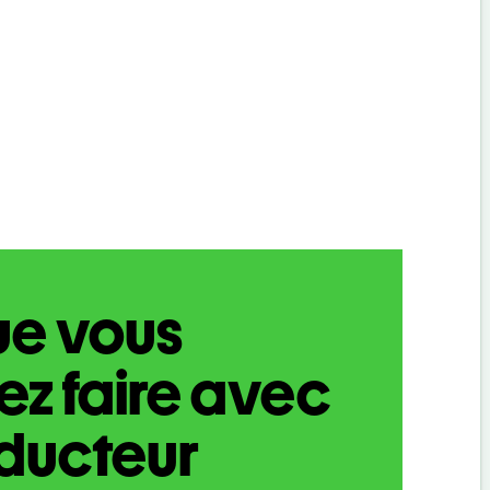
ue vous
z faire avec
aducteur