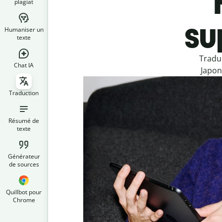
plagiat
su
Humaniser un
texte
Tradu
Chat IA
Japon
Traduction
Résumé de
texte
Générateur
de sources
Quillbot pour
Chrome