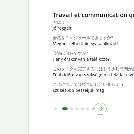
Slide 1 of 6
Travail et communication q
おはよう
Jó reggelt
会議をスケジュールできますか?
Megbeszélhetünk egy találkozót?
会議は何時ですか?
Hány órakor van a találkozó?
このタスクを完了するにはもう少し時間が
Több időre van szükségem a feladat elv
これについては後で話し合いましょう
Ezt később beszéljük meg