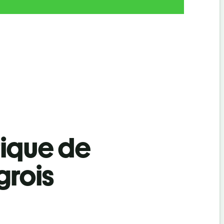
tique de
grois