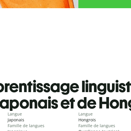
rentissage linguis
Japonais et de Hon
Langue
Langue
Japonais
Hongrois
Famille de langues
Famille de langues