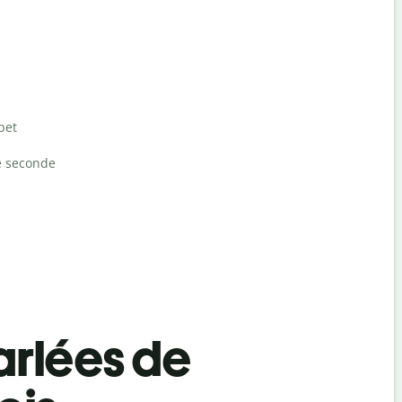
bet
e seconde
rlées de