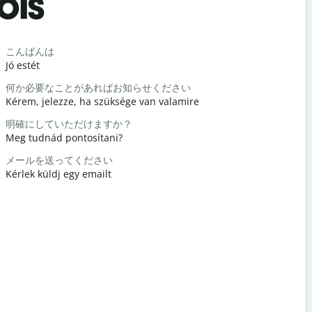
ois
Salutat
こんばんは
こんにちは 
Jó estét
Hello / Szi
何か必要なことがあればお知らせください
元気ですか
Kérem, jelezze, ha szüksége van valamire
Hogy vagy
明確にしていただけますか？
どういたし
Meg tudnád pontosítani?
Szívesen
メールを送ってください
すみません
Kérlek küldj egy emailt
Elnézést /
最寄りのホ
Hol van a 