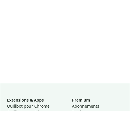
Extensions & Apps
Premium
Quillbot pour Chrome
Abonnements
Quillbot pour Edge
Tarifs
Quillbot pour Safari
Pour les entreprises
Quillbot pour Android
Affiliation