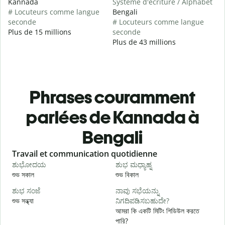
Kannada
Système d'écriture / Alphabet
# Locuteurs comme langue
Bengali
seconde
# Locuteurs comme langue
Plus de 15 millions
seconde
Plus de 43 millions
Phrases couramment
parlées de Kannada à
Bengali
Slide 1 of 6
Travail et communication quotidienne
S
ಶುಭೋದಯ
ಶುಭ ಮಧ್ಯಾಹ್ನ
শুভ সকাল
শুভ বিকাল
হ
ಶುಭ ಸಂಜೆ
ನಾವು ಸಭೆಯನ್ನು
ನ
শুভ সন্ধ্যা
ನಿಗದಿಪಡಿಸಬಹುದೇ?
আ
আমরা কি একটি মিটিং শিডিউল করতে
পারি?