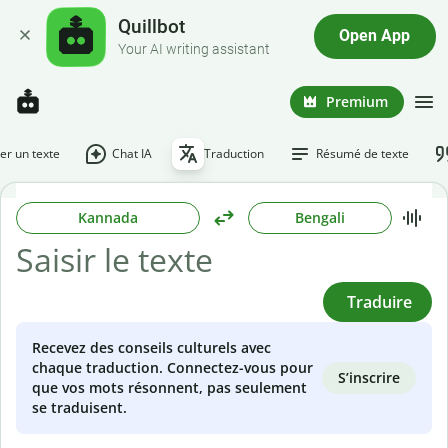
Quillbot
Open App
Your AI writing assistant
Premium
r un texte
Chat IA
Traduction
Résumé de texte
Kannada
Bengali
Traduire
Recevez des conseils culturels avec
chaque traduction. Connectez-vous pour
S’inscrire
que vos mots résonnent, pas seulement
se traduisent.