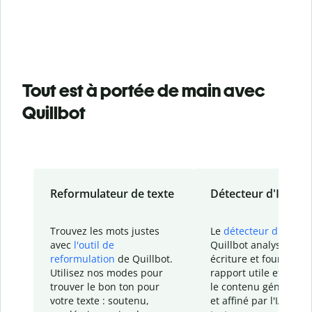
Tout est à portée de main avec
Quillbot
Reformulateur de texte
Détecteur d'IA
Trouvez les mots justes
Le
détecteur d'IA
de
avec
l'outil de
Quillbot analyse votr
reformulation
de Quillbot.
écriture et fournit un
Utilisez nos modes pour
rapport
utile et détail
trouver le bon ton pour
le contenu généré
par
votre texte : soutenu,
et affiné par l'IA dans