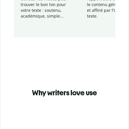
trouver le bon ton pour
le contenu généré
par
votre texte : soutenu,
et affiné par l'IA dans
académique, simple...
texte.
Why writers love use