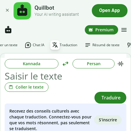
Quillbot
Open App
Your AI writing assistant
Premium
r un texte
Chat IA
Traduction
Résumé de texte
Kannada
Persan
Coller le texte
Traduire
Recevez des conseils culturels avec
chaque traduction. Connectez-vous pour
S’inscrire
que vos mots résonnent, pas seulement
se traduisent.