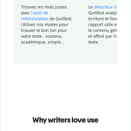
Trouvez les mots justes
Le
détecteur d'IA
de
avec
l'outil de
Quillbot analyse votr
reformulation
de Quillbot.
écriture et fournit un
Utilisez nos modes pour
rapport
utile et détail
trouver le bon ton pour
le contenu généré
par
votre texte : soutenu,
et affiné par l'IA dans
académique, simple...
texte.
Why writers love use