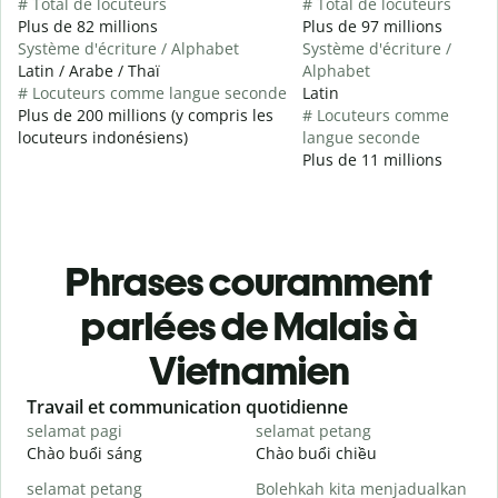
# Total de locuteurs
# Total de locuteurs
Plus de 82 millions
Plus de 97 millions
Système d'écriture / Alphabet
Système d'écriture /
Latin / Arabe / Thaï
Alphabet
# Locuteurs comme langue seconde
Latin
Plus de 200 millions (y compris les
# Locuteurs comme
locuteurs indonésiens)
langue seconde
Plus de 11 millions
Phrases couramment
parlées de Malais à
Vietnamien
Slide 1 of 6
Travail et communication quotidienne
S
selamat pagi
selamat petang
H
Chào buổi sáng
Chào buổi chiều
X
selamat petang
Bolehkah kita menjadualkan
n