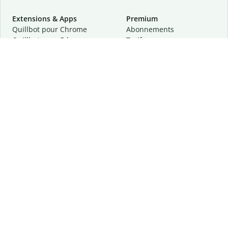
Extensions & Apps
Premium
Quillbot pour Chrome
Abonnements
Quillbot pour Edge
Tarifs
Quillbot pour Safari
Pour les entreprises
Quillbot pour Android
Affiliation
Quillbot
pour
iOS
Demander une démo
Quillbot pour Windows
Quillbot pour macOS
Quillbot pour Word
Outils
Entreprise
Outils de rédaction
À propos
Correction linguistique
Confidentialité
Citation et originalité
Carrière
Outils d'IA
Centre d'aide
Outils PDF
Contactez-nous
Outils d'image
Ressources
Autres outils
Outils PDF
Qui sommes-nous ?