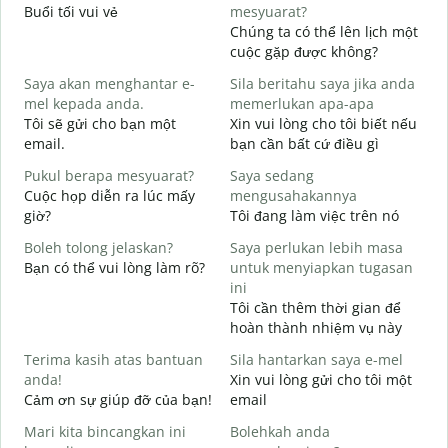
Buổi tối vui vẻ
mesyuarat?
T
Chúng ta có thể lên lịch một
S
cuộc gặp được không?
p
Saya akan menghantar e-
Sila beritahu saya jika anda
C
mel kepada anda.
memerlukan apa-apa
t
Tôi sẽ gửi cho bạn một
Xin vui lòng cho tôi biết nếu
A
email.
bạn cần bất cứ điều gì
K
Pukul berapa mesyuarat?
Saya sedang
Y
Cuộc họp diễn ra lúc mấy
mengusahakannya
C
giờ?
Tôi đang làm việc trên nó
s
Boleh tolong jelaskan?
Saya perlukan lebih masa
T
Bạn có thể vui lòng làm rõ?
untuk menyiapkan tugasan
ini
D
Tôi cần thêm thời gian để
K
hoàn thành nhiệm vụ này
Terima kasih atas bantuan
Sila hantarkan saya e-mel
anda!
Xin vui lòng gửi cho tôi một
Cảm ơn sự giúp đỡ của bạn!
email
Mari kita bincangkan ini
Bolehkah anda