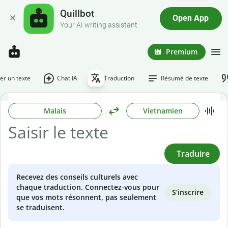
Quillbot
Open App
Your AI writing assistant
Premium
r un texte
Chat IA
Traduction
Résumé de texte
Malais
Vietnamien
Traduire
Recevez des conseils culturels avec
chaque traduction. Connectez-vous pour
S’inscrire
que vos mots résonnent, pas seulement
se traduisent.