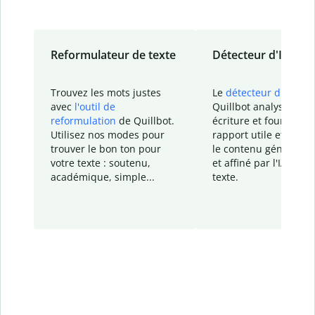
Reformulateur de texte
Détecteur d'IA
Trouvez les mots justes
Le
détecteur d'IA
de
avec
l'outil de
Quillbot analyse votr
reformulation
de Quillbot.
écriture et fournit un
Utilisez nos modes pour
rapport
utile et détail
trouver le bon ton pour
le contenu généré
par
votre texte : soutenu,
et affiné par l'IA dans
académique, simple...
texte.