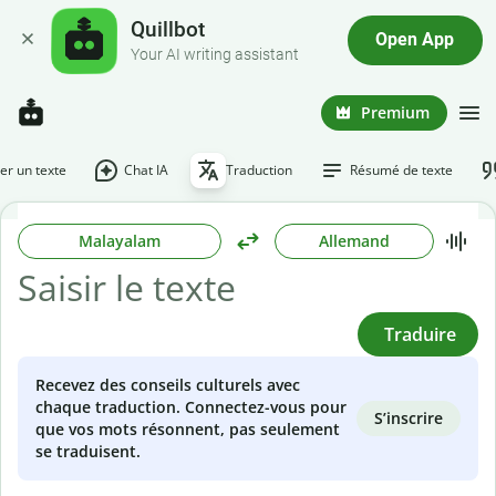
Quillbot
Open App
Your AI writing assistant
Premium
r un texte
Chat IA
Traduction
Résumé de texte
Malayalam
Allemand
Traduire
Recevez des conseils culturels avec
chaque traduction. Connectez-vous pour
S’inscrire
que vos mots résonnent, pas seulement
se traduisent.