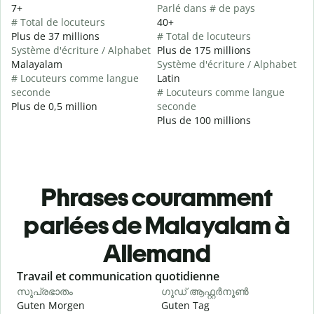
7+
Parlé dans # de pays
# Total de locuteurs
40+
Plus de 37 millions
# Total de locuteurs
Système d'écriture / Alphabet
Plus de 175 millions
Malayalam
Système d'écriture / Alphabet
# Locuteurs comme langue
Latin
seconde
# Locuteurs comme langue
Plus de 0,5 million
seconde
Plus de 100 millions
Phrases couramment
parlées de Malayalam à
Allemand
Slide 1 of 6
Travail et communication quotidienne
S
സുപ്രഭാതം
ഗുഡ് ആഫ്റ്റർനൂൺ
Guten Morgen
Guten Tag
H