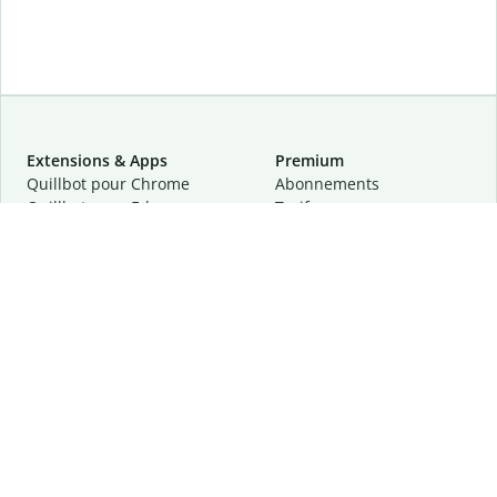
Extensions & Apps
Premium
Quillbot pour Chrome
Abonnements
Quillbot pour Edge
Tarifs
Quillbot pour Safari
Pour les entreprises
Quillbot pour Android
Affiliation
Quillbot
pour
iOS
Demander une démo
Quillbot pour Windows
Quillbot pour macOS
Quillbot pour Word
Outils
Entreprise
Outils de rédaction
À propos
Correction linguistique
Confidentialité
Citation et originalité
Carrière
Outils d'IA
Centre d'aide
Outils PDF
Contactez-nous