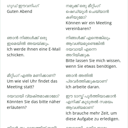
ഗുഡ് ഈവനിംഗ്
നമുക്ക് ഒരു മീറ്റിംഗ്
എ
Guten Abend
ഷെഡ്യൂൾ ചെയ്യാൻ
I
കഴിയുമോ?
Können wir ein Meeting
vereinbaren?
G
ഞാൻ നിങ്ങൾക്ക് ഒരു
നിങ്ങൾക്ക് എന്തെങ്കിലും
ഇമെയിൽ അയയ്ക്കും.
ആവശ്യമുണ്ടെങ്കിൽ
ന
Ich werde Ihnen eine E-Mail
ദയവായി എന്നെ
G
schicken.
അറിയിക്കുക
Bitte lassen Sie mich wissen,
wenn Sie etwas benötigen.
J
മീറ്റിംഗ് എത്ര മണിക്കാണ്?
ഞാൻ അതിൽ
വ
Um wie viel Uhr findet das
പ്രവർത്തിക്കുകയാണ്
A
Meeting statt?
Ich arbeite daran.
ദയവായി വ്യക്തമാക്കാമോ?
ഈ ടാസ്ക് പൂർത്തിയാക്കാൻ
Könnten Sie das bitte näher
എനിക്ക് കൂടുതൽ സമയം
erläutern?
ആവശ്യമാണ്
ഹ
Ich brauche mehr Zeit, um
W
diese Aufgabe zu erledigen.
നിന്റെ സഹായത്തിന് നന്ദി!
ദയവായി എനിക്കൊരു