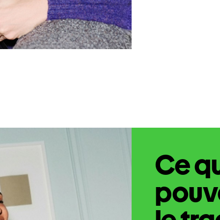
Ce q
pouve
le tr