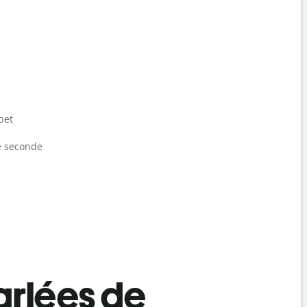
bet
e seconde
rlées de