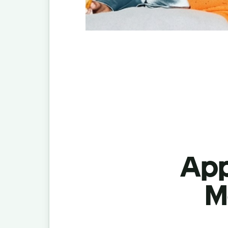
App
M