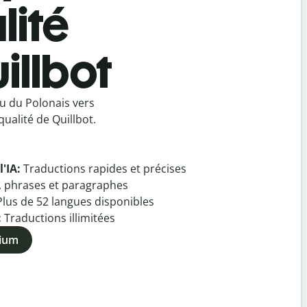
lité
illbot
u du Polonais vers
ualité de Quillbot.
l'IA:
Traductions rapides et précises
, phrases et paragraphes
Plus de
52
langues disponibles
:
Traductions illimitées
mium