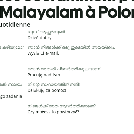
Malayalam à Polo
uotidienne
ഗുഡ് ആഫ്റ്റർനൂൺ
Dzień dobry
ാൻ കഴിയുമോ?
ഞാൻ നിങ്ങൾക്ക് ഒരു ഇമെയിൽ അയയ്ക്കും.
Wyślę Ci e-mail.
ഞാൻ അതിൽ പ്രവർത്തിക്കുകയാണ്
Pracuję nad tym
ൂടുതൽ സമയം
നിന്റെ സഹായത്തിന് നന്ദി!
Dziękuję za pomoc!
ego zadania
നിങ്ങൾക്ക് അത് ആവർത്തിക്കാമോ?
Czy możesz to powtórzyć?