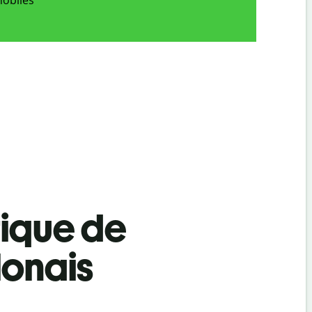
tique de
lonais