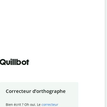
Quillbot
Correcteur d
’
orthographe
Résumer
Bien écrit ? Oh oui. Le
correcteur
Besoin de r