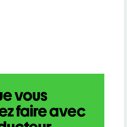
ue vous
z faire avec
aducteur