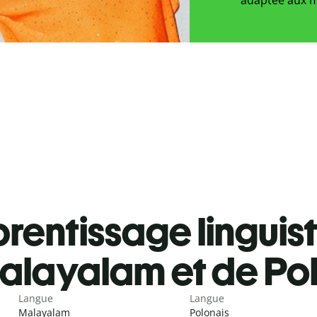
rentissage linguis
alayalam et de Po
Langue
Langue
Malayalam
Polonais