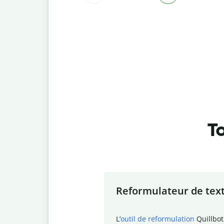
To
Slide 1 of 7
Reformulateur de tex
L
’
outil de reformulation
Quillbot