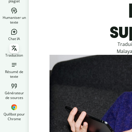
plagiat
Humaniser un
su
texte
Chat IA
Tradui
Malaya
Traduction
Résumé de
texte
Générateur
de sources
Quillbot pour
Chrome