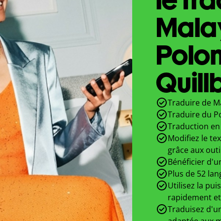
Mala
Polon
Quill
Traduire de M
Traduire du P
Traduction en 
Modifiez le te
grâce aux outi
Bénéficier d'u
Plus de 52 lan
Utilisez la pui
rapidement et
Traduisez d'un
adaptée aux m