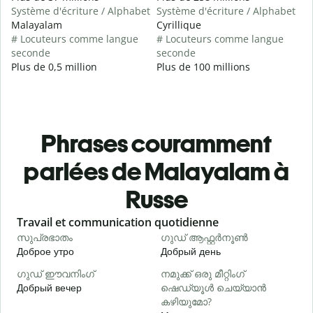
Système d'écriture / Alphabet
Système d'écriture / Alphabet
Malayalam
Cyrillique
# Locuteurs comme langue
# Locuteurs comme langue
seconde
seconde
Plus de 0,5 million
Plus de 100 millions
Phrases couramment
parlées de Malayalam à
Russe
Slide 1 of 6
Travail et communication quotidienne
S
സുപ്രഭാതം
ഗുഡ് ആഫ്റ്റർനൂൺ
Доброе утро
Добрый день
П
ഗുഡ് ഈവനിംഗ്
നമുക്ക് ഒരു മീറ്റിംഗ്
എ
Добрый вечер
ഷെഡ്യൂൾ ചെയ്യാൻ
М
കഴിയുമോ?