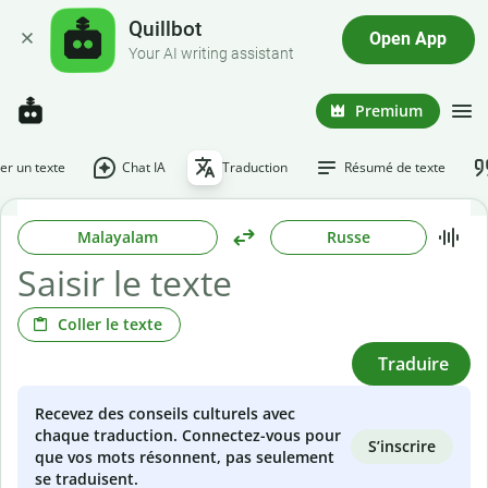
Quillbot
Open App
Your AI writing assistant
Premium
r un texte
Chat IA
Traduction
Résumé de texte
Malayalam
Russe
Coller le texte
Traduire
Recevez des conseils culturels avec
chaque traduction. Connectez-vous pour
S’inscrire
que vos mots résonnent, pas seulement
se traduisent.