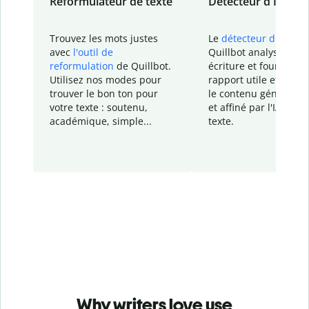
Reformulateur de texte
Détecteur d'IA
Trouvez les mots justes
Le
détecteur d'IA
de
avec
l'outil de
Quillbot analyse votr
reformulation
de Quillbot.
écriture et fournit un
Utilisez nos modes pour
rapport
utile et détail
trouver le bon ton pour
le contenu généré
par
votre texte : soutenu,
et affiné par l'IA dans
académique, simple...
texte.
Why writers love use