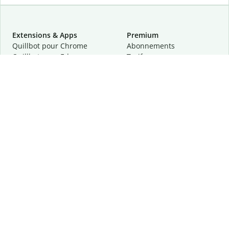
Extensions & Apps
Premium
Quillbot pour Chrome
Abonnements
Quillbot pour Edge
Tarifs
Quillbot pour Safari
Pour les entreprises
Quillbot pour Android
Affiliation
Quillbot
pour
iOS
Demander une démo
Quillbot pour Windows
Quillbot pour macOS
Quillbot pour Word
Outils
Entreprise
Outils de rédaction
À propos
Correction linguistique
Confidentialité
Citation et originalité
Carrière
Outils d'IA
Centre d'aide
Outils PDF
Contactez-nous
Outils d'image
Ressources
Autres outils
Outils PDF