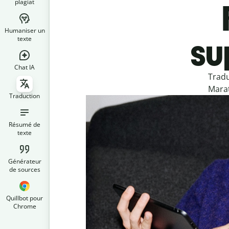
plagiat
Humaniser un
su
texte
Chat IA
Tradu
Marat
Traduction
Résumé de
texte
Générateur
de sources
Quillbot pour
Chrome