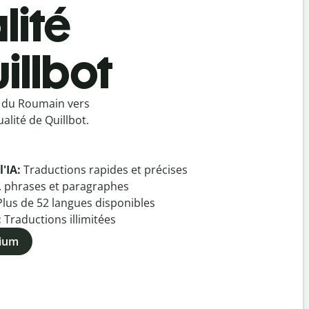
lité
illbot
u du Roumain vers
alité de Quillbot.
l'IA:
Traductions rapides et précises
, phrases et paragraphes
Plus de
52
langues disponibles
:
Traductions illimitées
mium