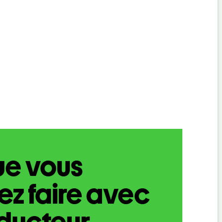
ue vous
z faire avec
aducteur