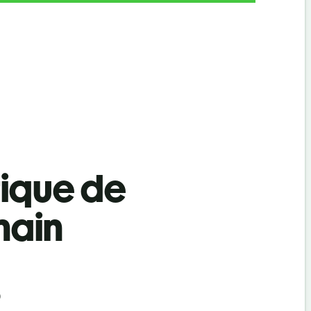
tique de
main
)