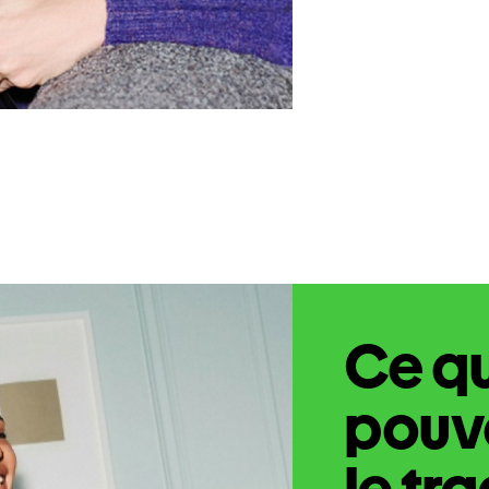
Ce q
pouve
le tr