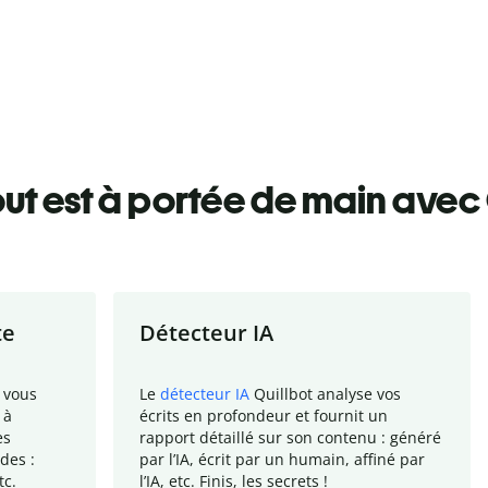
ut est à portée de main avec 
te
Détecteur IA
 vous
Le
détecteur IA
Quillbot analyse vos
 à
écrits en profondeur et fournit un
es
rapport
détaillé sur son contenu : généré
des :
par l
’
IA, écrit par un humain, affiné par
tc.
l
’
IA, etc. Finis, les secrets !