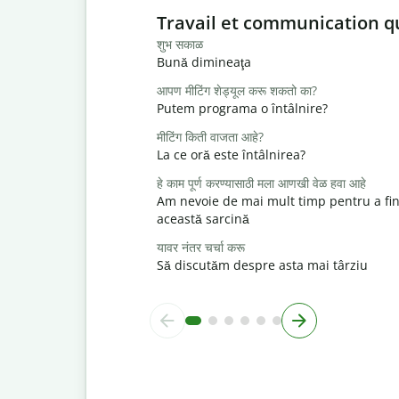
Slide 1 of 6
Travail et communication q
शुभ सकाळ
Bună dimineaţa
आपण मीटिंग शेड्यूल करू शकतो का?
Putem programa o întâlnire?
मीटिंग किती वाजता आहे?
La ce oră este întâlnirea?
हे काम पूर्ण करण्यासाठी मला आणखी वेळ हवा आहे
Am nevoie de mai mult timp pentru a fin
această sarcină
यावर नंतर चर्चा करू
Să discutăm despre asta mai târziu