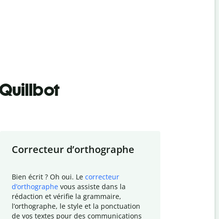
Quillbot
Correcteur d
’
orthographe
Résumer
Bien écrit ? Oh oui. Le
correcteur
Besoin de r
d
’
orthographe
vous assiste dans la
simplifier v
rédaction et vérifie la grammaire,
vos travaux
l
’
orthographe, le style et la ponctuation
résumé de t
de vos textes pour des communications
tâche et vo