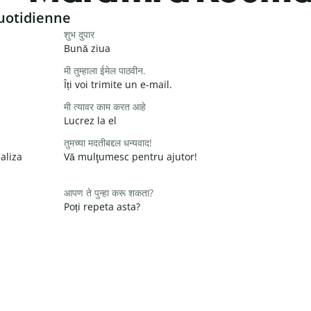
uotidienne
शुभ दुपार
Bună ziua
मी तुम्हाला ईमेल पाठवीन.
Îți voi trimite un e-mail.
मी त्यावर काम करत आहे
Lucrez la el
तुमच्या मदतीबद्दल धन्यवाद!
aliza
Vă mulţumesc pentru ajutor!
आपण ते पुन्हा करू शकता?
Poți repeta asta?