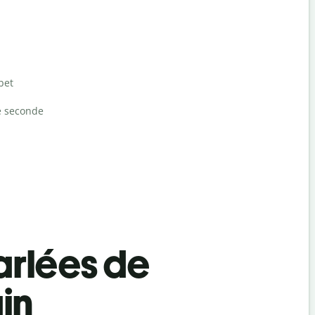
bet
e seconde
rlées de
in