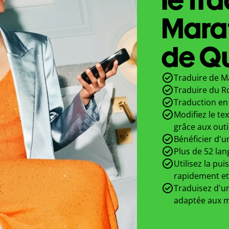
Mara
de Qu
Traduire de M
Traduire du R
Traduction en 
Modifiez le te
grâce aux outi
Bénéficier d'u
Plus de 52 lan
Utilisez la pui
rapidement et
Traduisez d'un
adaptée aux m