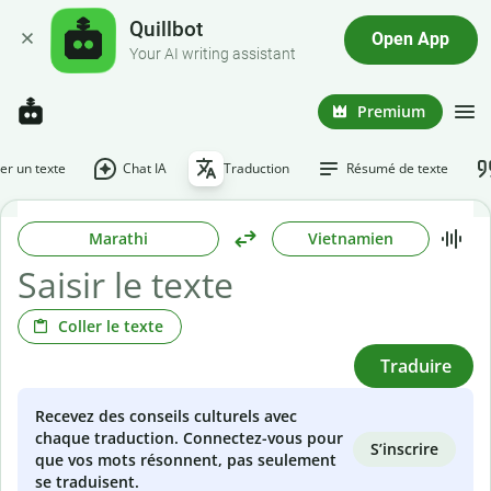
Quillbot
Open App
Your AI writing assistant
Premium
r un texte
Chat IA
Traduction
Résumé de texte
Marathi
Vietnamien
Coller le texte
Traduire
Recevez des conseils culturels avec
chaque traduction. Connectez-vous pour
S’inscrire
que vos mots résonnent, pas seulement
se traduisent.