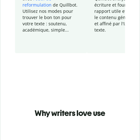
reformulation
de Quillbot.
écriture et fournit un
Utilisez nos modes pour
rapport
utile et détail
trouver le bon ton pour
le contenu généré
par
votre texte : soutenu,
et affiné par l'IA dans
académique, simple...
texte.
Why writers love use