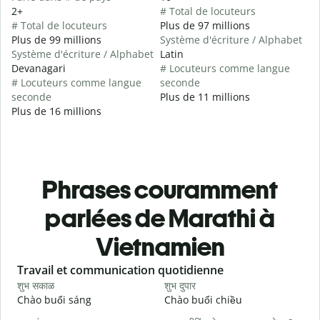
2+
# Total de locuteurs
# Total de locuteurs
Plus de 97 millions
Plus de 99 millions
Système d'écriture / Alphabet
Système d'écriture / Alphabet
Latin
Devanagari
# Locuteurs comme langue
# Locuteurs comme langue
seconde
seconde
Plus de 11 millions
Plus de 16 millions
Phrases couramment
parlées de Marathi à
Vietnamien
Slide 1 of 6
Travail et communication quotidienne
S
शुभ सकाळ
शुभ दुपार
न
Chào buổi sáng
Chào buổi chiều
X