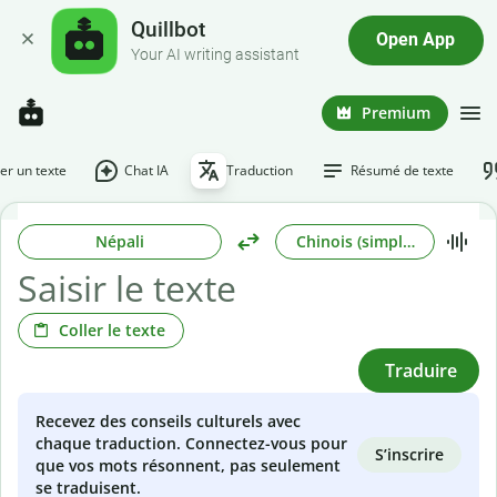
Quillbot
Open App
Your AI writing assistant
Premium
r un texte
Chat IA
Traduction
Résumé de texte
Népali
Chinois (simplifié)
Coller le texte
Traduire
Recevez des conseils culturels avec
chaque traduction. Connectez-vous pour
S’inscrire
que vos mots résonnent, pas seulement
se traduisent.