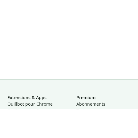
Extensions & Apps
Premium
Quillbot pour Chrome
Abonnements
Quillbot pour Edge
Tarifs
Quillbot pour Safari
Pour les entreprises
Quillbot pour Android
Affiliation
Quillbot
pour
iOS
Demander une démo
Quillbot pour Windows