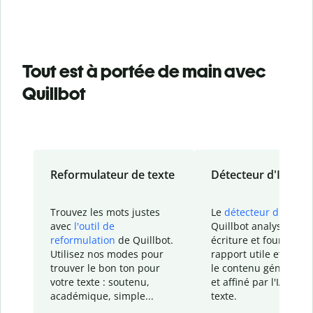
Tout est à portée de main avec
Quillbot
Reformulateur de texte
Détecteur d'IA
Trouvez les mots justes
Le
détecteur d'IA
de
avec
l'outil de
Quillbot analyse votr
reformulation
de Quillbot.
écriture et fournit un
Utilisez nos modes pour
rapport
utile et détail
trouver le bon ton pour
le contenu généré
par
votre texte : soutenu,
et affiné par l'IA dans
académique, simple...
texte.