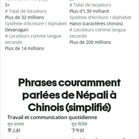
5+
# Total de locuteurs
# Total de locuteurs
Plus d’1,39 milliard
Plus de 32 millions
Système d'écriture / Alphabet
Système d'écriture / Alphabet
Hanzi (caractères chinois)
Devanagari
# Locuteurs comme langue
# Locuteurs comme langue
seconde
seconde
Plus de 200 millions
Plus de 14 millions
Phrases couramment
parlées de Népali à
Chinois (simplifié)
Slide 1 of 6
Travail et communication quotidienne
S
शुभ प्रभात
शुभ दिउँसो
न
早上好
下午好