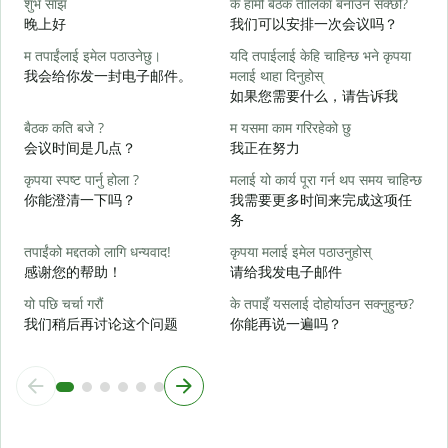
शुभ साँझ
के हामी बैठक तालिका बनाउन सक्छौं?
म
晚上好
我们可以安排一次会议吗？
म तपाईंलाई इमेल पठाउनेछु।
यदि तपाईलाई केहि चाहिन्छ भने कृपया
श
我会给你发一封电子邮件。
मलाई थाहा दिनुहोस्
如果您需要什么，请告诉我
त
बैठक कति बजे ?
म यसमा काम गरिरहेको छु
会议时间是几点？
我正在努力
ह
कृपया स्पष्ट पार्नु होला ?
मलाई यो कार्य पूरा गर्न थप समय चाहिन्छ
你能澄清一下吗？
我需要更多时间来完成这项任
अ
务
तपाईंको मद्दतको लागि धन्यवाद!
कृपया मलाई इमेल पठाउनुहोस्
स
感谢您的帮助！
请给我发电子邮件
यो पछि चर्चा गरौं
के तपाइँ यसलाई दोहोर्याउन सक्नुहुन्छ?
我们稍后再讨论这个问题
你能再说一遍吗？