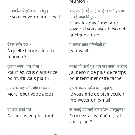
réunion ?
J
म तपाईंलाई इमेल पठाउनेछु।
यदि तपाईलाई केहि चाहिन्छ भने कृपया
श
Je vous enverrai un e-mail.
मलाई थाहा दिनुहोस्
B
N’hésitez pas à me faire
त
savoir si vous avez besoin de
V
quelque chose.
ह
बैठक कति बजे ?
म यसमा काम गरिरहेको छु
O
À quelle heure a lieu la
J’y travaille.
réunion ?
अ
A
कृपया स्पष्ट पार्नु होला ?
मलाई यो कार्य पूरा गर्न थप समय चाहिन्छ
Pourriez-vous clarifier ce
J’ai besoin de plus de temps
स
point, s’il vous plaît ?
pour terminer cette tâche.
O
?
तपाईंको मद्दतको लागि धन्यवाद!
कृपया मलाई इमेल पठाउनुहोस्
Merci pour votre aide !
Je vous prie de bien vouloir
m’envoyer un e-mail.
यो पछि चर्चा गरौं
के तपाइँ यसलाई दोहोर्याउन सक्नुहुन्छ?
Discutons-en plus tard.
Pourriez-vous répéter, s’il
vous plaît ?