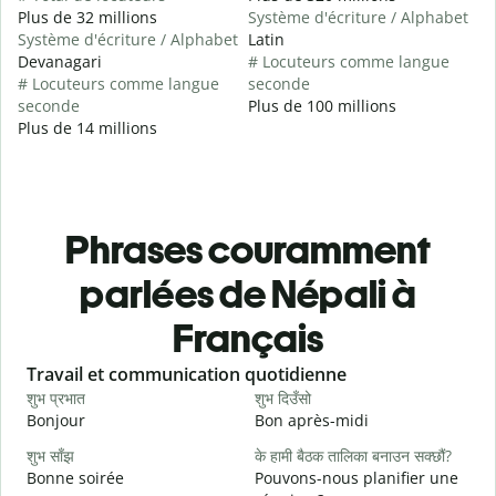
Plus de 32 millions
Système d'écriture / Alphabet
Système d'écriture / Alphabet
Latin
Devanagari
# Locuteurs comme langue
# Locuteurs comme langue
seconde
seconde
Plus de 100 millions
Plus de 14 millions
Phrases couramment
parlées de Népali à
Français
Slide 1 of 6
Travail et communication quotidienne
S
शुभ प्रभात
शुभ दिउँसो
न
Bonjour
Bon après-midi
B
शुभ साँझ
के हामी बैठक तालिका बनाउन सक्छौं?
Bonne soirée
Pouvons-nous planifier une
म