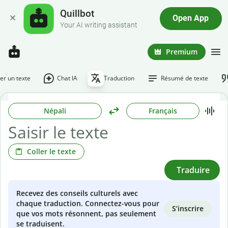
Quillbot
Open App
Your AI writing assistant
Premium
r un texte
Chat IA
Traduction
Résumé de texte
Népali
Français
Coller le texte
Traduire
Recevez des conseils culturels avec
chaque traduction. Connectez-vous pour
S’inscrire
que vos mots résonnent, pas seulement
se traduisent.