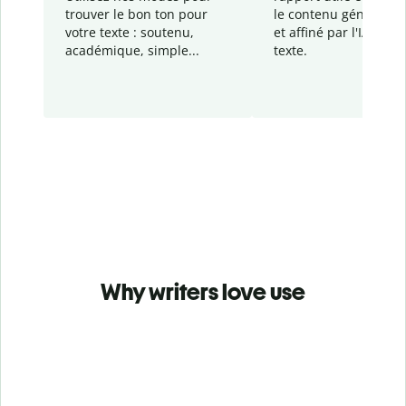
trouver le bon ton pour
le contenu généré
par
votre texte : soutenu,
et affiné par l'IA dans
académique, simple...
texte.
Why writers love use