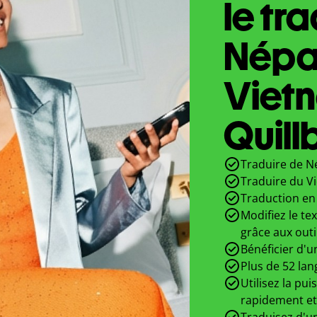
le tr
Népal
Viet
Quill
Traduire de Né
Traduire du V
Traduction en 
Modifiez le te
grâce aux outi
Bénéficier d'u
Plus de 52 lan
Utilisez la pui
rapidement et
Traduisez d'un