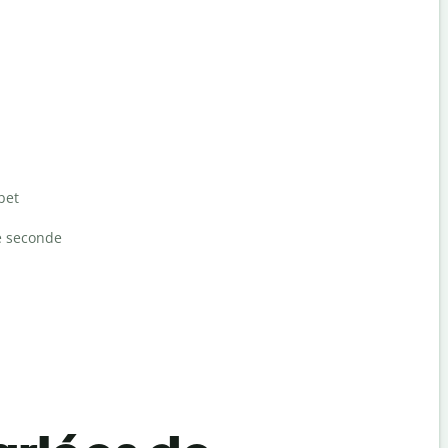
bet
e seconde