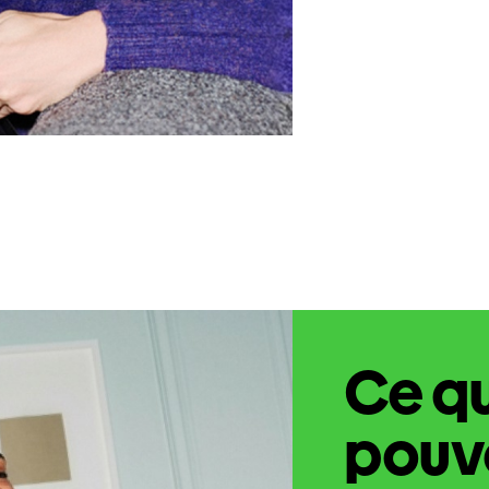
Ce q
pouve