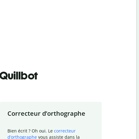
Quillbot
Correcteur d
’
orthographe
Résumer
Bien écrit ? Oh oui. Le
correcteur
Besoin de r
d
’
orthographe
vous assiste dans la
simplifier v