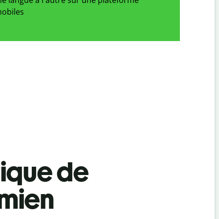
obiles
tique de
amien