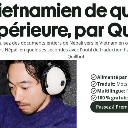
ietnamien de qu
périeure, par Qu
uisez des documents entiers de Népali vers le Vietnamien 
rs Népali en quelques secondes avec l'outil de traduction h
Quillbot.
Alimenté par 
Traduit:
Mots
Multilingue:
100 % gratuit
Passez à Pre