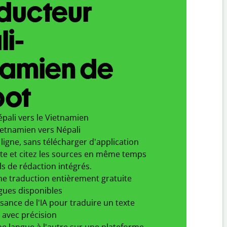
aducteur
i-
namien de
bot
pali vers le Vietnamien
ietnamien vers Népali
ligne, sans télécharger d'application
xte et citez les sources en même temps
ls de rédaction intégrés.
ne traduction entièrement gratuite
gues disponibles
ssance de l'IA pour traduire un texte
 avec précision
e langue à l'autre sur une plateforme