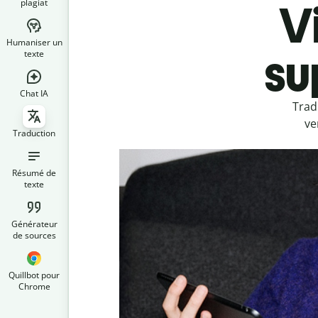
plagiat
V
Humaniser un
su
texte
Chat IA
Trad
ve
Traduction
Résumé de
texte
Générateur
de sources
Quillbot pour
Chrome