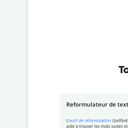
To
Slide 1 of 7
Reformulateur de tex
L
’
outil de reformulation
Quillbot
aide à trouver les mots justes et