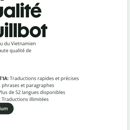
alité
illbot
ou du Vietnamien
aute qualité de
l'IA:
Traductions rapides et précises
, phrases et paragraphes
Plus de
52
langues disponibles
:
Traductions illimitées
mium