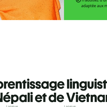
adaptée aux m
rentissage linguis
Népali et de Vietn
Langue
Langue