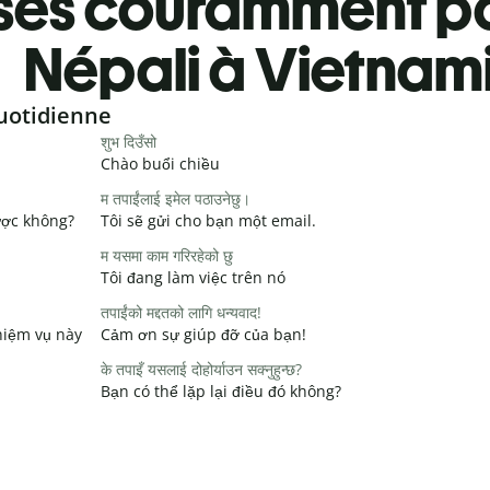
ses couramment pa
Népali à Vietnam
uotidienne
शुभ दिउँसो
Chào buổi chiều
म तपाईंलाई इमेल पठाउनेछु।
ược không?
Tôi sẽ gửi cho bạn một email.
म यसमा काम गरिरहेको छु
Tôi đang làm việc trên nó
तपाईंको मद्दतको लागि धन्यवाद!
hiệm vụ này
Cảm ơn sự giúp đỡ của bạn!
के तपाइँ यसलाई दोहोर्याउन सक्नुहुन्छ?
Bạn có thể lặp lại điều đó không?