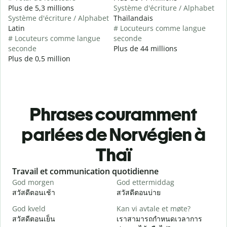
Plus de 5,3 millions
Système d'écriture / Alphabet
Système d'écriture / Alphabet
Thaïlandais
Latin
# Locuteurs comme langue
# Locuteurs comme langue
seconde
seconde
Plus de 44 millions
Plus de 0,5 million
Phrases couramment
parlées de Norvégien à
Thaï
Slide 1 of 6
Travail et communication quotidienne
S
God morgen
God ettermiddag
H
สวัสดีตอนเช้า
สวัสดีตอนบ่าย
ส
God kveld
Kan vi avtale et møte?
J
สวัสดีตอนเย็น
เราสามารถกำหนดเวลาการ
ฉ