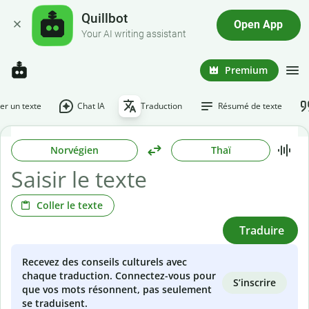
Quillbot
Open App
Your AI writing assistant
Premium
r un texte
Chat IA
Traduction
Résumé de texte
Norvégien
Thaï
Coller le texte
Traduire
Recevez des conseils culturels avec
chaque traduction. Connectez-vous pour
S’inscrire
que vos mots résonnent, pas seulement
se traduisent.