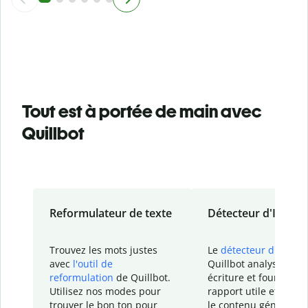
Tout est à portée de main avec
Quillbot
Reformulateur de texte
Détecteur d'IA
Trouvez les mots justes
Le
détecteur d'IA
de
avec
l'outil de
Quillbot analyse votr
reformulation
de Quillbot.
écriture et fournit un
Utilisez nos modes pour
rapport
utile et détail
trouver le bon ton pour
le contenu généré
par