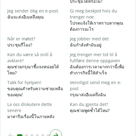
ประชุมได้หรือไม่?
G
Jeg sender deg en e-post.
Gi meg beskjed hvis du
ส
ฉันจะส่งอีเมลถึงคุณ
trenger noe
D
โปรดแจ้งให้เราทราบหากคุณ
ด
ต้องการอะไร
J
Når er møtet?
Jeg jobber med det
ใ
ประชุมกี่โมง?
ฉันกำลังทำมันอยู่
A
Kan du være så snill å
Jeg trenger mer tid til å
ล
avklare?
fullføre denne oppgaven
คุณช่วยกรุณาชี้แจงหน่อยได้
ฉันต้องการเวลามากกว่านี้เพื่อ
H
ไหม?
ทำภารกิจนี้ให้สำเร็จ
h
โ
Takk for hjelpen!
Vennligst send meg en e-
ขอบคุณสำหรับความช่วยเหลือ
post
ของคุณ!
กรุณาส่งอีเมลถึงฉัน
La oss diskutere dette
Kan du gjenta det?
senere
คุณช่วยพูดซ้ำได้ไหม?
มาหารือเรื่องนี้ในภายหลัง