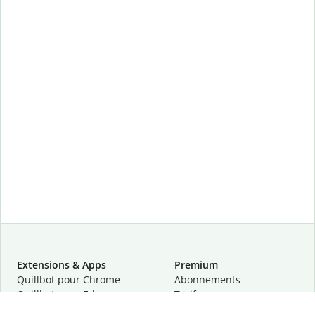
Extensions & Apps
Premium
Quillbot pour Chrome
Abonnements
Quillbot pour Edge
Tarifs
Quillbot pour Safari
Pour les entreprises