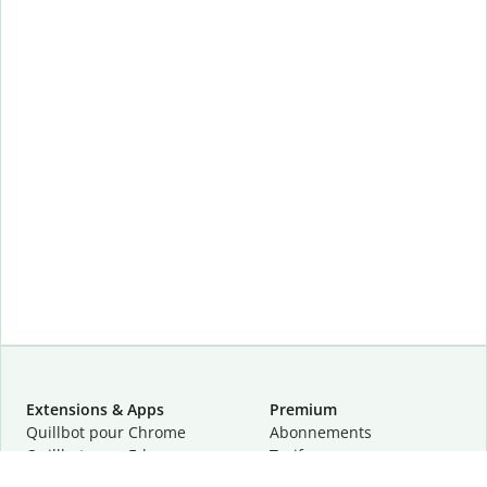
Extensions & Apps
Premium
Quillbot pour Chrome
Abonnements
Quillbot pour Edge
Tarifs
Quillbot pour Safari
Pour les entreprises