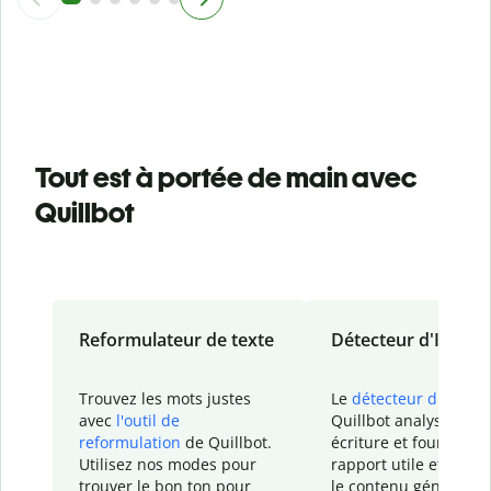
Tout est à portée de main avec
Quillbot
Reformulateur de texte
Détecteur d'IA
Trouvez les mots justes
Le
détecteur d'IA
de
avec
l'outil de
Quillbot analyse votr
reformulation
de Quillbot.
écriture et fournit un
Utilisez nos modes pour
rapport
utile et détail
trouver le bon ton pour
le contenu généré
par