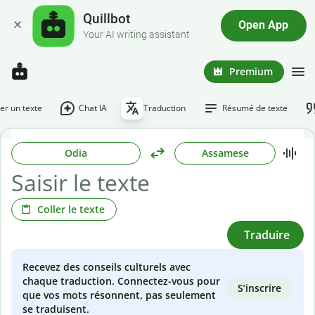
Quillbot
Open App
Your AI writing assistant
Premium
r un texte
Chat IA
Traduction
Résumé de texte
Odia
Assamese
Coller le texte
Traduire
Recevez des conseils culturels avec
chaque traduction. Connectez-vous pour
S’inscrire
que vos mots résonnent, pas seulement
se traduisent.