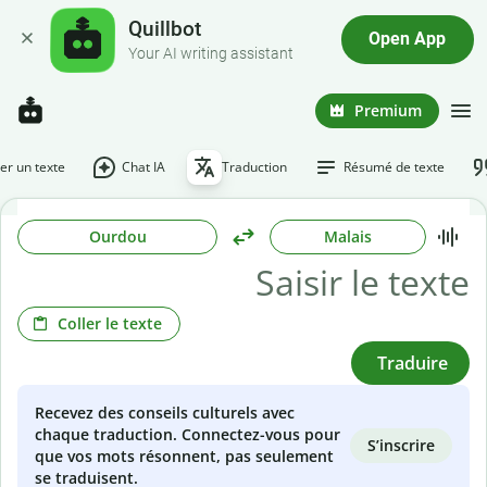
Quillbot
Open App
Your AI writing assistant
Premium
r un texte
Chat IA
Traduction
Résumé de texte
Ourdou
Malais
Coller le texte
Traduire
Recevez des conseils culturels avec
chaque traduction. Connectez-vous pour
S’inscrire
que vos mots résonnent, pas seulement
se traduisent.