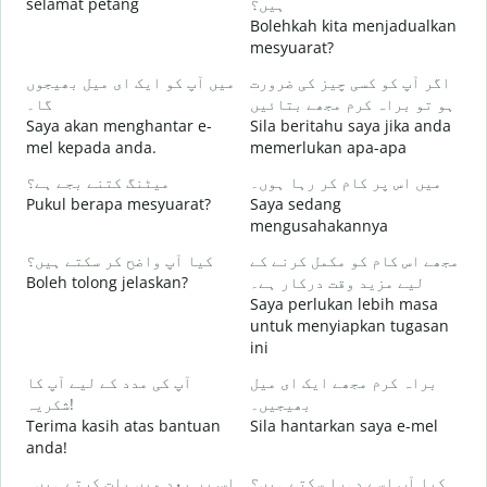
selamat petang
ہیں؟
n
Bolehkah kita menjadualkan
گ
mesyuarat?
S
میں آپ کو ایک ای میل بھیجوں
اگر آپ کو کسی چیز کی ضرورت
p
ہو تو براہ کرم مجھے بتائیں
گا۔
۔
Saya akan menghantar e-
Sila beritahu saya jika anda
A
mel kepada anda.
memerlukan apa-apa
ں
میں اس پر کام کر رہا ہوں۔
میٹنگ کتنے بجے ہے؟
Y
Pukul berapa mesyuarat?
Saya sedang
mengusahakannya
ع
مجھے اس کام کو مکمل کرنے کے
کیا آپ واضح کر سکتے ہیں؟
s
Boleh tolong jelaskan?
لیے مزید وقت درکار ہے۔
Saya perlukan lebih masa
؟
untuk menyiapkan tugasan
D
ini
براہ کرم مجھے ایک ای میل
آپ کی مدد کے لیے آپ کا
بھیجیں۔
شکریہ!
Terima kasih atas bantuan
Sila hantarkan saya e-mel
anda!
کیا آپ اسے دہرا سکتے ہیں؟
اس پر بعد میں بات کرتے ہیں۔