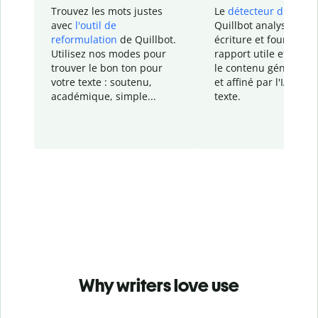
Trouvez les mots justes
Le
détecteur d'IA
de
avec
l'outil de
Quillbot analyse votr
reformulation
de Quillbot.
écriture et fournit un
Utilisez nos modes pour
rapport
utile et détail
trouver le bon ton pour
le contenu généré
par
votre texte : soutenu,
et affiné par l'IA dans
académique, simple...
texte.
Why writers love use