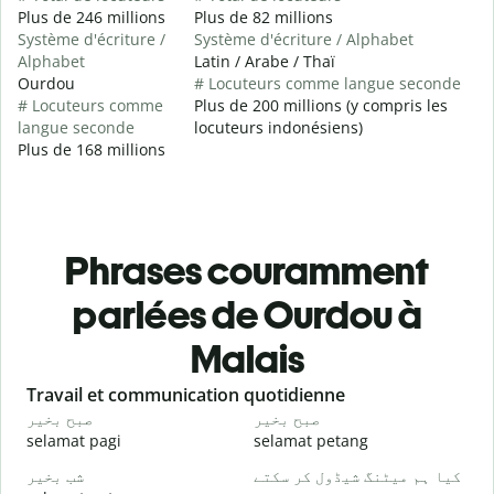
Plus de 246 millions
Plus de 82 millions
Système d'écriture /
Système d'écriture / Alphabet
Alphabet
Latin / Arabe / Thaï
Ourdou
# Locuteurs comme langue seconde
# Locuteurs comme
Plus de 200 millions (y compris les
langue seconde
locuteurs indonésiens)
Plus de 168 millions
Phrases couramment
parlées de Ourdou à
Malais
Slide 1 of 6
Travail et communication quotidienne
S
و
صبح بخیر
صبح بخیر
selamat pagi
selamat petang
H
۔
کیا ہم میٹنگ شیڈول کر سکتے
شب بخیر