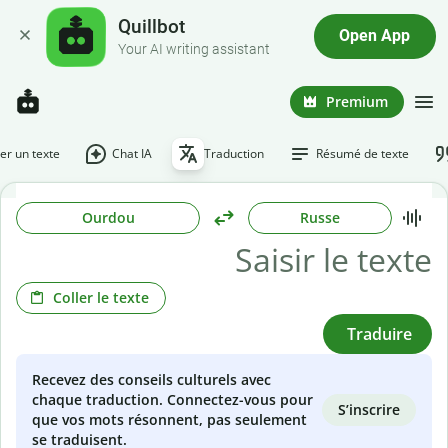
Quillbot
Open App
Your AI writing assistant
Premium
r un texte
Chat IA
Traduction
Résumé de texte
Ourdou
Russe
Coller le texte
Traduire
Recevez des conseils culturels avec
chaque traduction. Connectez-vous pour
S’inscrire
que vos mots résonnent, pas seulement
se traduisent.