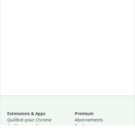
Extensions & Apps
Premium
Quillbot pour Chrome
Abonnements
Quillbot pour Edge
Tarifs
Quillbot pour Safari
Pour les entreprises