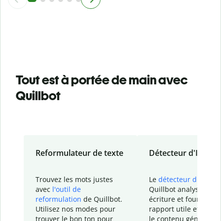
Tout est à portée de main avec
Quillbot
Reformulateur de texte
Détecteur d'IA
Trouvez les mots justes
Le
détecteur d'IA
de
avec
l'outil de
Quillbot analyse votr
reformulation
de Quillbot.
écriture et fournit un
Utilisez nos modes pour
rapport
utile et détail
trouver le bon ton pour
le contenu généré
par