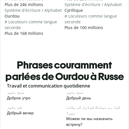
Plus de 246 millions
Système d'écriture / Alphabet
Système d'écriture / Alphabet
Cyrillique
Ourdou
# Locuteurs comme langue
# Locuteurs comme langue
seconde
seconde
Plus de 100 millions
Plus de 168 millions
Phrases couramment
parlées de Ourdou à Russe
Slide 1 of 6
Travail et communication quotidienne
S
و
صبح بخیر
صبح بخیر
Доброе утро
Добрый день
П
۔
کیا ہم میٹنگ شیڈول کر سکتے
شب بخیر
Добрый вечер
ہیں؟
М
Можем ли мы назначить
گ
встречу?
Д