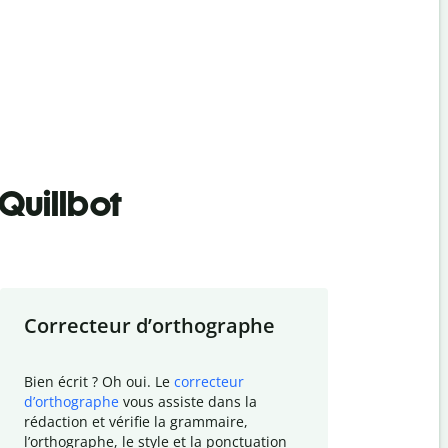
Quillbot
Correcteur d
’
orthographe
Résumer
Bien écrit ? Oh oui. Le
correcteur
Besoin de r
d
’
orthographe
vous assiste dans la
simplifier v
rédaction et vérifie la grammaire,
vos travaux
l
’
orthographe, le style et la ponctuation
résumé de t