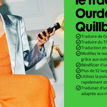
Ourd
Quill
Traduire de O
Traduire du T
Traduction en 
Modifiez le te
grâce aux outi
Bénéficier d'u
Plus de 52 lan
Utilisez la pui
rapidement et
Traduisez d'un
adaptée aux m