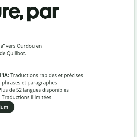
re, par
haï vers Ourdou en
de Quillbot.
l'IA:
Traductions rapides et précises
, phrases et paragraphes
Plus de
52
langues disponibles
:
Traductions illimitées
mium