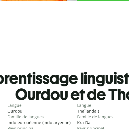
rentissage linguis
Ourdou et de Th
Langue
Langue
Ourdou
Thaïlandais
Famille de langues
Famille de langues
Indo-européenne (indo-aryenne)
Kra-Dai
Pays principal
Pays principal