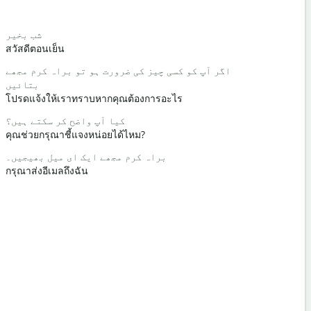
Salutat
یلو / ہیلو
شب بخیر
สวัสดีตอนเย็น
สวัสดี/สวัสด
کیسی ہو؟
اگر آپ کو کسی چیز کی ضرورت ہو تو براہ کرم مجھے
بتائیں
คุณเป็นอย่า
โปรดแจ้งให้เราทราบหากคุณต้องการอะไร
تقبال ہے۔
کیا آپ واضح کر سکتے ہیں؟
ด้วยความยิ
คุณช่วยกรุณาชี้แจงหน่อยได้ไหม?
کیجئے گا۔
براہ کرم مجھے ایک ای میل بھیجیں۔
ขอโทษ/ขอ
กรุณาส่งอีเมลถึงฉัน
 کہاں ہے؟
โรงแรมที่ใกล้