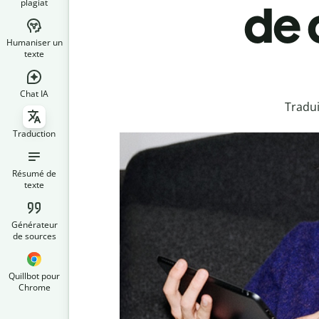
plagiat
de 
Humaniser un
texte
Chat IA
Tradui
Traduction
Résumé de
texte
Générateur
de sources
Quillbot pour
Chrome