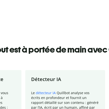
ut est à portée de main avec 
te
Détecteur IA
 vous
Le
détecteur IA
Quillbot analyse vos
 à
écrits en profondeur et fournit un
es
rapport
détaillé sur son contenu : généré
des :
par l
’
IA, écrit par un humain, affiné par