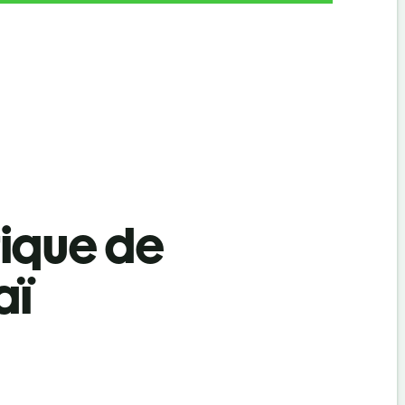
tique de
aï