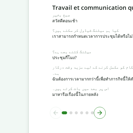
Slide 1 of 6
Travail et communication q
صبح بخیر
สวัสดีตอนเช้า
کیا ہم میٹنگ شیڈول کر سکتے ہیں؟
เราสามารถกำหนดเวลาการประชุมได้หรือไม่
میٹنگ کتنے بجے ہے؟
ประชุมกี่โมง?
کام کو مکمل کرنے کے لیے مزید وقت درکار
ہے۔
ฉันต้องการเวลามากกว่านี้เพื่อทำภารกิจนี้ให้ส
اس پر بعد میں بات کرتے ہیں۔
มาหารือเรื่องนี้ในภายหลัง