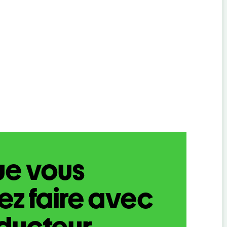
ue vous
z faire avec
aducteur