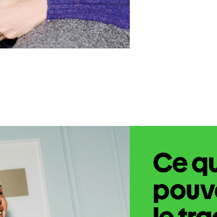
Ce q
pouve
le tr