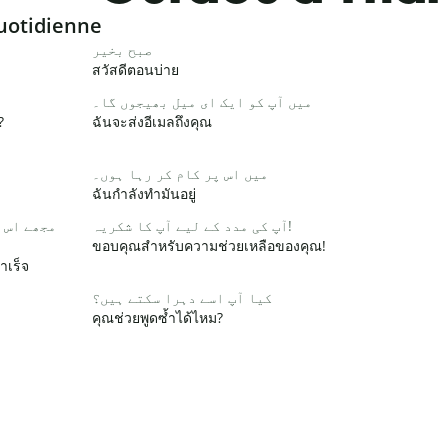
uotidienne
صبح بخیر
สวัสดีตอนบ่าย
میں آپ کو ایک ای میل بھیجوں گا۔
?
ฉันจะส่งอีเมลถึงคุณ
میں اس پر کام کر رہا ہوں۔
ฉันกำลังทำมันอยู่
آپ کی مدد کے لیے آپ کا شکریہ!
مجھے اس 
ขอบคุณสำหรับความช่วยเหลือของคุณ!
ำเร็จ
کیا آپ اسے دہرا سکتے ہیں؟
คุณช่วยพูดซ้ำได้ไหม?