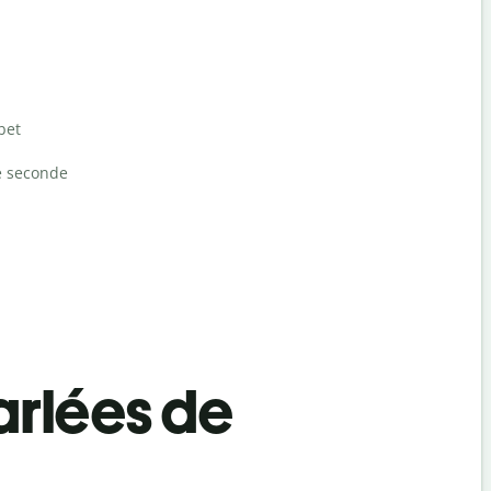
bet
e seconde
rlées de