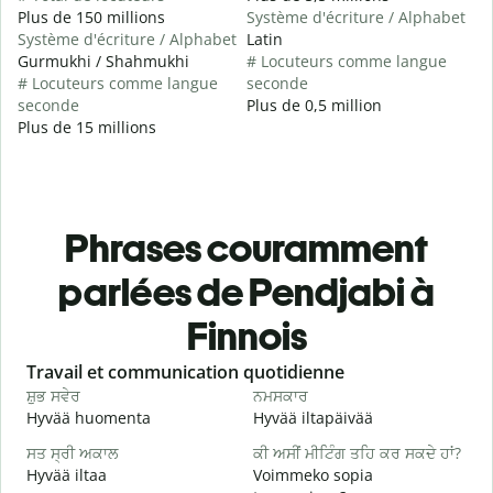
Plus de 150 millions
Système d'écriture / Alphabet
Système d'écriture / Alphabet
Latin
Gurmukhi / Shahmukhi
# Locuteurs comme langue
# Locuteurs comme langue
seconde
seconde
Plus de 0,5 million
Plus de 15 millions
Phrases couramment
parlées de Pendjabi à
Finnois
Slide 1 of 6
Travail et communication quotidienne
S
ਸ਼ੁਭ ਸਵੇਰ
ਨਮਸਕਾਰ
ਹ
Hyvää huomenta
Hyvää iltapäivää
H
ਸਤ ਸ੍ਰੀ ਅਕਾਲ
ਕੀ ਅਸੀਂ ਮੀਟਿੰਗ ਤਹਿ ਕਰ ਸਕਦੇ ਹਾਂ?
ਮ
Hyvää iltaa
Voimmeko sopia
N