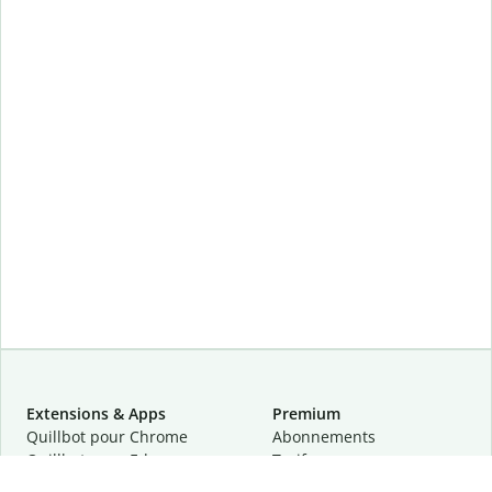
Extensions & Apps
Premium
Quillbot pour Chrome
Abonnements
Quillbot pour Edge
Tarifs
Quillbot pour Safari
Pour les entreprises