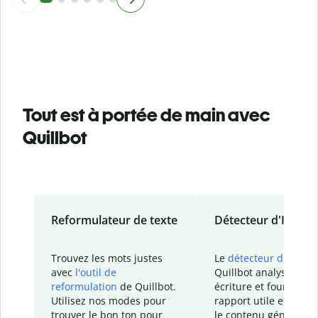
Tout est à portée de main avec
Quillbot
Reformulateur de texte
Détecteur d'IA
Trouvez les mots justes
Le
détecteur d'IA
de
avec
l'outil de
Quillbot analyse votr
reformulation
de Quillbot.
écriture et fournit un
Utilisez nos modes pour
rapport
utile et détail
trouver le bon ton pour
le contenu généré
par