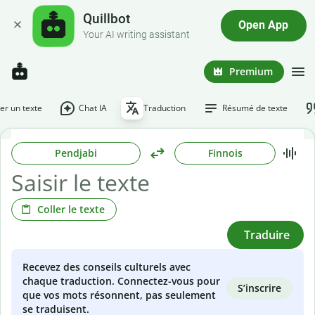
Quillbot
Open App
Your AI writing assistant
Premium
r un texte
Chat IA
Traduction
Résumé de texte
Pendjabi
Finnois
Coller le texte
Traduire
Recevez des conseils culturels avec
chaque traduction. Connectez-vous pour
S’inscrire
que vos mots résonnent, pas seulement
se traduisent.