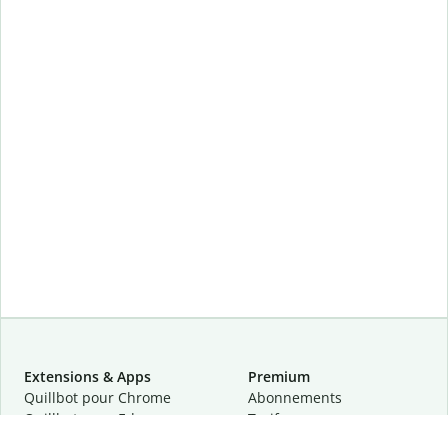
Extensions & Apps
Premium
Quillbot pour Chrome
Abonnements
Quillbot pour Edge
Tarifs
Quillbot pour Safari
Pour les entreprises