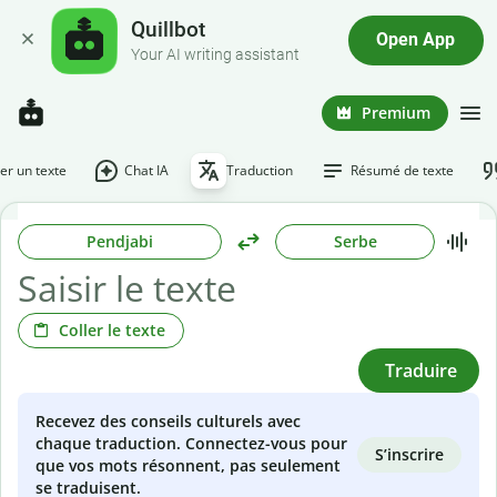
Quillbot
Open App
Your AI writing assistant
Premium
r un texte
Chat IA
Traduction
Résumé de texte
Pendjabi
Serbe
Coller le texte
Traduire
Recevez des conseils culturels avec
chaque traduction. Connectez-vous pour
S’inscrire
que vos mots résonnent, pas seulement
se traduisent.