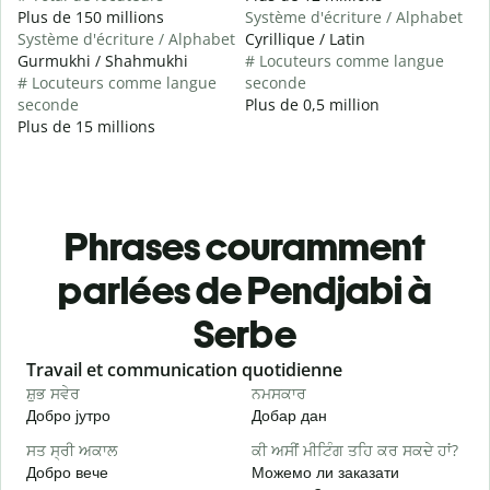
Plus de 150 millions
Système d'écriture / Alphabet
Système d'écriture / Alphabet
Cyrillique / Latin
Gurmukhi / Shahmukhi
# Locuteurs comme langue
# Locuteurs comme langue
seconde
seconde
Plus de 0,5 million
Plus de 15 millions
Phrases couramment
parlées de Pendjabi à
Serbe
Slide 1 of 6
Travail et communication quotidienne
S
ਸ਼ੁਭ ਸਵੇਰ
ਨਮਸਕਾਰ
ਹ
Добро јутро
Добар дан
З
ਸਤ ਸ੍ਰੀ ਅਕਾਲ
ਕੀ ਅਸੀਂ ਮੀਟਿੰਗ ਤਹਿ ਕਰ ਸਕਦੇ ਹਾਂ?
ਮ
Добро вече
Можемо ли заказати
З