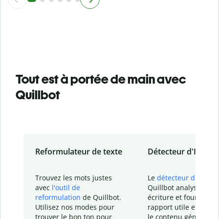
Tout est à portée de main avec
Quillbot
Reformulateur de texte
Détecteur d'IA
Trouvez les mots justes
Le
détecteur d'IA
de
avec
l'outil de
Quillbot analyse votr
reformulation
de Quillbot.
écriture et fournit un
Utilisez nos modes pour
rapport
utile et détail
trouver le bon ton pour
le contenu généré
par