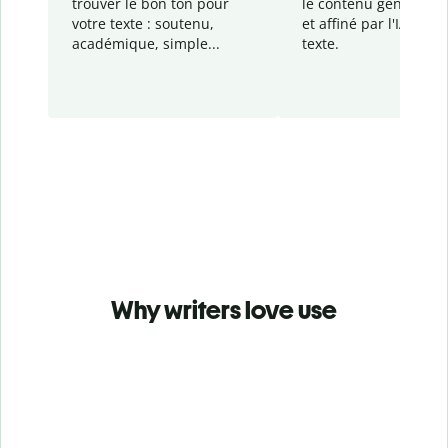
trouver le bon ton pour
le contenu généré
par
votre texte : soutenu,
et affiné par l'IA dans
académique, simple...
texte.
Why writers love use