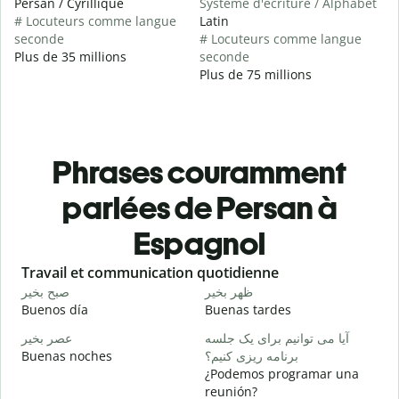
Persan / Cyrillique
Système d'écriture / Alphabet
# Locuteurs comme langue
Latin
seconde
# Locuteurs comme langue
Plus de 35 millions
seconde
Plus de 75 millions
Phrases couramment
parlées de Persan à
Espagnol
Slide 1 of 6
Travail et communication quotidienne
S
م
ظهر بخیر
صبح بخیر
Buenos día
Buenas tardes
H
ت
آیا می توانیم برای یک جلسه
عصر بخیر
Buenas noches
برنامه ریزی کنیم؟
M
¿Podemos programar una
ر
reunión?