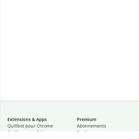
Extensions & Apps
Premium
Quillbot pour Chrome
Abonnements
Quillbot pour Edge
Tarifs
Quillbot pour Safari
Pour les entreprises