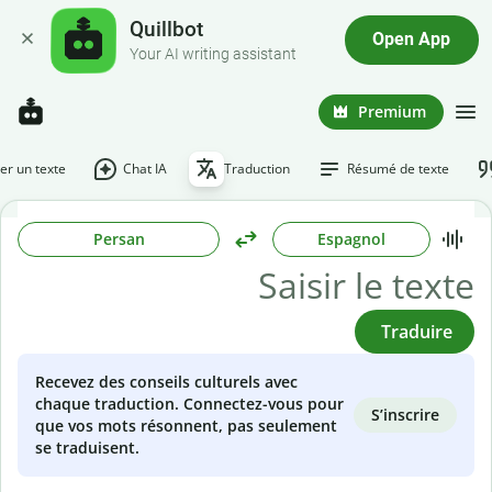
Quillbot
Open App
Your AI writing assistant
Premium
r un texte
Chat IA
Traduction
Résumé de texte
Persan
Espagnol
Traduire
Recevez des conseils culturels avec
chaque traduction. Connectez-vous pour
S’inscrire
que vos mots résonnent, pas seulement
se traduisent.