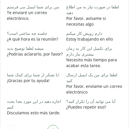
B
من برای شما ایمیل می فرستم.
لطفا در صورت نیاز به من اطلاع
n
Te enviaré un correo
دهید
د
electrónico.
Por favor, avísame si
D
necesitas algo
ر
دارم رویش کار میکنم
جلسه چه ساعتی است؟
S
¿A qué hora es la reunión?
Estoy trabajando en ello
ظ
برای تکمیل این کار به زمان
میشه لطفا توضیح بدید
A
¿Podrías aclararlo, por favor?
بیشتری نیاز دارم
Necesito más tiempo para
؟
acabar esta tarea.
¿
c
لطفا برای من یک ایمیل ارسال
با تشکر از شما برای کمک شما!
¡Gracias por tu ayuda!
کنید
Por favor, envíame un correo
electrónico
آیا می توانید آن را تکرار کنید؟
اجازه دهید در این مورد بعدا بحث
کنیم
¿Puedes repetir eso?
Discutamos esto más tarde.