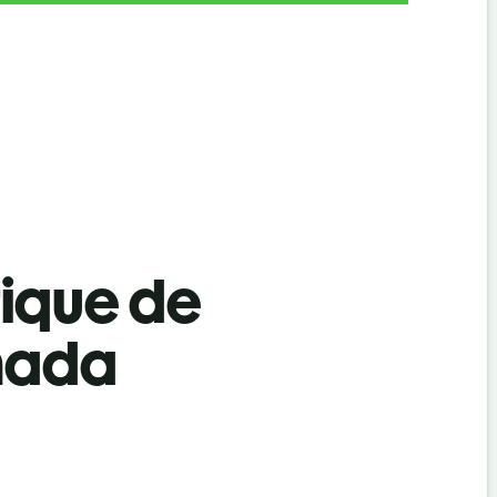
tique de
nnada