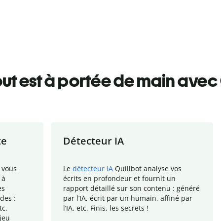
ut est à portée de main avec 
te
Détecteur IA
 vous
Le
détecteur IA
Quillbot analyse vos
 à
écrits en profondeur et fournit un
es
rapport
détaillé sur son contenu : généré
des :
par l
’
IA, écrit par un humain, affiné par
tc.
l
’
IA, etc. Finis, les secrets !
jeu