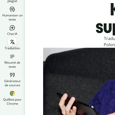
plagiat
Humaniser un
su
texte
Chat IA
Tradu
Polon
Traduction
Résumé de
texte
Générateur
de sources
Quillbot pour
Chrome