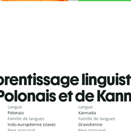
rentissage linguis
Polonais et de Ka
Langue
Langue
Polonais
Kannada
Famille de langues
Famille de langues
Indo-européenne (slave)
Dravidienne
Pays principal
Pays principal