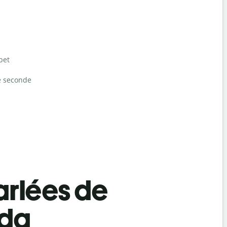
bet
e seconde
rlées de
ada