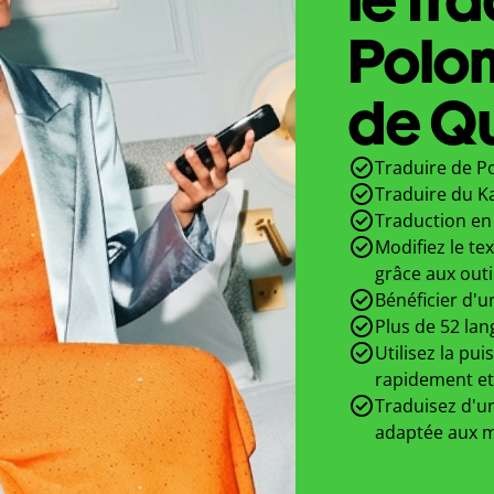
Polo
de Qu
Traduire de P
Traduire du K
Traduction en 
Modifiez le te
grâce aux outi
Bénéficier d'u
Plus de 52 lan
Utilisez la pui
rapidement et
Traduisez d'un
adaptée aux m