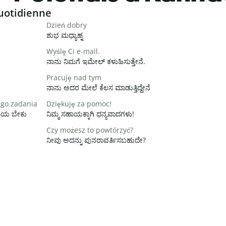
uotidienne
Dzień dobry
ಶುಭ ಮಧ್ಯಾಹ್ನ
Wyślę Ci e-mail.
ನಾನು ನಿಮಗೆ ಇಮೇಲ್ ಕಳುಹಿಸುತ್ತೇನೆ.
Pracuję nad tym
ನಾನು ಅದರ ಮೇಲೆ ಕೆಲಸ ಮಾಡುತ್ತಿದ್ದೇನೆ
ego zadania
Dziękuję za pomoc!
ಸಮಯ ಬೇಕು
ನಿಮ್ಮ ಸಹಾಯಕ್ಕಾಗಿ ಧನ್ಯವಾದಗಳು!
Czy możesz to powtórzyć?
ನೀವು ಅದನ್ನು ಪುನರಾವರ್ತಿಸಬಹುದೇ?