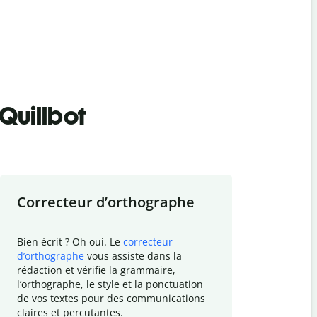
Quillbot
Correcteur d
’
orthographe
Résumer
Bien écrit ? Oh oui. Le
correcteur
Besoin de r
d
’
orthographe
vous assiste dans la
simplifier v
rédaction et vérifie la grammaire,
vos travaux
l
’
orthographe, le style et la ponctuation
résumé de t
de vos textes pour des communications
tâche et vo
claires et percutantes.
claire des 