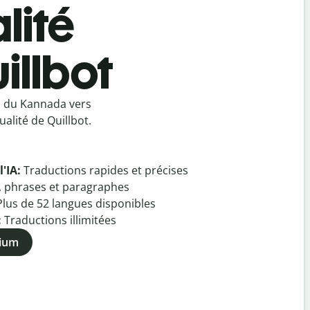
lité
illbot
u du Kannada vers
alité de Quillbot.
l'IA:
Traductions rapides et précises
, phrases et paragraphes
Plus de
52
langues disponibles
:
Traductions illimitées
mium