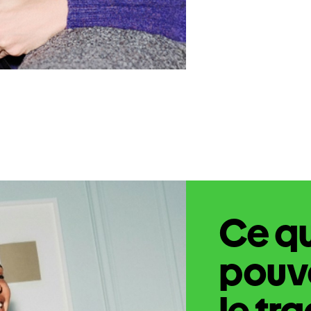
Ce q
pouve
le tr