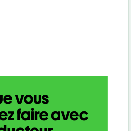
ue vous
z faire avec
aducteur