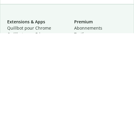
Extensions & Apps
Premium
Quillbot pour Chrome
Abonnements
Quillbot pour Edge
Tarifs
Quillbot pour Safari
Pour les entreprises
Quillbot pour Android
Affiliation
Quillbot
pour
iOS
Demander une démo
Quillbot pour Windows
Quillbot pour macOS
Quillbot pour Word
Outils
Entreprise
Outils de rédaction
À propos
Correction linguistique
Confidentialité
Citation et originalité
Carrière
Outils d'IA
Centre d'aide
Outils PDF
Contactez-nous
Outils d'image
Ressources
Autres outils
Outils PDF