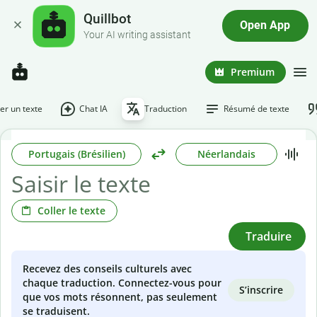
Quillbot
Open App
Your AI writing assistant
Premium
r un texte
Chat IA
Traduction
Résumé de texte
Portugais (Brésilien)
Néerlandais
Coller le texte
Traduire
Recevez des conseils culturels avec
chaque traduction. Connectez-vous pour
S’inscrire
que vos mots résonnent, pas seulement
se traduisent.