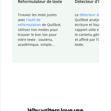
Reformulateur de texte
Détecteur d'IA
Trouvez les mots justes
Le
détecteur d'IA
de
avec
l'outil de
Quillbot analyse votr
reformulation
de Quillbot.
écriture et fournit un
Utilisez nos modes pour
rapport
utile et détail
trouver le bon ton pour
le contenu généré
par
votre texte : soutenu,
et affiné par l'IA dans
académique, simple...
texte.
Why writers love use