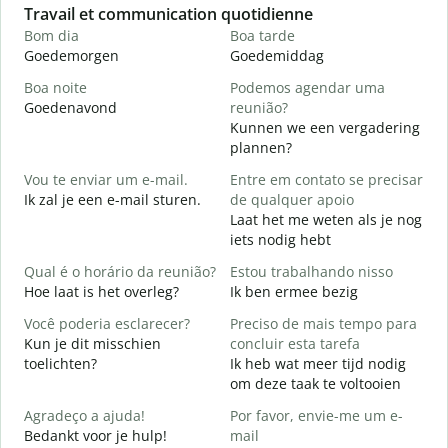
Slide 1 of 6
Travail et communication quotidienne
S
Bom dia
Boa tarde
O
Goedemorgen
Goedemiddag
H
Boa noite
Podemos agendar uma
Goedenavond
reunião?
M
Kunnen we een vergadering
B
plannen?
G
Vou te enviar um e-mail.
Entre em contato se precisar
Ik zal je een e-mail sturen.
de qualquer apoio
D
Laat het me weten als je nog
G
iets nodig hebt
S
Qual é o horário da reunião?
Estou trabalhando nisso
J
Hoe laat is het overleg?
Ik ben ermee bezig
A
Você poderia esclarecer?
Preciso de mais tempo para
T
Kun je dit misschien
concluir esta tarefa
toelichten?
Ik heb wat meer tijd nodig
O
om deze taak te voltooien
p
W
Agradeço a ajuda!
Por favor, envie-me um e-
h
Bedankt voor je hulp!
mail