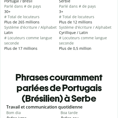
Portugal / Brésil
Serbie
Parlé dans # de pays
Parlé dans # de pays
30+
3+
# Total de locuteurs
# Total de locuteurs
Plus de 265 millions
Plus de 12 millions
Système d'écriture / Alphabet
Système d'écriture / Alphabet
Latin
Cyrillique / Latin
# Locuteurs comme langue
# Locuteurs comme langue
seconde
seconde
Plus de 17 millions
Plus de 0,5 million
Phrases couramment
parlées de Portugais
(Brésilien) à Serbe
Slide 1 of 6
Travail et communication quotidienne
S
Bom dia
Boa tarde
O
Добро јутро
Добар дан
З