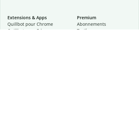
Extensions & Apps
Premium
Quillbot pour Chrome
Abonnements
Quillbot pour Edge
Tarifs
Quillbot pour Safari
Pour les entreprises
Quillbot pour Android
Affiliation
Quillbot
pour
iOS
Demander une démo
Quillbot pour Windows
Quillbot pour macOS
Quillbot pour Word
Outils
Entreprise
Outils de rédaction
À propos
Correction linguistique
Confidentialité
Citation et originalité
Carrière
Outils d'IA
Centre d'aide
Outils PDF
Contactez-nous
Outils d'image
Ressources
Autres outils
Outils PDF