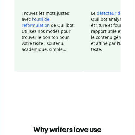
Trouvez les mots justes
Le
détecteur d'IA
de
avec
l'outil de
Quillbot analyse votr
reformulation
de Quillbot.
écriture et fournit un
Utilisez nos modes pour
rapport
utile et détail
trouver le bon ton pour
le contenu généré
par
votre texte : soutenu,
et affiné par l'IA dans
académique, simple...
texte.
Why writers love use