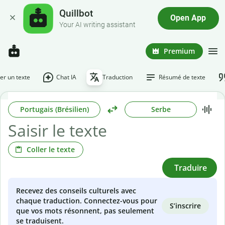
Quillbot
Open App
Your AI writing assistant
Premium
r un texte
Chat IA
Traduction
Résumé de texte
Portugais (Brésilien)
Serbe
Coller le texte
Traduire
Recevez des conseils culturels avec
chaque traduction. Connectez-vous pour
S’inscrire
que vos mots résonnent, pas seulement
se traduisent.