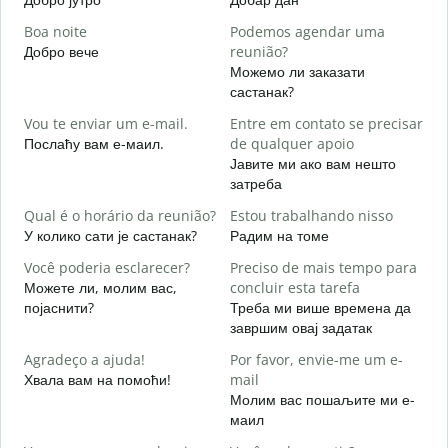
Boa noite
Podemos agendar uma
Добро вече
reunião?
З
Можемо ли заказати
B
састанак?
Д
Vou te enviar um e-mail.
Entre em contato se precisar
D
Послаћу вам е-маил.
de qualquer apoio
Н
Јавите ми ако вам нешто
затреба
S
Д
Qual é o horário da reunião?
Estou trabalhando nisso
У колико сати је састанак?
Радим на томе
A
Você poderia esclarecer?
Preciso de mais tempo para
Можете ли, молим вас,
concluir esta tarefa
појаснити?
Треба ми више времена да
O
завршим овај задатак
p
Г
Agradeço a ajuda!
Por favor, envie-me um e-
Хвала вам на помоћи!
mail
Молим вас пошаљите ми е-
маил