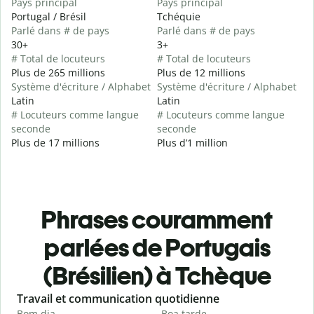
Pays principal
Pays principal
Portugal / Brésil
Tchéquie
Parlé dans # de pays
Parlé dans # de pays
30+
3+
# Total de locuteurs
# Total de locuteurs
Plus de 265 millions
Plus de 12 millions
Système d'écriture / Alphabet
Système d'écriture / Alphabet
Latin
Latin
# Locuteurs comme langue
# Locuteurs comme langue
seconde
seconde
Plus de 17 millions
Plus d’1 million
Phrases couramment
parlées de Portugais
(Brésilien) à Tchèque
Slide 1 of 6
Travail et communication quotidienne
S
Bom dia
Boa tarde
O