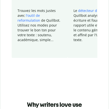
Trouvez les mots justes
Le
détecteur d'IA
de
avec
l'outil de
Quillbot analyse votr
reformulation
de Quillbot.
écriture et fournit un
Utilisez nos modes pour
rapport
utile et détail
trouver le bon ton pour
le contenu généré
par
votre texte : soutenu,
et affiné par l'IA dans
académique, simple...
texte.
Why writers love use