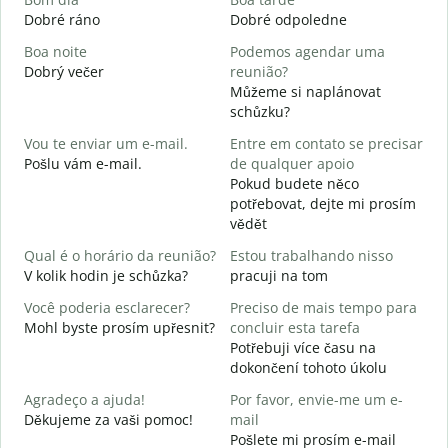
Dobré ráno
Dobré odpoledne
A
Boa noite
Podemos agendar uma
Dobrý večer
reunião?
j
Můžeme si naplánovat
B
schůzku?
D
Vou te enviar um e-mail.
Entre em contato se precisar
D
Pošlu vám e-mail.
de qualquer apoio
n
Pokud budete něco
potřebovat, dejte mi prosím
S
vědět
A
Qual é o horário da reunião?
Estou trabalhando nisso
A
V kolik hodin je schůzka?
pracuji na tom
Você poderia esclarecer?
Preciso de mais tempo para
O
Mohl byste prosím upřesnit?
concluir esta tarefa
p
Potřebuji více času na
K
dokončení tohoto úkolu
Agradeço a ajuda!
Por favor, envie-me um e-
Děkujeme za vaši pomoc!
mail
Pošlete mi prosím e-mail