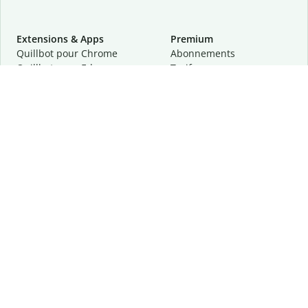
Extensions & Apps
Premium
Quillbot pour Chrome
Abonnements
Quillbot pour Edge
Tarifs
Quillbot pour Safari
Pour les entreprises
Quillbot pour Android
Affiliation
Quillbot
pour
iOS
Demander une démo
Quillbot pour Windows
Quillbot pour macOS
Quillbot pour Word
Outils
Entreprise
Outils de rédaction
À propos
Correction linguistique
Confidentialité
Citation et originalité
Carrière
Outils d'IA
Centre d'aide
Outils PDF
Contactez-nous
Outils d'image
Ressources
Autres outils
Outils PDF