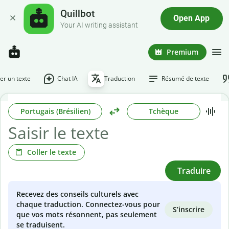
Quillbot
Open App
Your AI writing assistant
Premium
r un texte
Chat IA
Traduction
Résumé de texte
Portugais (Brésilien)
Tchèque
Coller le texte
Traduire
Recevez des conseils culturels avec
chaque traduction. Connectez-vous pour
S’inscrire
que vos mots résonnent, pas seulement
se traduisent.