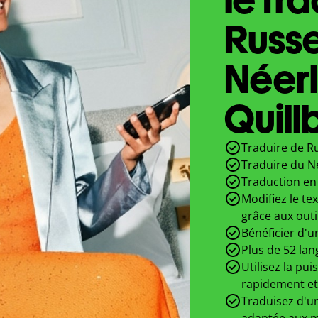
Russ
Néer
Quill
Traduire de Ru
Traduire du N
Traduction en 
Modifiez le te
grâce aux outi
Bénéficier d'u
Plus de 52 lan
Utilisez la pui
rapidement et
Traduisez d'un
adaptée aux m