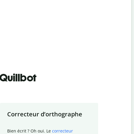
Quillbot
Correcteur d
’
orthographe
Résumer
Bien écrit ? Oh oui. Le
correcteur
Besoin de r