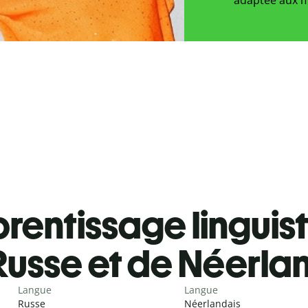
rentissage linguis
Russe et de Néerla
Langue
Langue
Russe
Néerlandais