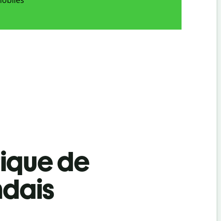
tique de
ndais