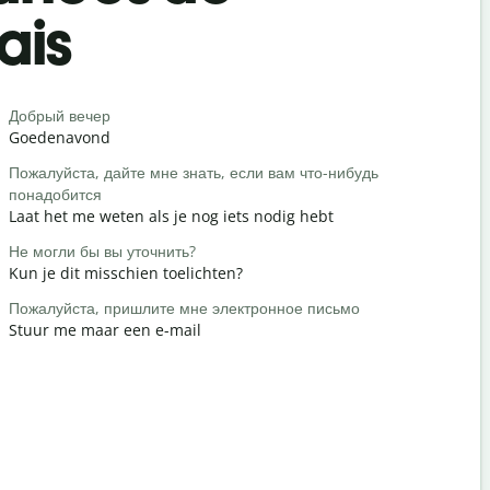
ais
Salutat
Добрый вечер
Привет / П
Goedenavond
Hallo / Hoi
Пожалуйста, дайте мне знать, если вам что-нибудь
Как вы?
понадобится
Hoe is het
Laat het me weten als je nog iets nodig hebt
Пожалуйст
Не могли бы вы уточнить?
Graag ged
Kun je dit misschien toelichten?
Извините /
Пожалуйста, пришлите мне электронное письмо
Pardon / S
Stuur me maar een e-mail
Где наход
Waar is het