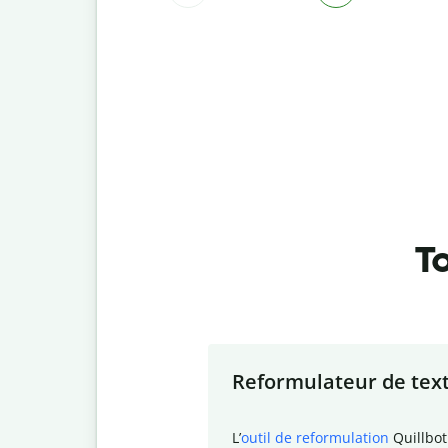
To
Slide 1 of 7
Reformulateur de tex
L
’
outil de reformulation
Quillbot