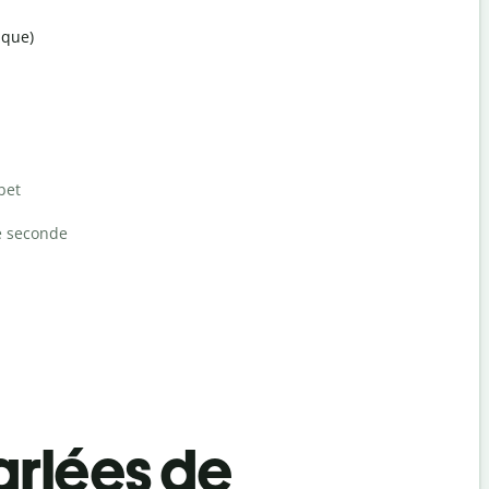
ique)
bet
e seconde
rlées de