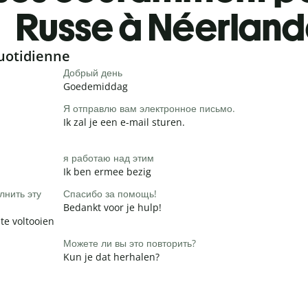
Russe à Néerland
uotidienne
Добрый день
Goedemiddag
Я отправлю вам электронное письмо.
Ik zal je een e-mail sturen.
я работаю над этим
Ik ben ermee bezig
лнить эту
Спасибо за помощь!
Bedankt voor je hulp!
te voltooien
Можете ли вы это повторить?
Kun je dat herhalen?