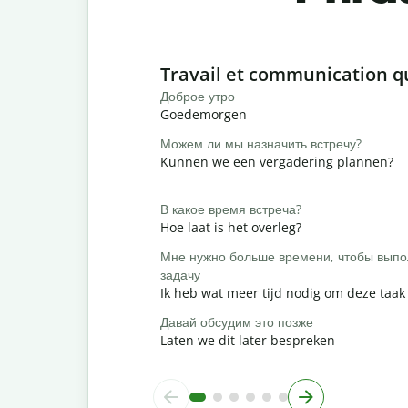
Slide 1 of 6
Travail et communication q
Доброе утро
Goedemorgen
Можем ли мы назначить встречу?
Kunnen we een vergadering plannen?
В какое время встреча?
Hoe laat is het overleg?
Мне нужно больше времени, чтобы выпо
задачу
Ik heb wat meer tijd nodig om deze taak 
Давай обсудим это позже
Laten we dit later bespreken