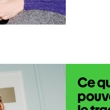
Ce q
pouve
le tr