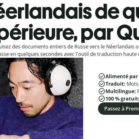
erlandais de q
périeure, par Qu
isez des documents entiers de Russe vers le Néerlandais 
usse en quelques secondes avec l'outil de traduction haute q
Alimenté par 
Traduit:
Mots
Multilingue:
100 % gratuit
Passez à Pre