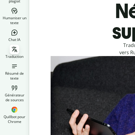
plagiat
Né
Humaniser un
su
texte
Chat IA
Tradu
vers R
Traduction
Résumé de
texte
Générateur
de sources
Quillbot pour
Chrome