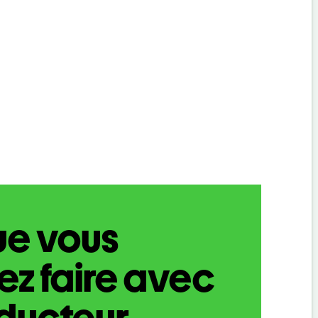
ue vous
z faire avec
aducteur