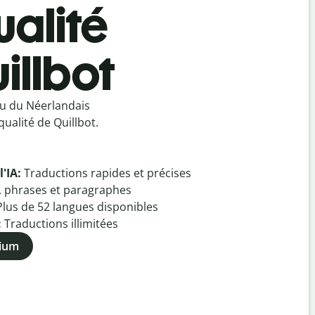
ualité
illbot
ou du Néerlandais
ualité de Quillbot.
l'IA:
Traductions rapides et précises
, phrases et paragraphes
Plus de
52
langues disponibles
:
Traductions illimitées
mium