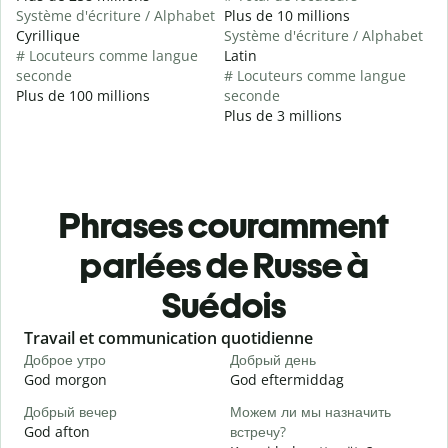
Système d'écriture / Alphabet
Plus de 10 millions
Cyrillique
Système d'écriture / Alphabet
# Locuteurs comme langue
Latin
seconde
# Locuteurs comme langue
Plus de 100 millions
seconde
Plus de 3 millions
Phrases couramment
parlées de Russe à
Suédois
Slide 1 of 6
Travail et communication quotidienne
S
Доброе утро
Добрый день
П
God morgon
God eftermiddag
H
Добрый вечер
Можем ли мы назначить
М
God afton
встречу?
J