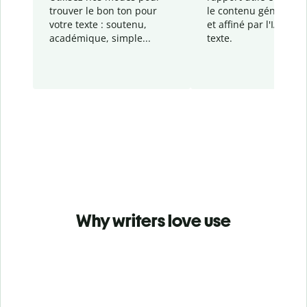
trouver le bon ton pour
le contenu généré
par
votre texte : soutenu,
et affiné par l'IA dans
académique, simple...
texte.
Why writers love use