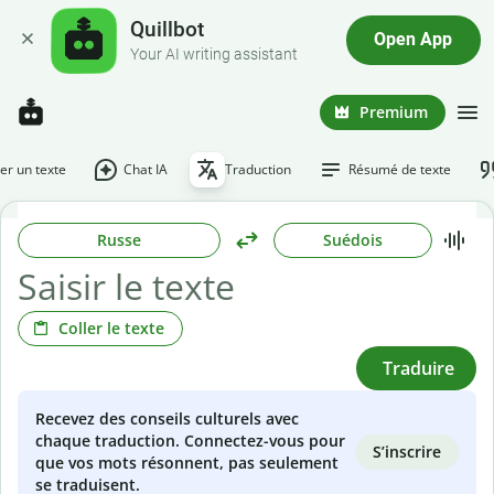
Quillbot
Open App
Your AI writing assistant
Premium
r un texte
Chat IA
Traduction
Résumé de texte
Russe
Suédois
Coller le texte
Traduire
Recevez des conseils culturels avec
chaque traduction. Connectez-vous pour
S’inscrire
que vos mots résonnent, pas seulement
se traduisent.