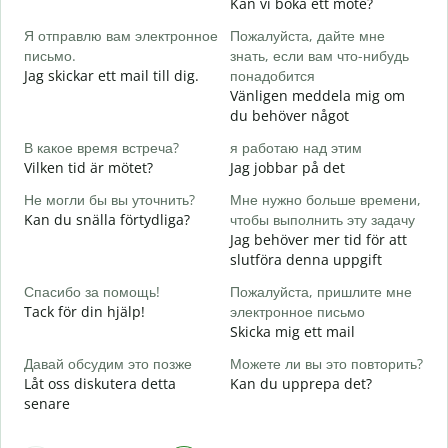
Kan vi boka ett möte?
Д
Я отправлю вам электронное
Пожалуйста, дайте мне
G
письмо.
знать, если вам что-нибудь
П
Jag skickar ett mail till dig.
понадобится
D
Vänligen meddela mig om
du behöver något
Д
J
В какое время встреча?
я работаю над этим
Vilken tid är mötet?
Jag jobbar på det
Д
A
Не могли бы вы уточнить?
Мне нужно больше времени,
Kan du snälla förtydliga?
чтобы выполнить эту задачу
Г
Jag behöver mer tid för att
о
slutföra denna uppgift
V
Спасибо за помощь!
Пожалуйста, пришлите мне
Tack för din hjälp!
электронное письмо
Skicka mig ett mail
Давай обсудим это позже
Можете ли вы это повторить?
Låt oss diskutera detta
Kan du upprepa det?
senare