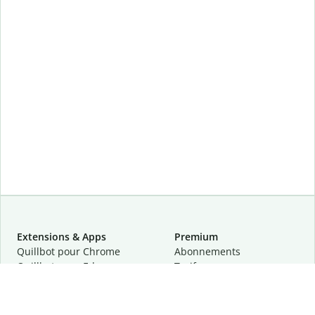
Extensions & Apps
Premium
Quillbot pour Chrome
Abonnements
Quillbot pour Edge
Tarifs
Quillbot pour Safari
Pour les entreprises
Quillbot pour Android
Affiliation
Quillbot
pour
iOS
Demander une démo