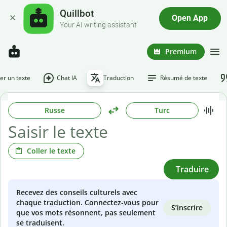
Quillbot
Open App
Your AI writing assistant
Premium
r un texte
Chat IA
Traduction
Résumé de texte
Russe
Turc
Coller le texte
Traduire
Recevez des conseils culturels avec
chaque traduction. Connectez-vous pour
S’inscrire
que vos mots résonnent, pas seulement
se traduisent.