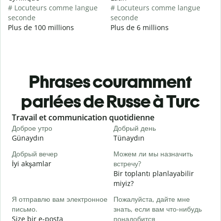
# Locuteurs comme langue
# Locuteurs comme langue
seconde
seconde
Plus de 100 millions
Plus de 6 millions
Phrases couramment
parlées de Russe à Turc
Slide 1 of 6
Travail et communication quotidienne
S
Доброе утро
Добрый день
П
Günaydın
Tünaydın
M
Добрый вечер
Можем ли мы назначить
М
İyi akşamlar
встречу?
Bir toplantı planlayabilir
Д
miyiz?
G
Я отправлю вам электронное
Пожалуйста, дайте мне
П
письмо.
знать, если вам что-нибудь
R
Size bir e-posta
понадобится