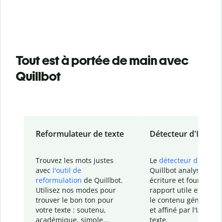
Tout est à portée de main avec
Quillbot
Reformulateur de texte
Détecteur d'IA
Trouvez les mots justes
Le
détecteur d'IA
de
avec
l'outil de
Quillbot analyse votr
reformulation
de Quillbot.
écriture et fournit un
Utilisez nos modes pour
rapport
utile et détail
trouver le bon ton pour
le contenu généré
par
votre texte : soutenu,
et affiné par l'IA dans
académique, simple...
texte.