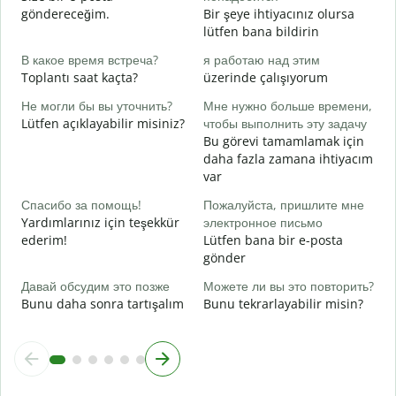
göndereceğim.
Bir şeye ihtiyacınız olursa
Д
lütfen bana bildirin
E
В какое время встреча?
я работаю над этим
Д
Toplantı saat kaçta?
üzerinde çalışıyorum
G
Не могли бы вы уточнить?
Мне нужно больше времени,
Г
Lütfen açıklayabilir misiniz?
чтобы выполнить эту задачу
о
Bu görevi tamamlamak için
E
daha fazla zamana ihtiyacım
var
Спасибо за помощь!
Пожалуйста, пришлите мне
Yardımlarınız için teşekkür
электронное письмо
ederim!
Lütfen bana bir e-posta
gönder
Давай обсудим это позже
Можете ли вы это повторить?
Bunu daha sonra tartışalım
Bunu tekrarlayabilir misin?