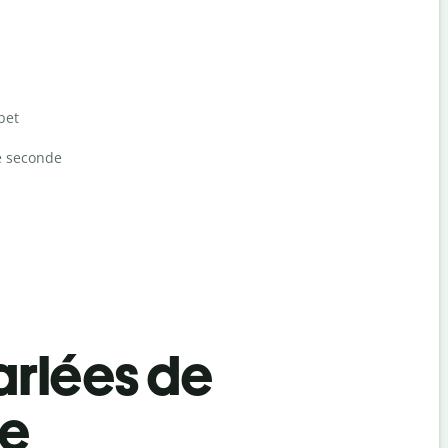
bet
e seconde
rlées de
te