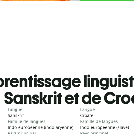
rentissage linguis
Sanskrit et de Cr
Langue
Langue
Sanskrit
Croate
Famille de langues
Famille de langues
Indo-européenne (indo-aryenne)
Indo-européenne (slave)
Pays principal
Pays principal