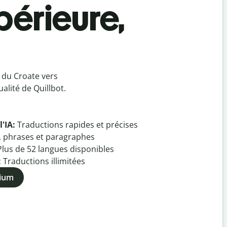
périeure,
 du Croate vers
alité de Quillbot.
l'IA:
Traductions rapides et précises
, phrases et paragraphes
Plus de
52
langues disponibles
:
Traductions illimitées
mium