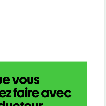
ue vous
z faire avec
aducteur