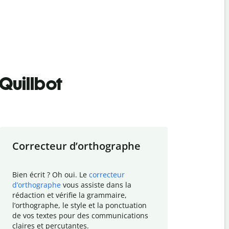
Quillbot
Correcteur d
’
orthographe
Résumer
Bien écrit ? Oh oui. Le
correcteur
Besoin de r
d
’
orthographe
vous assiste dans la
simplifier v
rédaction et vérifie la grammaire,
vos travaux
l
’
orthographe, le style et la ponctuation
résumé de t
de vos textes pour des communications
tâche et vo
claires et percutantes.
claire des 