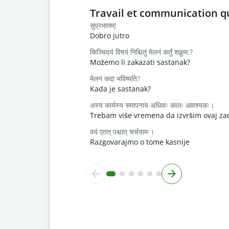
Slide 1 of 6
Travail et communication q
सुप्रभातम्!
Dobro jutro
किञ्चिदयं विषयं निश्चितुं मेलनं कर्तुं शक्नुम:?
Možemo li zakazati sastanak?
मेलनं कदा भविष्यति?
Kada je sastanak?
अस्य कार्यस्य समापनाय अधिकः कालः आवश्यकः।
Trebam više vremena da izvršim ovaj za
वयं एतत् पश्चात् चर्चयामः।
Razgovarajmo o tome kasnije