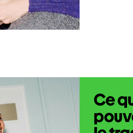
Ce q
pouve
le tr