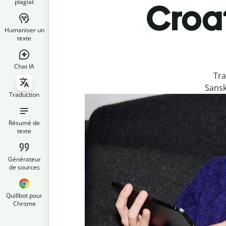
plagiat
Croat
Humaniser un
texte
Chat IA
Tra
Sansk
Traduction
Résumé de
texte
Générateur
de sources
Quillbot pour
Chrome