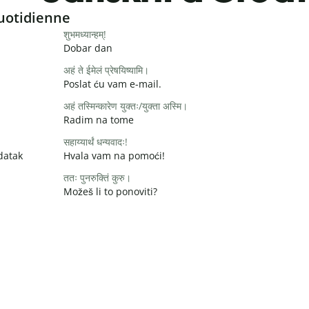
uotidienne
शुभमध्यान्हम्!
Dobar dan
अहं ते ईमेलं प्रेषयिष्यामि।
Poslat ću vam e-mail.
अहं तस्मिन्कारेण युक्तः/युक्ता अस्मि।
Radim na tome
सहाय्यार्थं धन्यवादः!
datak
Hvala vam na pomoći!
ततः पुनरुक्तिं कुरु।
Možeš li to ponoviti?