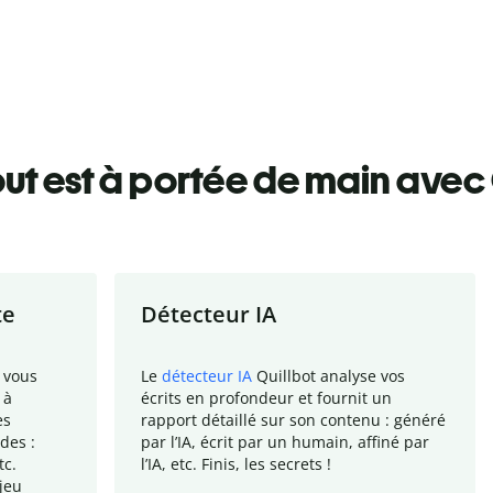
ut est à portée de main avec 
te
Détecteur IA
 vous
Le
détecteur IA
Quillbot analyse vos
 à
écrits en profondeur et fournit un
es
rapport
détaillé sur son contenu : généré
des :
par l
’
IA, écrit par un humain, affiné par
tc.
l
’
IA, etc. Finis, les secrets !
jeu