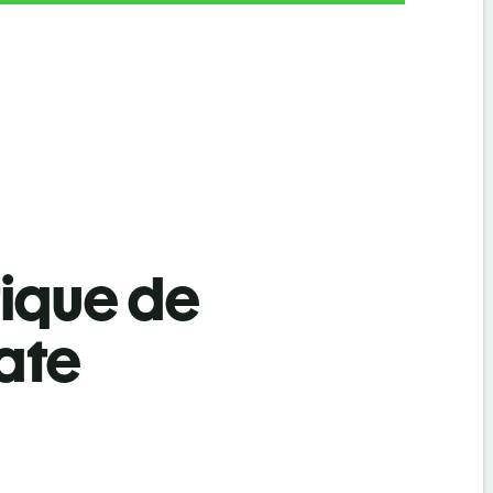
tique de
oate