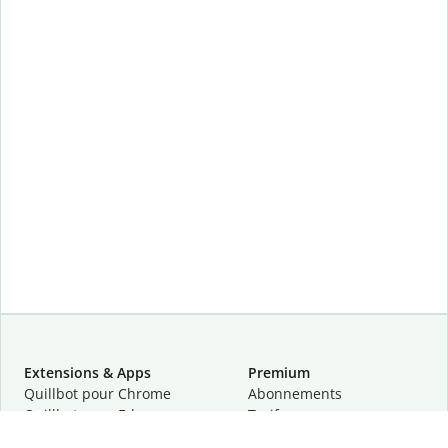
Extensions & Apps
Premium
Quillbot pour Chrome
Abonnements
Quillbot pour Edge
Tarifs
Quillbot pour Safari
Pour les entreprises