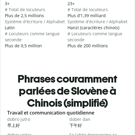
3+
23+
# Total de locuteurs
# Total de locuteurs
Plus de 2,5 millions
Plus d’1,39 milliard
Système d'écriture / Alphabet
Système d'écriture / Alphabet
Latin
Hanzi (caractères chinois)
# Locuteurs comme langue
# Locuteurs comme langue
seconde
seconde
Plus de 0,5 million
Plus de 200 millions
Phrases couramment
parlées de Slovène à
Chinois (simplifié)
Slide 1 of 6
Travail et communication quotidienne
S
dobro jutro
dober dan
Ž
早上好
下午好
dober večer
Se lahko dogovorimo za
m