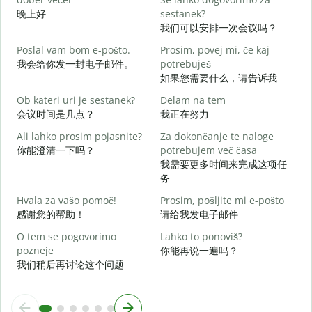
晚上好
sestanek?
我们可以安排一次会议吗？
D
Poslal vam bom e-pošto.
Prosim, povej mi, če kaj
我会给你发一封电子邮件。
potrebuješ
V
如果您需要什么，请告诉我
Ob kateri uri je sestanek?
Delam na tem
d
会议时间是几点？
我正在努力
Ali lahko prosim pojasnite?
Za dokončanje te naloge
A
你能澄清一下吗？
potrebujem več časa
我需要更多时间来完成这项任
务
K
Hvala za vašo pomoč!
Prosim, pošljite mi e-pošto
感谢您的帮助！
请给我发电子邮件
O tem se pogovorimo
Lahko to ponoviš?
pozneje
你能再说一遍吗？
我们稍后再讨论这个问题