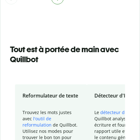
Tout est à portée de main avec
Quillbot
Reformulateur de texte
Détecteur d'IA
Trouvez les mots justes
Le
détecteur d'IA
de
avec
l'outil de
Quillbot analyse votr
reformulation
de Quillbot.
écriture et fournit un
Utilisez nos modes pour
rapport
utile et détail
trouver le bon ton pour
le contenu généré
par