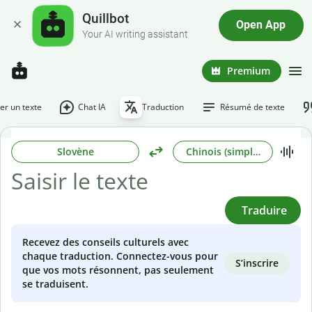
Quillbot
Open App
Your AI writing assistant
Premium
r un texte
Chat IA
Traduction
Résumé de texte
Slovène
Chinois (simplifié)
Traduire
Recevez des conseils culturels avec
chaque traduction. Connectez-vous pour
S’inscrire
que vos mots résonnent, pas seulement
se traduisent.