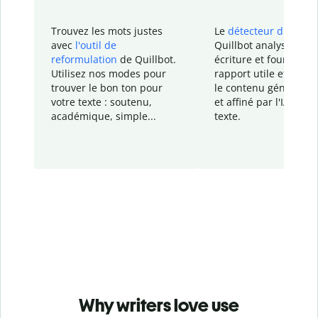
Trouvez les mots justes
Le
détecteur d'IA
de
avec
l'outil de
Quillbot analyse votr
reformulation
de Quillbot.
écriture et fournit un
Utilisez nos modes pour
rapport
utile et détail
trouver le bon ton pour
le contenu généré
par
votre texte : soutenu,
et affiné par l'IA dans
académique, simple...
texte.
Why writers love use