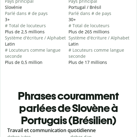
Pays principal
Pays principal
Slovénie
Portugal / Brésil
Parlé dans # de pays
Parlé dans # de pays
3+
30+
# Total de locuteurs
# Total de locuteurs
Plus de 2,5 millions
Plus de 265 millions
Système d'écriture / Alphabet
Système d'écriture / Alphabet
Latin
Latin
# Locuteurs comme langue
# Locuteurs comme langue
seconde
seconde
Plus de 0,5 million
Plus de 17 millions
Phrases couramment
parlées de Slovène à
Portugais (Brésilien)
Slide 1 of 6
Travail et communication quotidienne
S
dobro jutro
dober dan
Ž