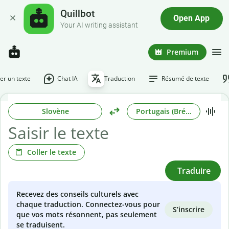
Quillbot
Open App
Your AI writing assistant
Premium
r un texte
Chat IA
Traduction
Résumé de texte
Slovène
Portugais (Brésilien)
Coller le texte
Traduire
Recevez des conseils culturels avec
chaque traduction. Connectez-vous pour
S’inscrire
que vos mots résonnent, pas seulement
se traduisent.