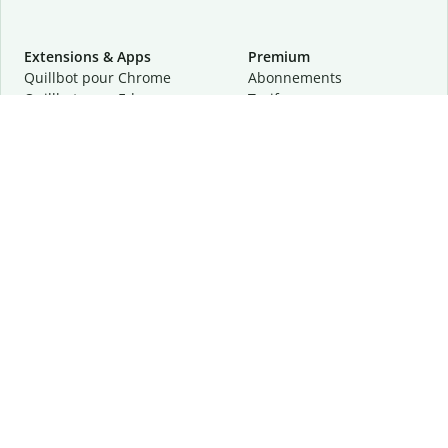
Extensions & Apps
Premium
Quillbot pour Chrome
Abonnements
Quillbot pour Edge
Tarifs
Quillbot pour Safari
Pour les entreprises
Quillbot pour Android
Affiliation
Quillbot
pour
iOS
Demander une démo
Quillbot pour Windows
Quillbot pour macOS
Quillbot pour Word
Outils
Entreprise
Outils de rédaction
À propos
Correction linguistique
Confidentialité
Citation et originalité
Carrière
Outils d'IA
Centre d'aide
Outils PDF
Contactez-nous
Outils d'image
Ressources
Autres outils
Outils PDF