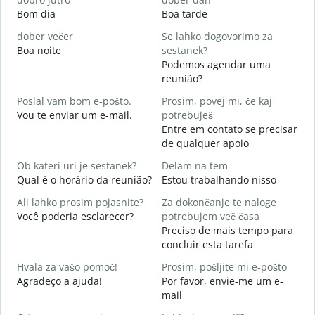
Bom dia
Boa tarde
O
dober večer
Se lahko dogovorimo za
m
Boa noite
sestanek?
Podemos agendar uma
D
reunião?
B
Poslal vam bom e-pošto.
Prosim, povej mi, če kaj
V
Vou te enviar um e-mail.
potrebuješ
D
Entre em contato se precisar
de qualquer apoio
d
S
Ob kateri uri je sestanek?
Delam na tem
Qual é o horário da reunião?
Estou trabalhando nisso
A
A
Ali lahko prosim pojasnite?
Za dokončanje te naloge
Você poderia esclarecer?
potrebujem več časa
K
Preciso de mais tempo para
O
concluir esta tarefa
p
Hvala za vašo pomoč!
Prosim, pošljite mi e-pošto
Agradeço a ajuda!
Por favor, envie-me um e-
mail